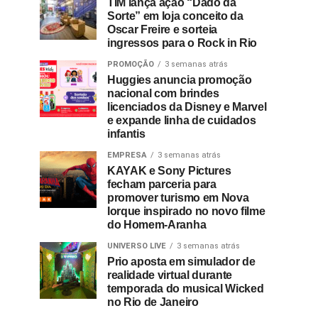
TIM lança ação “Dado da
Sorte” em loja conceito da
Oscar Freire e sorteia
ingressos para o Rock in Rio
PROMOÇÃO
3 semanas atrás
Huggies anuncia promoção
nacional com brindes
licenciados da Disney e Marvel
e expande linha de cuidados
infantis
EMPRESA
3 semanas atrás
KAYAK e Sony Pictures
fecham parceria para
promover turismo em Nova
Iorque inspirado no novo filme
do Homem-Aranha
UNIVERSO LIVE
3 semanas atrás
Prio aposta em simulador de
realidade virtual durante
temporada do musical Wicked
no Rio de Janeiro