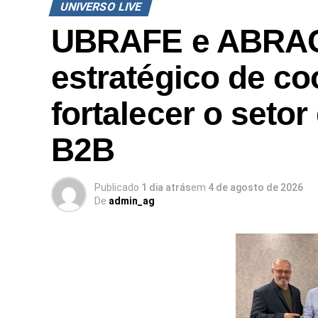
UNIVERSO LIVE
UBRAFE e ABRAC
estratégico de c
fortalecer o setor
B2B
Publicado
1 dia atrás
em
4 de agosto de 2026
De
admin_ag