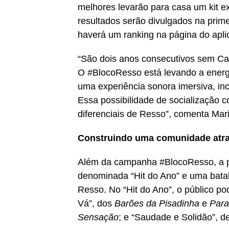
melhores levarão para casa um kit e
resultados serão divulgados na prim
haverá um ranking na página do aplic
“São dois anos consecutivos sem Carn
O #BlocoResso está levando a energ
uma experiência sonora imersiva, in
Essa possibilidade de socialização 
diferenciais de Resso”, comenta Mari
Construindo uma comunidade atr
Além da campanha #BlocoResso, a p
denominada “Hit do Ano” e uma batalh
Resso. No “Hit do Ano”, o público po
Vá”, dos
Barões da Pisadinha
e
Para
Sensação
; e “Saudade e Solidão”, d