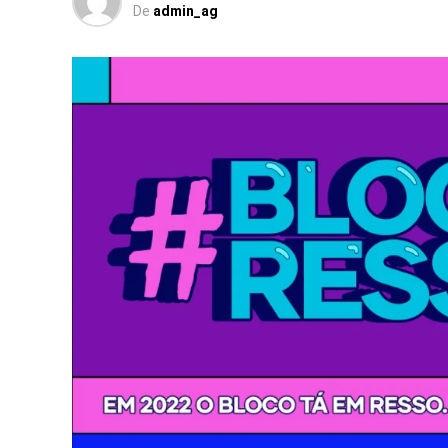
De
admin_ag