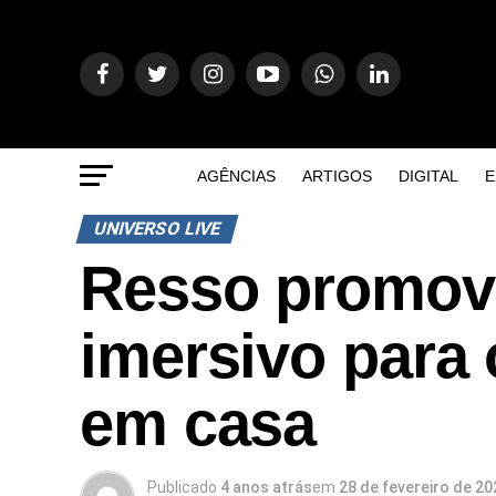
AGÊNCIAS
ARTIGOS
DIGITAL
E
UNIVERSO LIVE
Resso promove
imersivo para 
em casa
Publicado
4 anos atrás
em
28 de fevereiro de 20