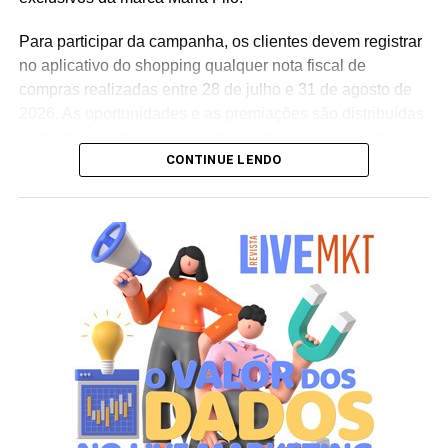
do consumidor durante todo o período da campanha”,
conclui Hugo Furlan, coordenador de marketing da
Para participar da campanha, os clientes devem registrar
Cooxupé.
no aplicativo do shopping qualquer nota fiscal de
compras realizadas entre 28 de julho e 31 de agosto de
2026. As oportunidades e as premiações são distribuídas
conforme a categoria do participante no programa de
CONTINUE LENDO
relacionamento.
A apuração dos contemplados será realizada no dia 10
de setembro de 2026. Após a divulgação do resultado
oficial, os vencedores terão até o dia 16 de setembro para
realizar a retirada presencial dos ingressos e brindes no
espaço Villa Atende, localizado no piso G1 do shopping.
“O SP Open é um torneio muito relevante para a cidade e
para essa região. Como estamos no evento de forma tão
profunda, nada mais justo do que proporcionar essa
experiência para alguns dos nossos clientes fiéis”,
destaca Aline Ivanov, gerente de marketing do Shopping
Villa Lobos.