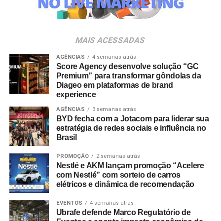
Para ingressar no programa e participar do sorteio, os
consumidores devem baixar o aplicativo oficial do
MAIS ACESSADAS
Shopping Villa Lobos, efetuar o cadastro e enviar
comprovantes fiscais de qualquer valor. O regulamento
AGÊNCIAS
4 semanas atrás
Score Agency desenvolve solução “GC
completo está disponível no site do empreendimento.
Premium” para transformar gôndolas da
Diageo em plataformas de brand
experience
AGÊNCIAS
3 semanas atrás
BYD fecha com a Jotacom para liderar sua
estratégia de redes sociais e influência no
Brasil
PROMOÇÃO
2 semanas atrás
Nestlé e AKM lançam promoção “Acelere
com Nestlé” com sorteio de carros
elétricos e dinâmica de recomendação
EVENTOS
4 semanas atrás
Ubrafe defende Marco Regulatório de