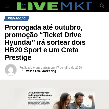
PROMOÇÃO
Prorrogada até outubro,
promoção “Ticket Drive
Hyundai” irá sortear dois
HB20 Sport e um Creta
Prestige
Publicado
6 anos atrás
em
17 de julho de 2020
De
Revista Live Marketing