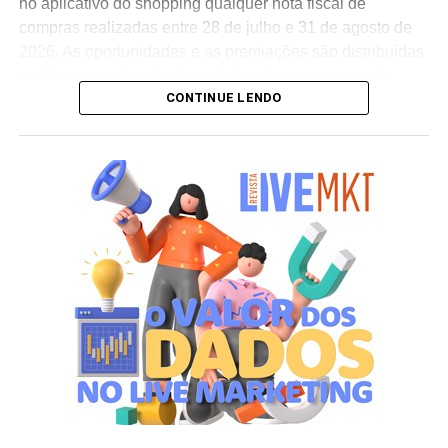
no aplicativo do shopping qualquer nota fiscal de
compras realizadas entre 28 de julho e 31 de agosto de
2026. As oportunidades e as premiações são distribuídas
conforme a categoria do participante no programa de
CONTINUE LENDO
relacionamento.
A apuração dos contemplados será realizada no dia 10
de setembro de 2026. Após a divulgação do resultado
oficial, os vencedores terão até o dia 16 de setembro para
realizar a retirada presencial dos ingressos e brindes no
espaço Villa Atende, localizado no piso G1 do shopping.
“O SP Open é um torneio muito relevante para a cidade e
para essa região. Como estamos no evento de forma tão
profunda, nada mais justo do que proporcionar essa
experiência para alguns dos nossos clientes fiéis”,
destaca Aline Ivanov, gerente de marketing do Shopping
Villa Lobos.
Para ingressar no programa e participar do sorteio, os