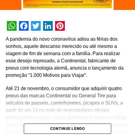
WhatsApp
Facebook
Twitter
LinkedIn
Pinterest
A pandemia do novo coronavírus adiou as férias dos
sonhos, aquele descanso merecido ou até mesmo a
viagem de fim de semana com a família. Para realizar
esse desejo represado, a Continental, fabricante de
pneus com tecnologia alemã, anuncia o lançamento da
promoção “1.000 Motivos para Viajar”.
Até 21 de novembro, o consumidor que adquirir quatro
pneus das marcas Continental ou General Tire para
veículos de passeio, caminhonetes, picapes e SUVs, a
partir do aro 14 na rede de revendedores oficiais
participantes em todo o país, ganhará na hora um código
único no valor de R$ 1.000,00 em créditos para trocar por
CONTINUE LENDO
diárias de hotéis, aluguel de carros, serviço de traslado e