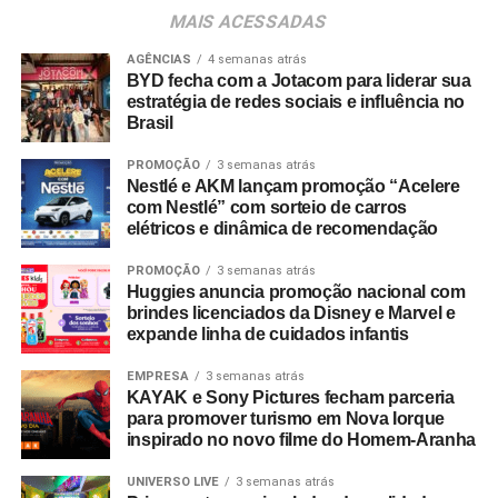
consumidores devem baixar o aplicativo oficial do
MAIS ACESSADAS
Shopping Villa Lobos, efetuar o cadastro e enviar
comprovantes fiscais de qualquer valor. O regulamento
AGÊNCIAS
4 semanas atrás
BYD fecha com a Jotacom para liderar sua
completo está disponível no site do empreendimento.
estratégia de redes sociais e influência no
Brasil
PROMOÇÃO
3 semanas atrás
Nestlé e AKM lançam promoção “Acelere
com Nestlé” com sorteio de carros
elétricos e dinâmica de recomendação
PROMOÇÃO
3 semanas atrás
Huggies anuncia promoção nacional com
brindes licenciados da Disney e Marvel e
expande linha de cuidados infantis
EMPRESA
3 semanas atrás
KAYAK e Sony Pictures fecham parceria
para promover turismo em Nova Iorque
inspirado no novo filme do Homem-Aranha
UNIVERSO LIVE
3 semanas atrás