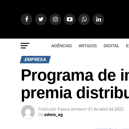
AGÊNCIAS
ARTIGOS
DIGITAL
E
EMPRESA
Programa de in
premia distrib
Publicado
4 anos atrás
em
21 de abril de 2022
De
admin_ag