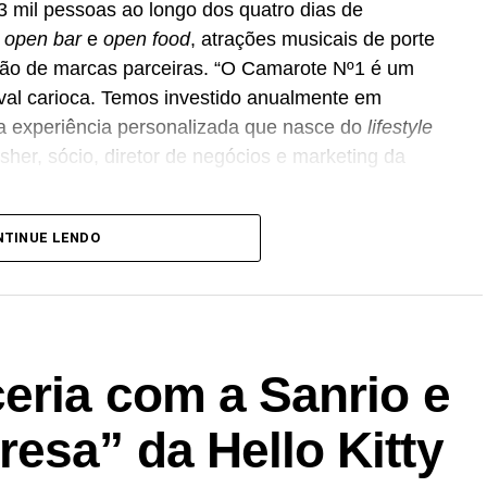
3 mil pessoas ao longo dos quatro dias de
e
open bar
e
open food
, atrações musicais de porte
ação de marcas parceiras. “O Camarote Nº1 é um
aval carioca. Temos investido anualmente em
a experiência personalizada que nasce do
lifestyle
her, sócio, diretor de negócios e marketing da
ência Banco_ em parceria com a Storymakers e a
NTINUE LENDO
 ao ecossistema da Holding Clube. O projeto
ia”, conceito focado na valorização da cultura
rioca.
is para compra no canal oficial da Ticketmaster,
eria com a Sanrio e
 As demais atualizações e atrações do evento serão
esa” da Hello Kitty
te nos próximos meses.