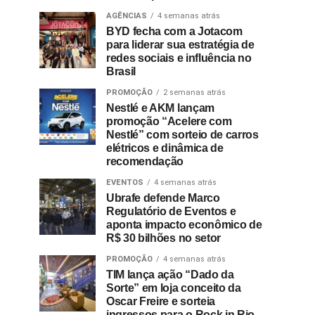
AGÊNCIAS
4 semanas atrás
BYD fecha com a Jotacom
para liderar sua estratégia de
redes sociais e influência no
Brasil
PROMOÇÃO
2 semanas atrás
Nestlé e AKM lançam
promoção “Acelere com
Nestlé” com sorteio de carros
elétricos e dinâmica de
recomendação
EVENTOS
4 semanas atrás
Ubrafe defende Marco
Regulatório de Eventos e
aponta impacto econômico de
R$ 30 bilhões no setor
PROMOÇÃO
4 semanas atrás
TIM lança ação “Dado da
Sorte” em loja conceito da
Oscar Freire e sorteia
ingressos para o Rock in Rio