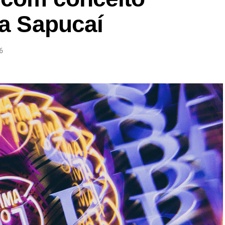
na Sapucaí
6