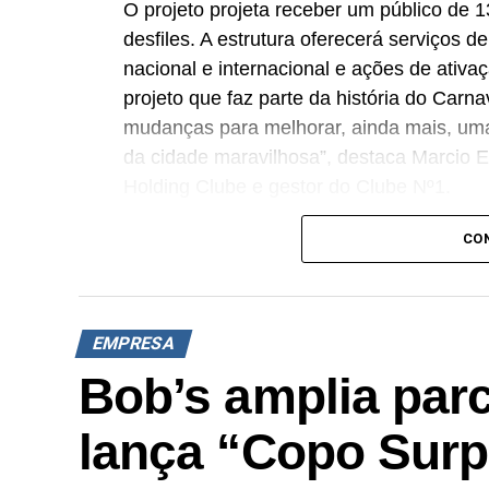
O projeto projeta receber um público de 1
desfiles. A estrutura oferecerá serviços d
nacional e internacional e ações de ativ
projeto que faz parte da história do Carn
mudanças para melhorar, ainda mais, um
da cidade maravilhosa”, destaca Marcio Es
Holding Clube e gestor do Clube Nº1.
A produção do evento é assinada pela ag
CO
Cross Networking, empresas pertencentes
criativo mantém a assinatura “Brasil na Ve
nacional, da música e da hospitalidade ca
EMPRESA
Os convites individuais já estão disponíve
Bob’s amplia parc
com lote inicial a partir de R$ 3.950,00.
lança “Copo Surpr
divulgadas nos canais oficiais do camaro