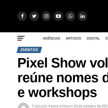
AGÊNCIAS
ARTIGOS
DIGITAL
E
EVENTOS
Pixel Show vol
reúne nomes d
e workshops
Publicado
4 anos atrás
em
24 de outubro de 202