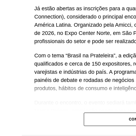
Já estão abertas as inscrições para a qua
Connection), considerado o principal enc
América Latina. Organizado pela Amicci, 
de 2026, no Expo Center Norte, em São P
profissionais do setor e pode ser realizado
Com o tema “Brasil na Prateleira”, a ediçã
qualificados e cerca de 150 expositores, 
varejistas e indústrias do país. A progra
painéis de debate e rodadas de negócios
produtos, hábitos de consumo e inteligên
Durante o encontro, o evento sediará t
Marca Própria, premiação criada para rec
e no varejo nacional. Entre as empresas
CO
Carrefour, Assaí Atacadista, Magalu, Pa
próprias vivem um momento de expansão 