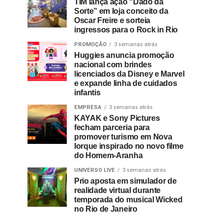
TIM lança ação “Dado da
Sorte” em loja conceito da
Oscar Freire e sorteia
ingressos para o Rock in Rio
PROMOÇÃO
3 semanas atrás
Huggies anuncia promoção
nacional com brindes
licenciados da Disney e Marvel
e expande linha de cuidados
infantis
EMPRESA
3 semanas atrás
KAYAK e Sony Pictures
fecham parceria para
promover turismo em Nova
Iorque inspirado no novo filme
do Homem-Aranha
UNIVERSO LIVE
3 semanas atrás
Prio aposta em simulador de
realidade virtual durante
temporada do musical Wicked
no Rio de Janeiro