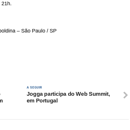
 21h.
poldina – São Paulo / SP
A SEGUIR
o
Jogga participa do Web Summit,
em
em Portugal