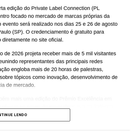
rta edição do Private Label Connection (PL
ontro focado no mercado de marcas próprias da
o evento será realizado nos dias 25 e 26 de agosto
aulo (SP). O credenciamento é gratuito para
 diretamente no site oficial.
o de 2026 projeta receber mais de 5 mil visitantes
reunindo representantes das principais redes
mação engloba mais de 20 horas de palestras,
 sobre tópicos como inovação, desenvolvimento de
cia de mercado.
ambém mais uma edição do Prêmio Excelência em
onhecer os cases de maior destaque na indústria
 com presença executiva confirmada estão
NTINUE LENDO
nvel, Pague Menos, Rappi e Dalben. “As marcas
no Brasil e vêm conquistando um papel cada vez