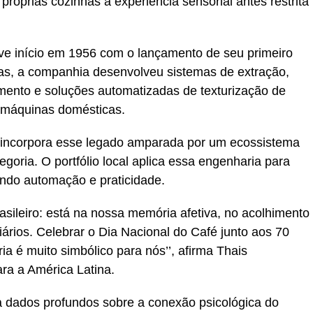
próprias cozinhas a experiência sensorial antes restrita
 teve início em 1956 com o lançamento de seu primeiro
as, a companhia desenvolveu sistemas de extração,
ento e soluções automatizadas de texturização de
s máquinas domésticas.
ta incorpora esse legado amparada por um ecossistema
goria. O portfólio local aplica essa engenharia para
indo automação e praticidade.
rasileiro: está na nossa memória afetiva, no acolhimento
iários. Celebrar o Dia Nacional do Café junto aos 70
ria é muito simbólico para nós’’, afirma Thais
ra a América Latina.
la dados profundos sobre a conexão psicológica do