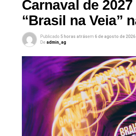
Carnaval de 2027
“Brasil na Veia” 
Publicado
5 horas atrás
em
6 de agosto de 2026
De
admin_ag