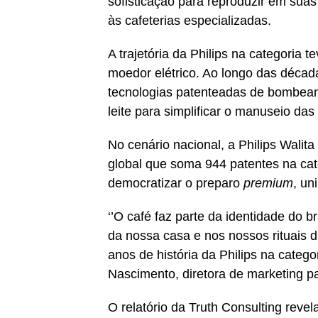
sofisticação para reproduzir em suas 
às cafeterias especializadas.
A trajetória da Philips na categoria
moedor elétrico. Ao longo das décad
tecnologias patenteadas de bombeam
leite para simplificar o manuseio da
No cenário nacional, a Philips Wali
global que soma 944 patentes na cate
democratizar o preparo
premium
, un
‘’O café faz parte da identidade do b
da nossa casa e nos nossos rituais d
anos de história da Philips na catego
Nascimento, diretora de marketing pa
O relatório da Truth Consulting reve