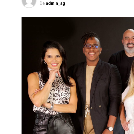
De
admin_ag