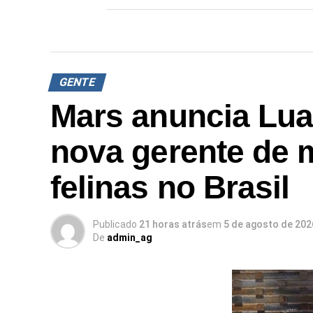
GENTE
Mars anuncia Lu
nova gerente de 
felinas no Brasil
Publicado
21 horas atrás
em
5 de agosto de 202
De
admin_ag