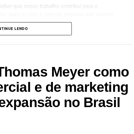
aber que nosso trabalho contribui para o
hor para os pets e para as pessoas que cuidam
gnificativa”, ressalta Luana Nardez.
NTINUE LENDO
força a competitividade da empresa no setor. “A
arketing, inovação e gestão de marcas. Sua visão
de portfólios relevantes serão importantes para
s e ampliando sua relevância junto aos tutores
 Thomas Meyer como
rcial e de marketing
 expansão no Brasil