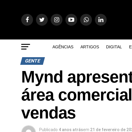
AGÊNCIAS
ARTIGOS
DIGITAL
E
GENTE
Mynd apresent
área comercial
vendas
Publicado
4 anos atrás
em
21 de fevereiro de 20