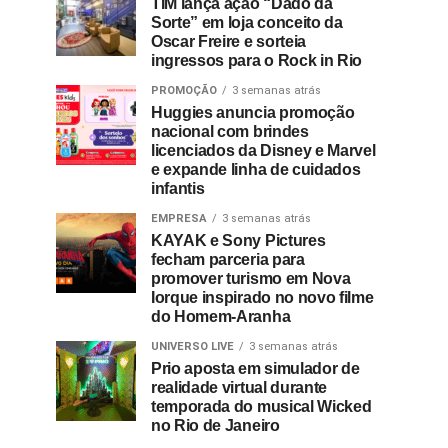
TIM lança ação “Dado da
Sorte” em loja conceito da
Oscar Freire e sorteia
ingressos para o Rock in Rio
PROMOÇÃO
3 semanas atrás
Huggies anuncia promoção
nacional com brindes
licenciados da Disney e Marvel
e expande linha de cuidados
infantis
EMPRESA
3 semanas atrás
KAYAK e Sony Pictures
fecham parceria para
promover turismo em Nova
Iorque inspirado no novo filme
do Homem-Aranha
UNIVERSO LIVE
3 semanas atrás
Prio aposta em simulador de
realidade virtual durante
temporada do musical Wicked
no Rio de Janeiro