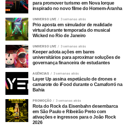
quatro anos, adotou o estudo do material genético para
para promover turismo em Nova Iorque
estudar epidemias causadas pela dengue e zika. A partir
inspirado no novo filme do Homem-Aranha
disso, foi possível sequenciar o genoma de amostras dos
UNIVERSO LIVE
3 semanas atrás
primeiros pacientes infectados no Brasil em apenas 48
Prio aposta em simulador de realidade
horas, procedimento que levaria cerca de 15 dias para
virtual durante temporada do musical
conclusão. Com isso, tal feito impressionou o mundo
Wicked no Rio de Janeiro
todo.
UNIVERSO LIVE
3 semanas atrás
Keeper adota ações em bares
Lauren Gardner
universitários para aproximar soluções de
governança financeira de estudantes
Ainda com soluções para conter a pandemia, a
engenheira e professora norte-americana do Centro de
AGÊNCIAS
3 semanas atrás
Layer Up assina espetáculo de drones e
Ciência e Engenharia de Sistemas da Universidade
camarote do iFood durante o Camaforró na
Johns Hopkins, Lauren Gardner, liderou a criação do
Bahia
painel que monitora a Covid-19 no mundo.
PROMOÇÃO
3 semanas atrás
Rota do Rock da Eisenbahn desembarca
O rastreador faz o mapeamento instantâneo dos casos de
em São Paulo e Ribeirão Preto com
contaminações e mortes e, para isso, Lauren teve um
ativações e ingressos para o João Rock
papel fundamental liderando o time que desenvolveu o
2026
sistema. Com cerca de 1 bilhão de acessos por dia, a