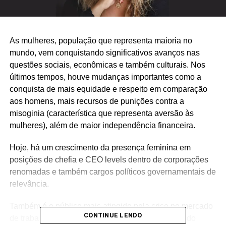
As mulheres, população que representa maioria no
mundo, vem conquistando significativos avanços nas
questões sociais, econômicas e também culturais. Nos
últimos tempos, houve mudanças importantes como a
conquista de mais equidade e respeito em comparação
aos homens, mais recursos de punições contra a
misoginia (característica que representa aversão às
mulheres), além de maior independência financeira.
Hoje, há um crescimento da presença feminina em
posições de chefia e CEO levels dentro de corporações
renomadas e também cargos políticos governamentais de
relevância.
Também é o público mais atingido pela crise no mercado
CONTINUE LENDO
de trabalho durante a pandemia. Segundo dados do