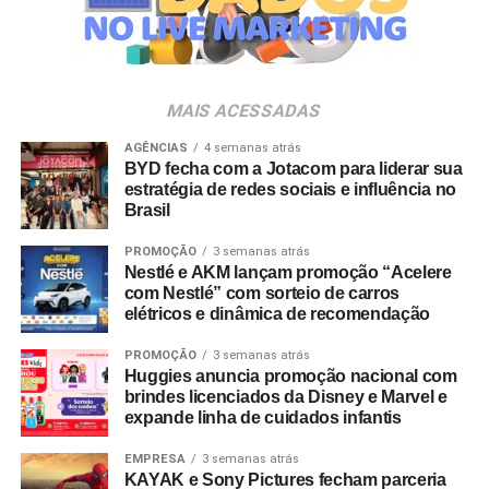
período tão difícil.
Os convites individuais já estão disponíveis para compra
no canal oficial da Ticketmaster, com lote inicial a partir
de R$ 3.950,00. As demais atualizações e atrações do
MAIS ACESSADAS
Ester Sabino
evento serão divulgadas nos canais oficiais do camarote
nos próximos meses.
AGÊNCIAS
4 semanas atrás
Já na área da saúde, o destaque é a pesquisadora
BYD fecha com a Jotacom para liderar sua
brasileira, professora e imunologista líder do Instituto de
estratégia de redes sociais e influência no
Brasil
Medicina Tropical da Universidade de São Paulo (IMT-
USP), Ester Sabino, que realizou o sequenciamento do
PROMOÇÃO
3 semanas atrás
genoma do Sars-Cov-2.
Nestlé e AKM lançam promoção “Acelere
com Nestlé” com sorteio de carros
Para realizar esse feito, ela identificou a origem das
elétricos e dinâmica de recomendação
primeiras contaminações no Brasil, o percurso da
PROMOÇÃO
3 semanas atrás
transmissão e o tempo em que o vírus estava presente
Huggies anuncia promoção nacional com
em determinada região. Com isso, pode-se prever como o
brindes licenciados da Disney e Marvel e
vírus se comportará em breve.
expande linha de cuidados infantis
EMPRESA
3 semanas atrás
O procedimento só obteve êxito porque a cientista, há
KAYAK e Sony Pictures fecham parceria