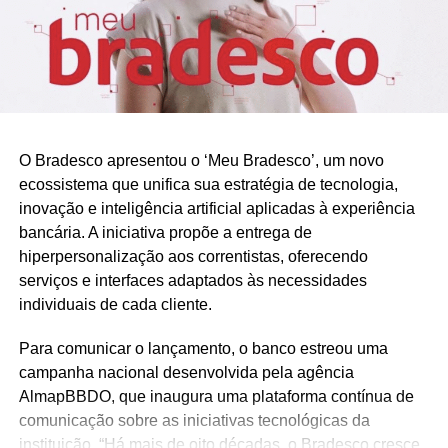
crise.
Segundo a especialista em inteligência de mercado e
CEO da Wish International, Natasha de Caiado Castro, a
pandemia transformou a rotina das mulheres,
principalmente nos negócios. “A inovação feminina veio
tanto dentro das corporações ou com o
O Bradesco apresentou o ‘Meu Bradesco’, um novo
empreendedorismo individual, como também para a
ecossistema que unifica sua estratégia de tecnologia,
sociedade: no momento em que, em muitos casos, tais
inovação e inteligência artificial aplicadas à experiência
mulheres trazem inovação tanto para o mercado de
bancária. A iniciativa propõe a entrega de
trabalho, quanto para a sociedade.”, afirma.
hiperpersonalização aos correntistas, oferecendo
serviços e interfaces adaptados às necessidades
Inovações femininas essenciais na pandemia
individuais de cada cliente.
Neste mês das mulheres, confira cinco figuras que
Para comunicar o lançamento, o banco estreou uma
conquistaram lugares de destaque durante o período de
campanha nacional desenvolvida pela agência
pandemia:
AlmapBBDO, que inaugura uma plataforma contínua de
comunicação sobre as iniciativas tecnológicas da
Natasha de Caiado Castro
instituição. “Há mais de oito décadas, o Bradesco cresce