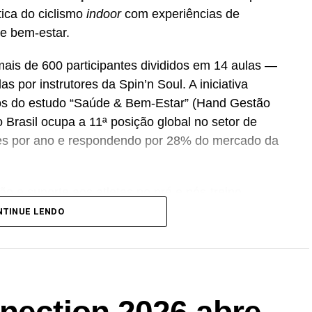
tica do ciclismo
indoor
com experiências de
 e bem-estar.
mais de 600 participantes divididos em 14 aulas —
s por instrutores da Spin’n Soul. A iniciativa
os do estudo “Saúde & Bem-Estar” (Hand Gestão
Brasil ocupa a 11ª posição global no setor de
es por ano e respondendo por 28% do mercado da
ão e suporte aos atletas no pré e pós-treino.
mentos alimentares no país — que atingiu R$ 7,6
NTINUE LENDO
a R$ 13,8 bilhões até 2030
sponibilizará um
lounge
com degustação do V-
uição de kits promocionais com camiseta, viseira,