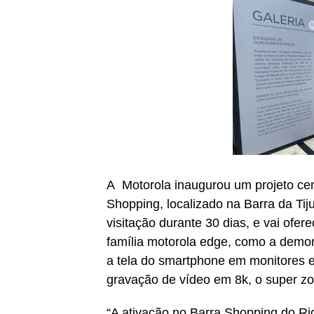
A Motorola inaugurou um projeto cen
Shopping, localizado na Barra da Tij
visitação durante 30 dias, e vai ofe
família motorola edge, como a demon
a tela do smartphone em monitores e
gravação de vídeo em 8k, o super z
“A ativação no Barra Shopping do Ri