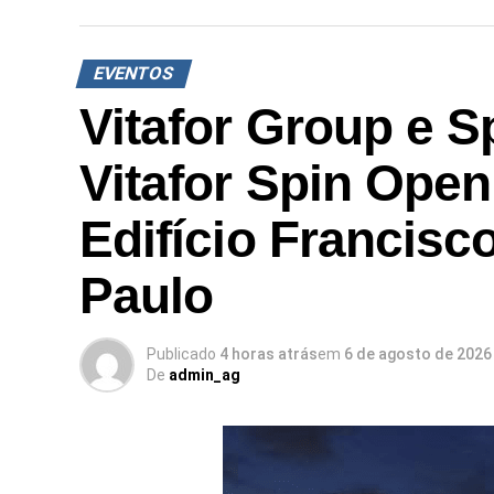
EVENTOS
Vitafor Group e S
Vitafor Spin Open
Edifício Francisc
Paulo
Publicado
4 horas atrás
em
6 de agosto de 2026
De
admin_ag