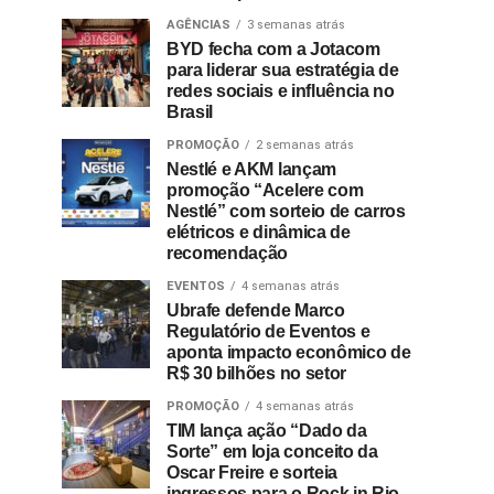
AGÊNCIAS
3 semanas atrás
BYD fecha com a Jotacom
para liderar sua estratégia de
redes sociais e influência no
Brasil
PROMOÇÃO
2 semanas atrás
Nestlé e AKM lançam
promoção “Acelere com
Nestlé” com sorteio de carros
elétricos e dinâmica de
recomendação
EVENTOS
4 semanas atrás
Ubrafe defende Marco
Regulatório de Eventos e
aponta impacto econômico de
R$ 30 bilhões no setor
PROMOÇÃO
4 semanas atrás
TIM lança ação “Dado da
Sorte” em loja conceito da
Oscar Freire e sorteia
ingressos para o Rock in Rio