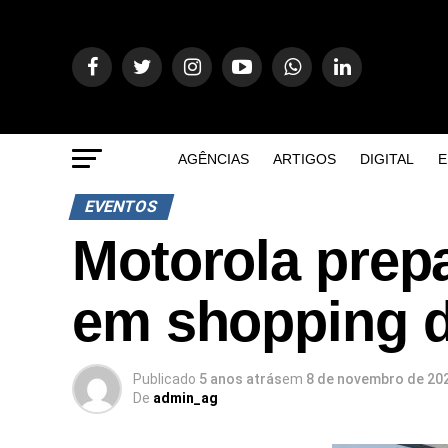
AGÊNCIAS
ARTIGOS
DIGITAL
E
EVENTOS
Motorola prep
em shopping d
Publicado
5 anos atrás
em
8 de novembro de 20
De
admin_ag