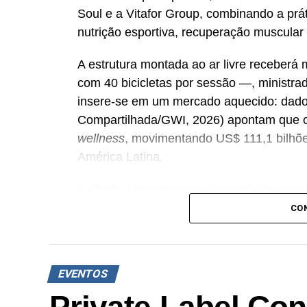
Soul e a Vitafor Group, combinando a prá
nutrição esportiva, recuperação muscular
A estrutura montada ao ar livre receberá 
com 40 bicicletas por sessão —, ministrada
insere-se em um mercado aquecido: dad
Compartilhada/GWI, 2026) apontam que o 
wellness
, movimentando US$ 111,1 bilhõ
América Latina.
A Vitafor Group assina a jornada de nutriç
Alinhada à expansão do mercado de suple
CO
bilhões em 2025 com projeção de chegar 
(BRASNUTRI/Euromonitor) —, a marca di
Coffee,
sampling
da linha Fitzei e distrib
EVENTOS
garrafa e toalha exclusivas.