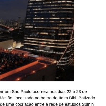
ir em São Paulo ocorrerá nos dias 22 e 23 de
Mellão, localizado no bairro do Itaim Bibi. Batizado
a de uma cocriação entre a rede de estúdios Spin’n