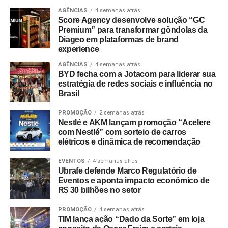
comprovantes fiscais de qualquer valor. O regulamento
AGÊNCIAS
4 semanas atrás
Score Agency desenvolve solução “GC
completo está disponível no site do empreendimento.
Premium” para transformar gôndolas da
Diageo em plataformas de brand
experience
AGÊNCIAS
4 semanas atrás
BYD fecha com a Jotacom para liderar sua
estratégia de redes sociais e influência no
Brasil
PROMOÇÃO
2 semanas atrás
Nestlé e AKM lançam promoção “Acelere
com Nestlé” com sorteio de carros
elétricos e dinâmica de recomendação
EVENTOS
4 semanas atrás
Ubrafe defende Marco Regulatório de
Eventos e aponta impacto econômico de
R$ 30 bilhões no setor
PROMOÇÃO
4 semanas atrás
TIM lança ação “Dado da Sorte” em loja