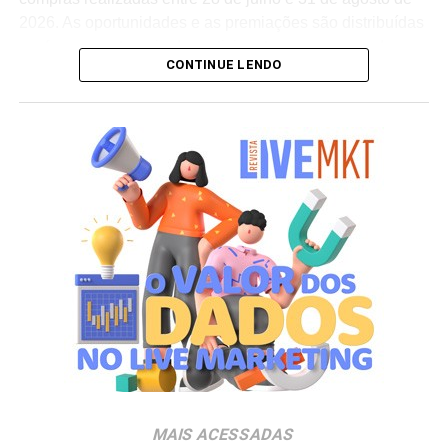
2026. As oportunidades e as premiações são distribuídas
conforme a categoria do participante no programa de
CONTINUE LENDO
relacionamento.
A apuração dos contemplados será realizada no dia 10
de setembro de 2026. Após a divulgação do resultado
oficial, os vencedores terão até o dia 16 de setembro para
realizar a retirada presencial dos ingressos e brindes no
espaço Villa Atende, localizado no piso G1 do shopping.
“O SP Open é um torneio muito relevante para a cidade e
para essa região. Como estamos no evento de forma tão
profunda, nada mais justo do que proporcionar essa
experiência para alguns dos nossos clientes fiéis”,
destaca Aline Ivanov, gerente de marketing do Shopping
Villa Lobos.
Para ingressar no programa e participar do sorteio, os
consumidores devem baixar o aplicativo oficial do
MAIS ACESSADAS
Shopping Villa Lobos, efetuar o cadastro e enviar