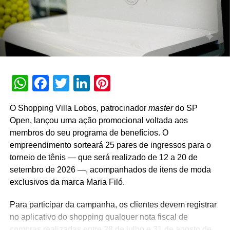
A promoção abrange todas as linhas de produtos da
marca em todo o território nacional. Para concorrer aos
prêmios, os consumidores devem cadastrar os
comprovantes fiscais pelo site oficial ou via WhatsApp.
São mais de mil contemplações instantâneas diretas
reveladas no momento do cadastro do produto, além da
WhatsApp
Facebook
Twitter
LinkedIn
Pinterest
distribuição de R$ 10 mil toda semana e o sorteio final de
três automóveis elétricos. “Queríamos que a promoção
O Shopping Villa Lobos, patrocinador
master
do SP
fosse muito mais do que um incentivo de compra. Ela
Open, lançou uma ação promocional voltada aos
precisava reforçar os atributos da marca, gerar conversa e
membros do seu programa de benefícios. O
manter o Café Evolutto presente na rotina das pessoas. A
empreendimento sorteará 25 pares de ingressos para o
combinação entre mecânica simples, premiações
torneio de tênis — que será realizado de 12 a 20 de
atrativas, comunicação integrada e a chegada do Edu
setembro de 2026 —, acompanhados de itens de moda
Guedes nos permite manter a marca presente na rotina
exclusivos da marca Maria Filó.
do consumidor durante todo o período da campanha”,
conclui Hugo Furlan, coordenador de marketing da
Para participar da campanha, os clientes devem registrar
Cooxupé.
no aplicativo do shopping qualquer nota fiscal de
compras realizadas entre 28 de julho e 31 de agosto de