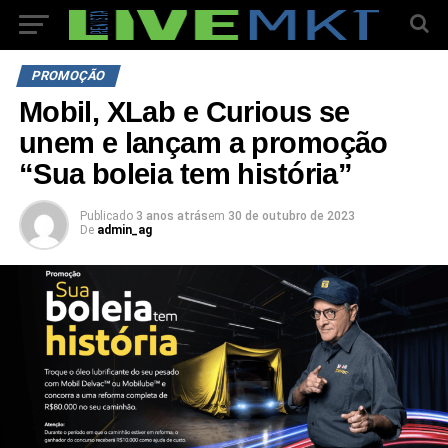
PROMOÇÃO
Mobil, XLab e Curious se
unem e lançam a promoção
“Sua boleia tem história”
Publicado
3 anos atrás
em
30 de outubro de 2023
De
admin_ag