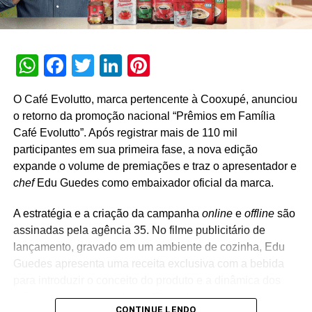
sociais da empresa.
A XLab e a Curious idealizaram juntas todo o processo
criativo da promoção e a inserção de tecnologias que irão
WhatsApp
Facebook
Twitter
LinkedIn
Pinterest
auxiliar na escolha da história vencedora. A XLab
desenvolveu um sistema para configuração do sistema
O Café Evolutto, marca pertencente à Cooxupé, anunciou
de bot conectado com o WhatsApp para extração das
o retorno da promoção nacional “Prêmios em Família
imagens e do áudio das histórias para que a Mobil
Café Evolutto”. Após registrar mais de 110 mil
pudesse realizar a curadoria. Além disso, criou uma
participantes em sua primeira fase, a nova edição
landing page para ser a porta de entrada da promoção na
expande o volume de premiações e traz o apresentador e
qual os caminhoneiros poderão consultar a qualquer
chef
Edu Guedes como embaixador oficial da marca.
momento todas as informações, como os produtos
participantes, regulamento, além de poder acionar o bot
A estratégia e a criação da campanha
online
e
offline
são
ou tirar dúvidas através do FAQ. Já a Curious foi
assinadas pela agência 35. No filme publicitário de
responsável pela idealização da promoção, dando total
lançamento, gravado em um ambiente de cozinha, Edu
suporte à execução por parte do time XLab. “Com essa
Guedes apresenta uma receita exclusiva com a bebida
promoção, pudemos aplicar nossa lógica de design
para introduzir o conceito do produto e a dinâmica dos
conversacional, muito importante para entendermos os
prêmios aos consumidores. “Quando uma marca cresce
canais de comunicação que têm a melhor performance, e
CONTINUE LENDO