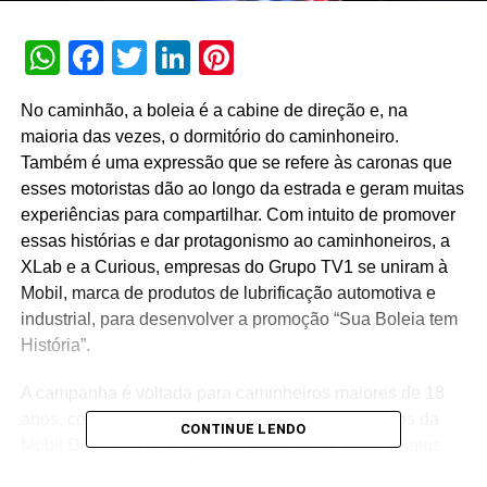
WhatsApp
Facebook
Twitter
LinkedIn
Pinterest
No caminhão, a boleia é a cabine de direção e, na
maioria das vezes, o dormitório do caminhoneiro.
Também é uma expressão que se refere às caronas que
esses motoristas dão ao longo da estrada e geram muitas
experiências para compartilhar. Com intuito de promover
essas histórias e dar protagonismo ao caminhoneiros, a
XLab e a Curious, empresas do Grupo TV1 se uniram à
Mobil, marca de produtos de lubrificação automotiva e
industrial, para desenvolver a promoção “Sua Boleia tem
História”.
A campanha é voltada para caminheiros maiores de 18
anos, com CNH classe D, e que comprem produtos da
CONTINUE LENDO
Mobil Delvac. A promoção consiste em analisar relatos
que ocorreram na boleia de caminhões e premiar um