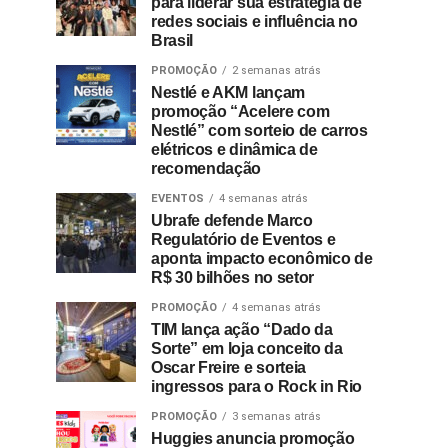
para liderar sua estratégia de
redes sociais e influência no
Brasil
PROMOÇÃO
2 semanas atrás
Nestlé e AKM lançam
promoção “Acelere com
Nestlé” com sorteio de carros
elétricos e dinâmica de
recomendação
EVENTOS
4 semanas atrás
Ubrafe defende Marco
Regulatório de Eventos e
aponta impacto econômico de
R$ 30 bilhões no setor
PROMOÇÃO
4 semanas atrás
TIM lança ação “Dado da
Sorte” em loja conceito da
Oscar Freire e sorteia
ingressos para o Rock in Rio
PROMOÇÃO
3 semanas atrás
Huggies anuncia promoção