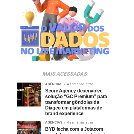
MAIS ACESSADAS
AGÊNCIAS
4 semanas atrás
Score Agency desenvolve
solução “GC Premium” para
transformar gôndolas da
Diageo em plataformas de
brand experience
AGÊNCIAS
4 semanas atrás
BYD fecha com a Jotacom