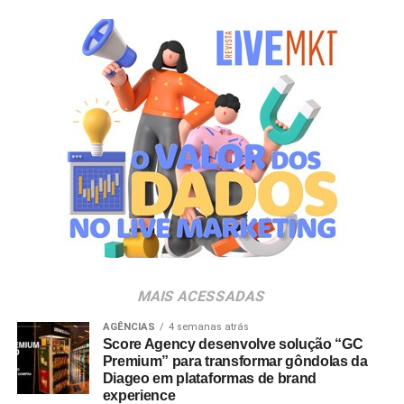
com uma trajetória tão consolidada é um desafio que me
motiva muito. Quero contribuir para o desenvolvimento
dessas marcas no Brasil e fortalecer ainda mais sua
conexão com os tutores. Saber que nosso trabalho
contribui para o propósito da Mars de criar um mundo
melhor para os pets e para as pessoas que cuidam deles
torna essa nova etapa ainda mais significativa”, ressalta
Luana Nardez.
Para o diretor da área, a movimentação reforça a
competitividade da empresa no setor. “A Luana reúne
uma sólida experiência em marketing, inovação e gestão
de marcas. Sua visão de negócios e sua trajetória na
liderança de portfólios relevantes serão importantes para
MAIS ACESSADAS
continuarmos desenvolvendo nossas marcas e
ampliando sua relevância junto aos tutores brasileiros”,
AGÊNCIAS
4 semanas atrás
Score Agency desenvolve solução “GC
destaca Ignácio Inda.
Premium” para transformar gôndolas da
Diageo em plataformas de brand
experience