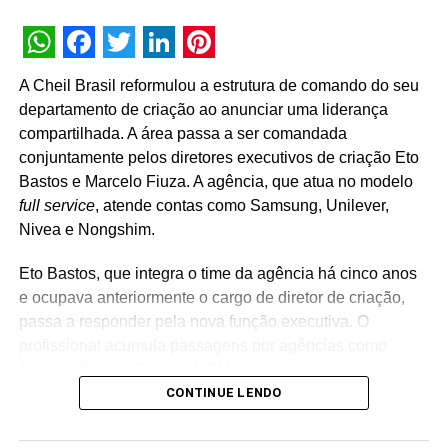
para a organização, Guggenberger foi responsável por
avanços importantes como o Relatório Anual de
Sustentabilidade, que acaba de ser publicado na versão
WhatsApp
Facebook
Twitter
LinkedIn
Pinterest
2021.
A Cheil Brasil reformulou a estrutura de comando do seu
departamento de criação ao anunciar uma liderança
“Assumir um compromisso público com a
compartilhada. A área passa a ser comandada
sustentabilidade exige transparência e comprometimento.
conjuntamente pelos diretores executivos de criação Eto
Ao definir as ações que irão nortear a atuação de uma
Bastos e Marcelo Fiuza. A agência, que atua no modelo
empresa para ir além do lucro é necessário refletir sobre
full service
, atende contas como Samsung, Unilever,
qual é o propósito maior, quem pode contribuir com esta
Nivea e Nongshim.
jornada e quais são os objetivos a curto, médio e longo
prazo”, destaca o executivo.
Eto Bastos, que integra o time da agência há cinco anos
e ocupava anteriormente o cargo de diretor de criação,
Outra grande ação de impacto não só para a Vedacit, mas
passa a responder pela nova função executiva. O
também para o mercado, foi a criação e gestão do
profissional acumula passagens por agências como
primeiro Programa de Inovação Aberta do mercado de
Propeg, Sunset, Rapp e MRM.
impermeabilização, direcionado para construtechs e
CONTINUE LENDO
proptechs, o Vedacit Labs.
Já Marcelo Fiuza retorna à Cheil Brasil para assumir o
posto de co-líder criativo, após ter integrado a equipe da