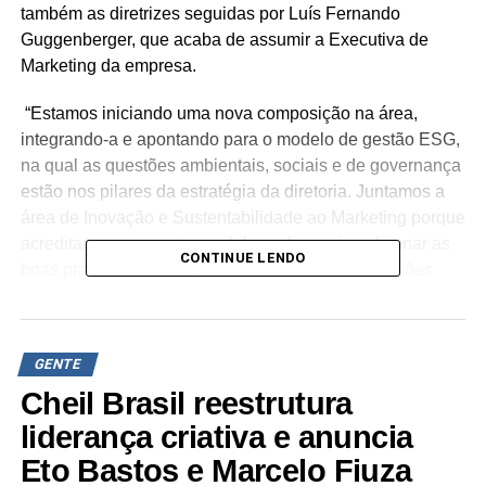
também as diretrizes seguidas por Luís Fernando
Guggenberger, que acaba de assumir a Executiva de
Marketing da empresa.
“Estamos iniciando uma nova composição na área,
integrando-a e apontando para o modelo de gestão ESG,
na qual as questões ambientais, sociais e de governança
estão nos pilares da estratégia da diretoria. Juntamos a
área de Inovação e Sustentabilidade ao Marketing porque
acreditamos que neste modelo podemos impulsionar as
CONTINUE LENDO
boas práticas no setor, prezando a ética e as relações
sustentáveis de consumo”, diz Guggenberger.
Após quatro anos conduzindo ações de grande
GENTE
repercussão para a empresa, como a criação do Instituto
Vedacit, que é atualmente um dos principais agentes de
Cheil Brasil reestrutura
transformação do setor, com vistas às áreas social,
liderança criativa e anuncia
cultural, empreendedorismo e geração de renda,
Eto Bastos e Marcelo Fiuza
desenvolvendo projetos e apoiando iniciativas valorosas