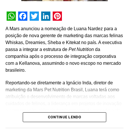
Telefônica e Instituto Vivo, além de organizações sociais
social
e um estúdio proprietário voltado a soluções de
na cidade de São Paulo. O executivo é membro do
inteligência artificial.
Comitê de Inovação do IBGC – Instituto Brasileiro de
WhatsApp
Facebook
Twitter
LinkedIn
Pinterest
Governança Corporativa, também participa do Conselho
A Mars anunciou a nomeação de Luana Nardez para a
de Governança do GIFE – Grupo de Institutos, Fundações
posição de nova gerente de marketing das marcas felinas
e Empresas, do Conselho Consultivo da GRI Brasil e do
Whiskas, Dreamies, Sheba e Kitekat no país. A executiva
Conselho Fiscal do ICE – Instituto de Cidadania
passa a integrar a estrutura de
Pet Nutrition
da
Empresarial. Além de atuar coo mentor de startups de
companhia após o processo de integração corporativa
impacto socioambiental.
com a Kellanova, assumindo o novo escopo no mercado
brasileiro.
TÓPICOS RELACIONADOS:
DESTAQUE
Reportando-se diretamente a Ignácio Inda, diretor de
A SEGUIR
iD\TBWA reforça time com a chegada de novos
marketing da Mars Pet Nutrition Brasil, Luana terá como
diretores
atribuição o desenvolvimento de marcas voltadas aos
cuidados de felinos, a liderança em projetos de inovação
NÃO PERCA
BK Brasil anuncia nova gerente de mídia, CMI &
e comunicação, além do fortalecimento da conexão e do
Martech
CONTINUE LENDO
relacionamento das linhas com os tutores de animais no
país. “Assumir a gestão de marcas líderes globalmente e