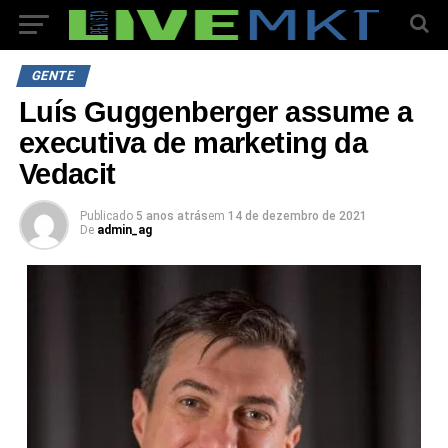
GENTE
Luís Guggenberger assume a
executiva de marketing da
Vedacit
Publicado
5 anos atrás
em
14 de dezembro de 2021
De
admin_ag