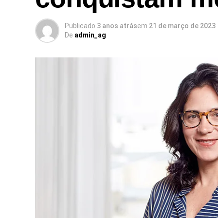
Publicado
3 anos atrás
em
21 de março de 2023
De
admin_ag