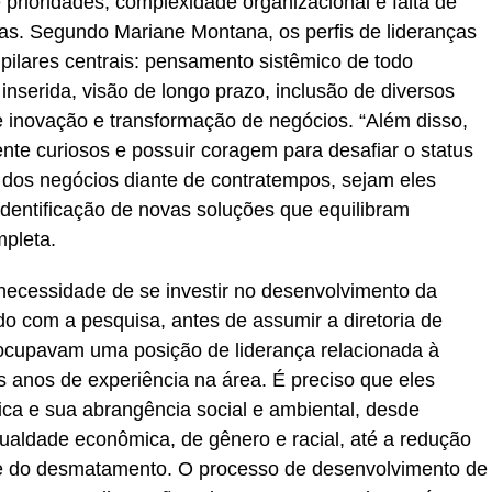
prioridades, complexidade organizacional e falta de
ias. Segundo Mariane Montana, os perfis de lideranças
pilares centrais: pensamento sistêmico de todo
nserida, visão de longo prazo, inclusão de diversos
 inovação e transformação de negócios. “Além disso,
nte curiosos e possuir coragem para desafiar o status
o dos negócios diante de contratempos, sejam eles
a identificação de novas soluções que equilibram
mpleta.
 necessidade de se investir no desenvolvimento da
do com a pesquisa, antes de assumir a diretoria de
ocupavam uma posição de liderança relacionada à
anos de experiência na área. É preciso que eles
ica e sua abrangência social e ambiental, desde
ualdade econômica, de gênero e racial, até a redução
o e do desmatamento. O processo de desenvolvimento de