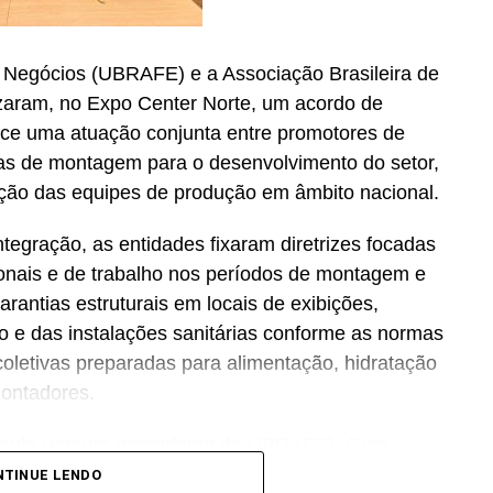
e Negócios (UBRAFE) e a Associação Brasileira de
zaram, no Expo Center Norte, um acordo de
ece uma atuação conjunta entre promotores de
sas de montagem para o desenvolvimento do setor,
ação das equipes de produção em âmbito nacional.
tegração, as entidades fixaram diretrizes focadas
onais e de trabalho nos períodos de montagem e
rantias estruturais em locais de exibições,
ico e das instalações sanitárias conforme as normas
coletivas preparadas para alimentação, hidratação
montadores.
 Paulo Ventura (presidente da UBRAFE), Guto
avio Pereira de Almeida (P.O, diretor executivo
NTINUE LENDO