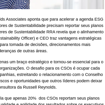
olds Associates aponta que para acelerar a agenda ESG
tores de Sustentabilidade precisam reportar seus planos
eres de Sustentabilidade RRA revela que o alinhamento
stainability Officer) e CEO traz vantagens estratégicas
 para tomada de decisões, direcionamentos mais
ideranças de outras áreas.
enas um braço estratégico e tornou-se essencial para o
organizações. O desafio para os CSOs é ocupar cada
panhias, estreitando o relacionamento com o Conselho
 riscos e oportunidades que outros líderes podem deixar
onsultora da Russell Reynolds.
vela que apenas 20% dos CSOs reportam seus planos
idade e agilidade dos resultados sobre os executivos