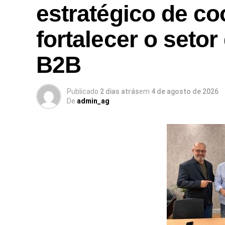
estratégico de c
fortalecer o setor
B2B
Publicado
2 dias atrás
em
4 de agosto de 2026
De
admin_ag