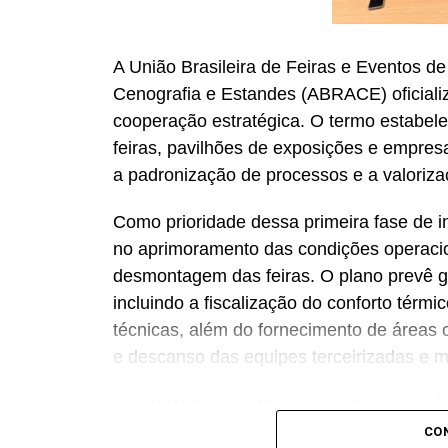
A União Brasileira de Feiras e Eventos d
Cenografia e Estandes (ABRACE) oficiali
cooperação estratégica. O termo estabel
feiras, pavilhões de exposições e empre
a padronização de processos e a valoriz
Como prioridade dessa primeira fase de in
no aprimoramento das condições operaci
desmontagem das feiras. O plano prevê ga
incluindo a fiscalização do conforto térm
técnicas, além do fornecimento de áreas 
e descanso das equipes terceirizadas e 
A assinatura do termo foi conduzida por
Guedes (presidente da ABRACE), Paulo Oct
CO