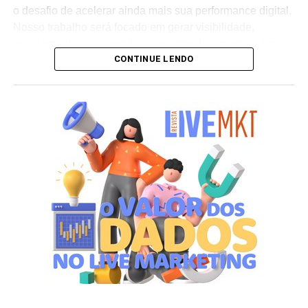
o desafio de acelerar ainda mais sua performance digital.
Nosso trabalho será focado em gerar visibilidade,
engajamento e conversões, conectando a marca a novas
CONTINUE LENDO
audiências e sustentando sua expansão internacional”,
afirma Henrique Troitinho, CEO da Score Media.
O projeto contempla desde a otimização de campanhas
de mídia paga para maior eficiência em investimento até
o fortalecimento da presença orgânica da marca nos
buscadores e a estruturação de inteligência de negócios
baseada em dados. A proposta é criar um ecossistema
digital robusto que amplifique os diferenciais da Oakberry
e gere impacto direto em seu crescimento global.
Segundo Troitinho, a chegada do novo cliente reforça o
posicionamento da Score Media como parceira de
negócios estratégicos para marcas líderes em seus
setores. “Nosso objetivo é potencializar a presença digital
da Oakberry e transformar dados em decisões