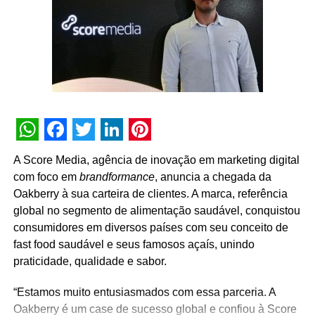
padronização de dados. “Trabalharemos para corrigir
GTM, eventos, tags e dashboards, eliminando
inconsistências e garantindo análises mais confiáveis”,
detalha o CEO. Com isso, espera-se otimizar campanhas,
aumentar tráfego no e-commerce e na loja, estimular uso
do aplicativo e oferecer relatórios sólidos para diretoria e
conselho.
WhatsApp
Facebook
Twitter
LinkedIn
Pinterest
A Score Media, agência de inovação em marketing digital
com foco em
brandformance
, anuncia a chegada da
Oakberry à sua carteira de clientes. A marca, referência
global no segmento de alimentação saudável, conquistou
consumidores em diversos países com seu conceito de
fast food saudável e seus famosos açaís, unindo
praticidade, qualidade e sabor.
“Estamos muito entusiasmados com essa parceria. A
Oakberry é um case de sucesso global e confiou à Score