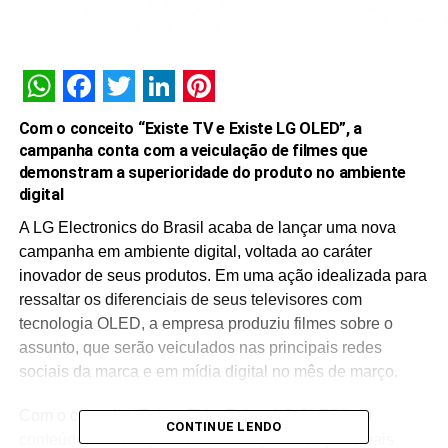
WhatsApp
Facebook
Twitter
LinkedIn
Pinterest
Com o conceito “Existe TV e Existe LG OLED”, a
campanha conta com a veiculação de filmes que
demonstram a superioridade do produto no ambiente
digital
A LG Electronics do Brasil acaba de lançar uma nova
campanha em ambiente digital, voltada ao caráter
inovador de seus produtos. Em uma ação idealizada para
ressaltar os diferenciais de seus televisores com
tecnologia OLED, a empresa produziu filmes sobre o
assunto, que serão veiculados nas principais redes
sociais da marca e em mídia digital no mês de março.
Com o conceito “Existe TV e Existe LG OLED”, os
CONTINUE LENDO
conteúdos da campanha visam explicar os principais