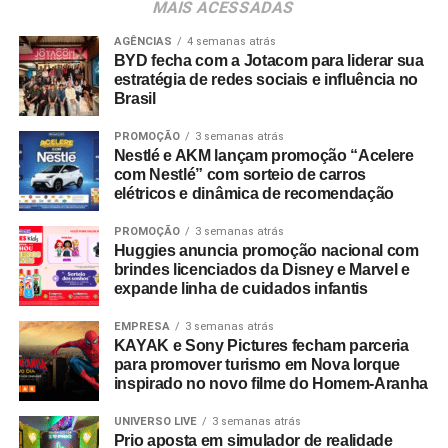
MAIS ACESSADAS
estratégicas que sustentem sua expansão no Brasil e no
exterior”, completa.
AGÊNCIAS
4 semanas atrás
BYD fecha com a Jotacom para liderar sua
estratégia de redes sociais e influência no
Brasil
PROMOÇÃO
3 semanas atrás
Nestlé e AKM lançam promoção “Acelere
com Nestlé” com sorteio de carros
elétricos e dinâmica de recomendação
PROMOÇÃO
3 semanas atrás
Huggies anuncia promoção nacional com
brindes licenciados da Disney e Marvel e
expande linha de cuidados infantis
EMPRESA
3 semanas atrás
KAYAK e Sony Pictures fecham parceria
para promover turismo em Nova Iorque
inspirado no novo filme do Homem-Aranha
UNIVERSO LIVE
3 semanas atrás
Prio aposta em simulador de realidade