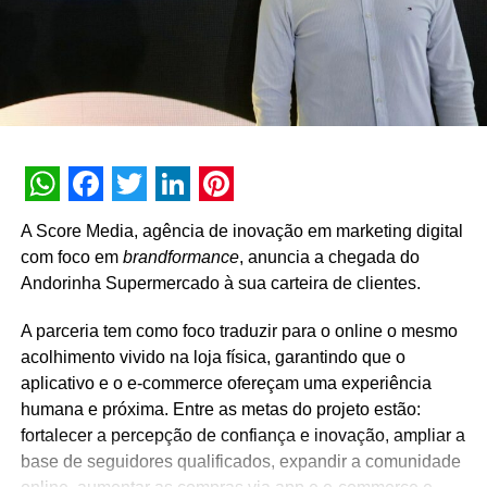
usuários e, assim, evidenciar o valor agregado dos
televisores”, finaliza.
TÓPICOS RELACIONADOS:
A SEGUIR
Shopfully adapta plataforma digital e
consumidores poderão ver quais produtos estão
disponíveis em tempo real
WhatsApp
Facebook
Twitter
LinkedIn
Pinterest
A Score Media, agência de inovação em marketing digital
NÃO PERCA
com foco em
brandformance
, anuncia a chegada do
LaLiga produzirá diversos conteúdos digitais
Andorinha Supermercado à sua carteira de clientes.
para apoiar a #FiqueEmCasa
A parceria tem como foco traduzir para o online o mesmo
acolhimento vivido na loja física, garantindo que o
aplicativo e o e-commerce ofereçam uma experiência
humana e próxima. Entre as metas do projeto estão:
fortalecer a percepção de confiança e inovação, ampliar a
base de seguidores qualificados, expandir a comunidade