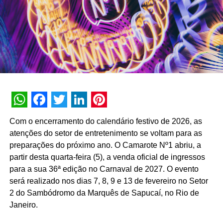
Além da b.ia, o Meu Bradesco engloba ferramentas como
o E-agro — plataforma digital direcionada a produtores
rurais — e sistemas de recomendação de investimentos
suportados por
GenAI
(Inteligência Artificial Generativa),
que fornecem assessoria financeira automatizada e
customizada.
A estratégia de divulgação da campanha engloba
WhatsApp
Facebook
Twitter
LinkedIn
Pinterest
veiculação em canais de TV fechada, mídias digitais,
Com o encerramento do calendário festivo de 2026, as
peças de
Out of Home
(OOH) e ações com
atenções do setor de entretenimento se voltam para as
influenciadores digitais, reforçando o posicionamento do
preparações do próximo ano. O Camarote Nº1 abriu, a
banco na transformação digital do setor financeiro.
partir desta quarta-feira (5), a venda oficial de ingressos
para a sua 36ª edição no Carnaval de 2027. O evento
será realizado nos dias 7, 8, 9 e 13 de fevereiro no Setor
2 do Sambódromo da Marquês de Sapucaí, no Rio de
Janeiro.