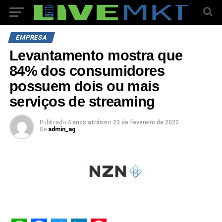
EMPRESA
Levantamento mostra que
84% dos consumidores
possuem dois ou mais
serviços de streaming
Publicado
4 anos atrás
em
23 de fevereiro de 2022
De
admin_ag