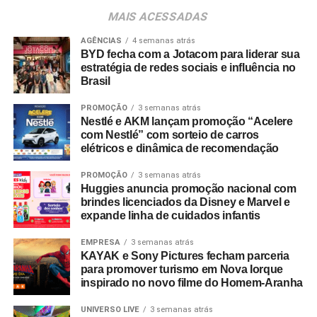
Os convites individuais já estão disponíveis para compra
MAIS ACESSADAS
no canal oficial da Ticketmaster, com lote inicial a partir
de R$ 3.950,00. As demais atualizações e atrações do
AGÊNCIAS
4 semanas atrás
BYD fecha com a Jotacom para liderar sua
evento serão divulgadas nos canais oficiais do camarote
estratégia de redes sociais e influência no
nos próximos meses.
Brasil
PROMOÇÃO
3 semanas atrás
Nestlé e AKM lançam promoção “Acelere
com Nestlé” com sorteio de carros
elétricos e dinâmica de recomendação
PROMOÇÃO
3 semanas atrás
Huggies anuncia promoção nacional com
brindes licenciados da Disney e Marvel e
expande linha de cuidados infantis
EMPRESA
3 semanas atrás
KAYAK e Sony Pictures fecham parceria
para promover turismo em Nova Iorque
inspirado no novo filme do Homem-Aranha
UNIVERSO LIVE
3 semanas atrás