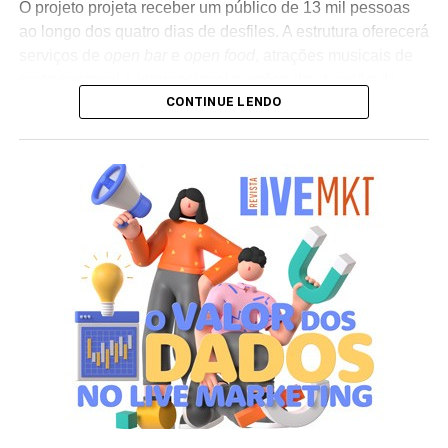
O projeto projeta receber um público de 13 mil pessoas
ao longo dos quatro dias de desfiles. A estrutura oferecerá
serviços de
open bar
e
open food
, atrações musicais de
porte nacional e internacional e ações de ativação de
CONTINUE LENDO
marcas parceiras. “O Camarote Nº1 é um projeto que faz
parte da história do Carnaval carioca. Temos investido
anualmente em mudanças para melhorar, ainda mais,
uma experiência personalizada que nasce do
lifestyle
da
cidade maravilhosa”, destaca Marcio Esher, sócio, diretor
de negócios e marketing da Holding Clube e gestor do
Clube Nº1.
A produção do evento é assinada pela agência Banco_
em parceria com a Storymakers e a Cross Networking,
empresas pertencentes ao ecossistema da Holding
Clube. O projeto criativo mantém a assinatura “Brasil na
Veia”, conceito focado na valorização da cultura nacional,
da música e da hospitalidade carioca.