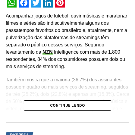
WhatsApp
Facebook
Twitter
LinkedIn
Pinterest
Acompanhar jogos de futebol, ouvir músicas e maratonar
filmes e séries são indiscutivelmente alguns dos
passatempos favoritos do brasileiro e, atualmente, nem a
pulverização das plataformas de streamings têm
separado o público desses serviços. Segundo
levantamento da
NZN
Intelligence com mais de 1.800
respondentes, 84% dos consumidores possuem dois ou
mais serviços de streaming.
Também mostra que a maioria (36,7%) dos assinantes
possuem quatro ou mais serviços de streaming, seguidos
de três (25,2%), dois (22,8%) e apenas um (15,3%). Cerca
de 50% possuem assinatura em plataformas de música e
CONTINUE LENDO
vídeo, outros 44% só aderiram aos serviços de vídeo e
5% dos entrevistados assinam somente streaming em
áudio.
EMPRESA