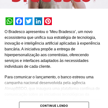
plataforma (15,5%)”, destaca.
TÓPICOS RELACIONADOS:
DESTAQUE
A SEGUIR
WhatsApp
Facebook
Twitter
LinkedIn
Pinterest
Juliette estrela preview de outono da Colcci 2022
O Bradesco apresentou o ‘Meu Bradesco’, um novo
com o tema Raíz Brasileira.
ecossistema que unifica sua estratégia de tecnologia,
NÃO PERCA
inovação e inteligência artificial aplicadas à experiência
Cantareira Norte Shopping terá programação de
bancária. A iniciativa propõe a entrega de
Carnaval gratuita com desfile de fantasias para
hiperpersonalização aos correntistas, oferecendo
crianças e pets
serviços e interfaces adaptados às necessidades
individuais de cada cliente.
Para comunicar o lançamento, o banco estreou uma
campanha nacional desenvolvida pela agência
AlmapBBDO, que inaugura uma plataforma contínua de
comunicação sobre as iniciativas tecnológicas da
instituição. “Há mais de oito décadas, o Bradesco cresce
CONTINUE LENDO
junto com os brasileiros, traduzindo as transformações do