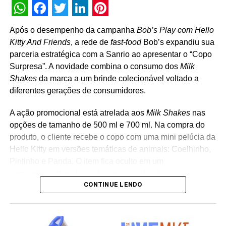
WhatsApp
Facebook
Twitter
LinkedIn
Pinterest
Após o desempenho da campanha
Bob’s Play com Hello
Kitty And Friends
, a rede de
fast-food
Bob’s expandiu sua
parceria estratégica com a Sanrio ao apresentar o “Copo
Surpresa”. A novidade combina o consumo dos
Milk
Shakes
da marca a um brinde colecionável voltado a
diferentes gerações de consumidores.
A ação promocional está atrelada aos
Milk Shakes
nas
opções de tamanho de 500 ml e 700 ml. Na compra do
produto, o cliente recebe o copo com uma mini pelúcia da
Hello Kitty em versões temáticas de animais: Coelhinho,
Pintinho e Panda. O item fica oculto em um
compartimento na base do copo, revelando o
CONTINUE LENDO
personagem surpresa apenas no momento da abertura
da embalagem. “A receptividade do público à campanha
mostrou a força que Hello Kitty and Friends têm na
criação de experiências afetivas para diferentes