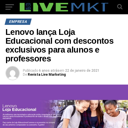
EMPRESA
Lenovo lança Loja
Educacional com descontos
exclusivos para alunos e
professores
Publicado
6 anos atrás
em
22 de janeiro de 2021
De
Revista Live Marketing