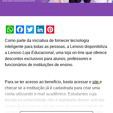
WhatsApp
Facebook
Twitter
LinkedIn
Pinterest
Como parte da iniciativa de fornecer tecnologia
inteligente para todas as pessoas, a Lenovo disponibiliza
a
Lenovo Loja Educacional
, uma loja on-line que oferece
descontos exclusivos para alunos, professores e
funcionários de instituições de ensino.
Para se ter acesso ao benefício, basta acessar o
site
e
checar se a instituição já é cadastrada para criar uma
conta utilizando e-mail acadêmico. Estudantes cuja
escola ou universidade não é registrada devem solicitar
chave de acesso no site por meio do preenchimento de
um formulário. Os dados serão analisados e um código