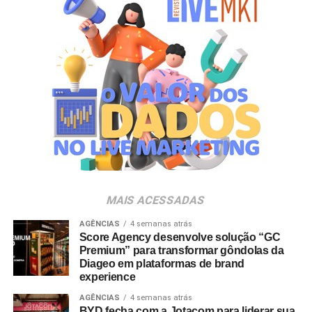
gerações. Com o Copo Surpresa, queremos trazer um
novo momento de interação com a marca, adicionando
um elemento de surpresa que torna cada visita ao Bob’s
ainda mais divertida”, aponta Renata Brigatti Lange,
diretora de marketing do Bob’s.
A campanha possui abrangência nacional e estará
disponível por tempo limitado em todos os restaurantes
da rede até 31 de agosto de 2026, ou enquanto durarem
os estoques nas unidades.
MAIS ACESSADAS
AGÊNCIAS
4 semanas atrás
Score Agency desenvolve solução “GC
Premium” para transformar gôndolas da
Diageo em plataformas de brand
experience
AGÊNCIAS
4 semanas atrás
BYD fecha com a Jotacom para liderar sua