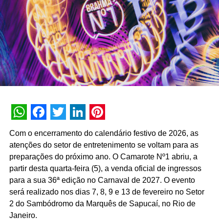
Legion e ThinkPad, desktops, monitores e acessórios,
com descontos específicos sobre o preço oficial. Todos os
produtos estão cobertos por garantia e suporte técnico
gratuito, disponível de segunda a sábado, exceto
feriados.
O pagamento pode ser efetuado via boleto bancário ou
parcelado em até 12 vezes sem juros nos cartões Visa,
Mastercard, American Express, Diners Club e Elo, com
WhatsApp
Facebook
Twitter
LinkedIn
Pinterest
frete grátis em todo o território nacional.
Com o encerramento do calendário festivo de 2026, as
atenções do setor de entretenimento se voltam para as
preparações do próximo ano. O Camarote Nº1 abriu, a
Para mais informações
partir desta quarta-feira (5), a venda oficial de ingressos
acesse
https://www.lenovo.com/br/estudantes
ou 0800-
para a sua 36ª edição no Carnaval de 2027. O evento
536-6861.
será realizado nos dias 7, 8, 9 e 13 de fevereiro no Setor
2 do Sambódromo da Marquês de Sapucaí, no Rio de
Descontos para volta às aulas
Janeiro.