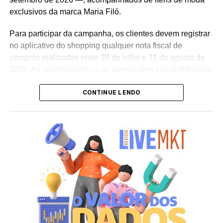
Guedes nos permite manter a marca presente na rotina
exclusivos da marca Maria Filó.
do consumidor durante todo o período da campanha”,
conclui Hugo Furlan, coordenador de marketing da
Para participar da campanha, os clientes devem registrar
Cooxupé.
no aplicativo do shopping qualquer nota fiscal de
compras realizadas entre 28 de julho e 31 de agosto de
2026. As oportunidades e as premiações são distribuídas
conforme a categoria do participante no programa de
CONTINUE LENDO
relacionamento.
A apuração dos contemplados será realizada no dia 10
de setembro de 2026. Após a divulgação do resultado
oficial, os vencedores terão até o dia 16 de setembro para
realizar a retirada presencial dos ingressos e brindes no
espaço Villa Atende, localizado no piso G1 do shopping.
“O SP Open é um torneio muito relevante para a cidade e
para essa região. Como estamos no evento de forma tão
profunda, nada mais justo do que proporcionar essa
experiência para alguns dos nossos clientes fiéis”,
destaca Aline Ivanov, gerente de marketing do Shopping