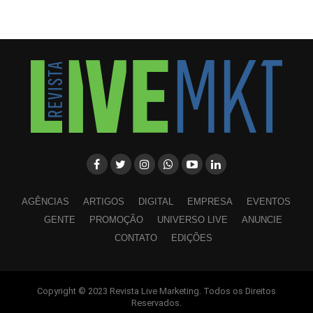
AGÊNCIAS
ARTIGOS
DIGITAL
EMPRESA
EVENTOS
GENTE
PROMOÇÃO
UNIVERSO LIVE
ANUNCIE
CONTATO
EDIÇÕES
Copyright © 2023 Revista Live Marketing. Todos os Direitos
WhatsApp
Facebook
Twitter
LinkedIn
Pinterest
Reservados.