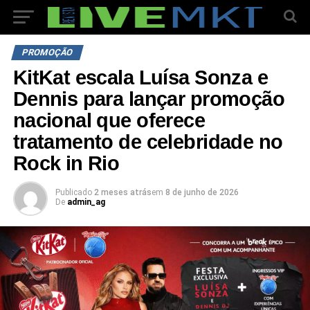
PROMOÇÃO
KitKat escala Luísa Sonza e
Dennis para lançar promoção
nacional que oferece
tratamento de celebridade no
Rock in Rio
Publicado
2 meses atrás
em
8 de junho de 2026
De
admin_ag