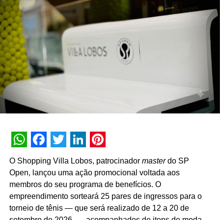
nossos distribuidores e criando oportunidades para atrair
novos consumidores. Nosso objetivo é transformar a
experimentação em preferência e construir relações de
longo prazo com o mercado”, pontua Daniel Salguele,
gerente da Torrefação Cooxupé.
A promoção abrange todas as linhas de produtos da
marca em todo o território nacional. Para concorrer aos
prêmios, os consumidores devem cadastrar os
comprovantes fiscais pelo site oficial ou via WhatsApp.
São mais de mil contemplações instantâneas diretas
reveladas no momento do cadastro do produto, além da
distribuição de R$ 10 mil toda semana e o sorteio final de
WhatsApp
Facebook
Twitter
LinkedIn
Pinterest
três automóveis elétricos. “Queríamos que a promoção
O Shopping Villa Lobos, patrocinador
master
do SP
fosse muito mais do que um incentivo de compra. Ela
Open, lançou uma ação promocional voltada aos
precisava reforçar os atributos da marca, gerar conversa e
membros do seu programa de benefícios. O
manter o Café Evolutto presente na rotina das pessoas. A
empreendimento sorteará 25 pares de ingressos para o
combinação entre mecânica simples, premiações
torneio de tênis — que será realizado de 12 a 20 de
atrativas, comunicação integrada e a chegada do Edu
setembro de 2026 —, acompanhados de itens de moda