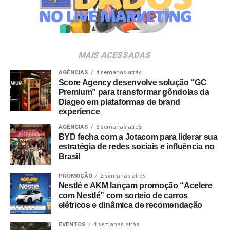
Villa Lobos.
Para ingressar no programa e participar do sorteio, os
consumidores devem baixar o aplicativo oficial do
MAIS ACESSADAS
Shopping Villa Lobos, efetuar o cadastro e enviar
comprovantes fiscais de qualquer valor. O regulamento
AGÊNCIAS
4 semanas atrás
Score Agency desenvolve solução “GC
completo está disponível no site do empreendimento.
Premium” para transformar gôndolas da
Diageo em plataformas de brand
experience
AGÊNCIAS
3 semanas atrás
BYD fecha com a Jotacom para liderar sua
estratégia de redes sociais e influência no
Brasil
PROMOÇÃO
2 semanas atrás
Nestlé e AKM lançam promoção “Acelere
com Nestlé” com sorteio de carros
elétricos e dinâmica de recomendação
EVENTOS
4 semanas atrás