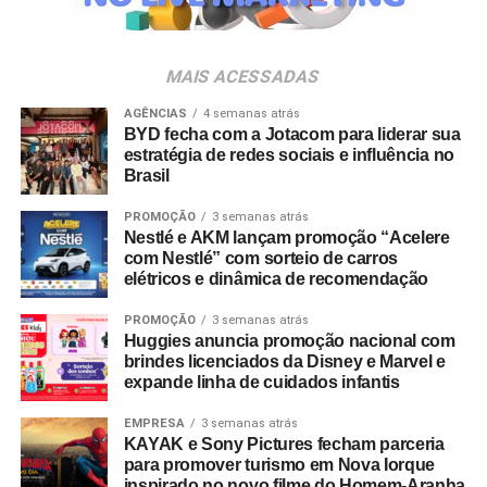
da música e da hospitalidade carioca.
Os convites individuais já estão disponíveis para compra
MAIS ACESSADAS
no canal oficial da Ticketmaster, com lote inicial a partir
de R$ 3.950,00. As demais atualizações e atrações do
AGÊNCIAS
4 semanas atrás
BYD fecha com a Jotacom para liderar sua
evento serão divulgadas nos canais oficiais do camarote
estratégia de redes sociais e influência no
nos próximos meses.
Brasil
PROMOÇÃO
3 semanas atrás
Nestlé e AKM lançam promoção “Acelere
com Nestlé” com sorteio de carros
elétricos e dinâmica de recomendação
PROMOÇÃO
3 semanas atrás
Huggies anuncia promoção nacional com
brindes licenciados da Disney e Marvel e
expande linha de cuidados infantis
EMPRESA
3 semanas atrás
KAYAK e Sony Pictures fecham parceria
para promover turismo em Nova Iorque
inspirado no novo filme do Homem-Aranha