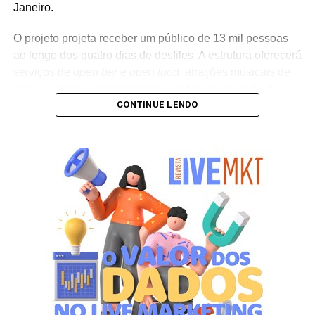
Janeiro.
O projeto projeta receber um público de 13 mil pessoas
ao longo dos quatro dias de desfiles. A estrutura oferecerá
serviços de
open bar
e
open food
, atrações musicais de
porte nacional e internacional e ações de ativação de
CONTINUE LENDO
marcas parceiras. “O Camarote Nº1 é um projeto que faz
parte da história do Carnaval carioca. Temos investido
anualmente em mudanças para melhorar, ainda mais,
uma experiência personalizada que nasce do
lifestyle
da
cidade maravilhosa”, destaca Marcio Esher, sócio, diretor
de negócios e marketing da Holding Clube e gestor do
Clube Nº1.
A produção do evento é assinada pela agência Banco_
em parceria com a Storymakers e a Cross Networking,
empresas pertencentes ao ecossistema da Holding
Clube. O projeto criativo mantém a assinatura “Brasil na
Veia”, conceito focado na valorização da cultura nacional,