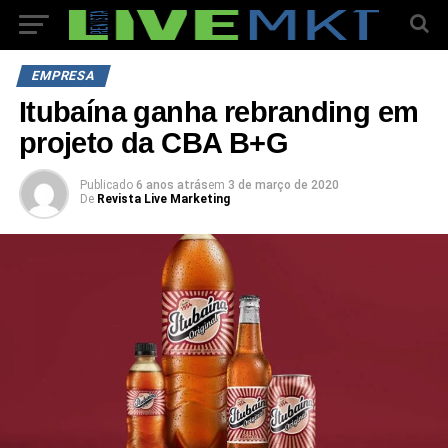
EMPRESA
Itubaína ganha rebranding em
projeto da CBA B+G
Publicado
6 anos atrás
em
3 de março de 2020
De
Revista Live Marketing