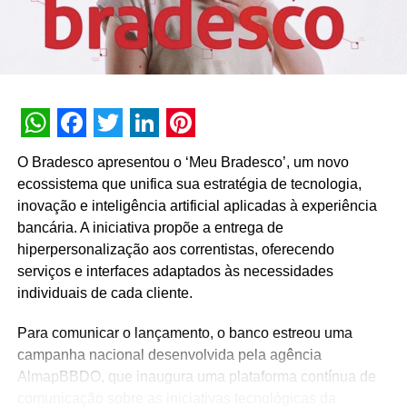
NÃO PERCA
Marcas brasileiras estão no topo relatório
BrandZTM das Marcas Latino-americanas Mais
Valiosas em 2020
WhatsApp
Facebook
Twitter
LinkedIn
Pinterest
O Bradesco apresentou o ‘Meu Bradesco’, um novo
ecossistema que unifica sua estratégia de tecnologia,
inovação e inteligência artificial aplicadas à experiência
bancária. A iniciativa propõe a entrega de
hiperpersonalização aos correntistas, oferecendo
serviços e interfaces adaptados às necessidades
individuais de cada cliente.
Para comunicar o lançamento, o banco estreou uma
campanha nacional desenvolvida pela agência
AlmapBBDO, que inaugura uma plataforma contínua de
comunicação sobre as iniciativas tecnológicas da