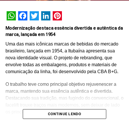
WhatsApp
Facebook
Twitter
LinkedIn
Pinterest
Modernização destaca essência divertida e autêntica da
marca, lançada em 1954
Uma das mais icônicas marcas de bebidas do mercado
brasileiro, lançada em 1954, a Itubaína apresenta sua
nova identidade visual. O projeto de rebranding, que
envolve todas as embalagens, produtos e materiais de
comunicação da linha, foi desenvolvido pela CBA B+G.
O trabalho teve como principal objetivo rejuvenescer a
marca, mantendo sua essência autêntica e divertida.
Destacando sua tradição, mas fugindo do convencional, o
facelift trouxe traços mais modernos, sem deixar de lado
os principais códigos de reconhecimento.
CONTINUE LENDO
“Essa evolução reforça o posicionamento de diversão