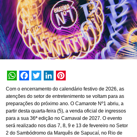
interna de 90% e índice de resolutividade de 87% nos
atendimentos.
Além da b.ia, o Meu Bradesco engloba ferramentas como
o E-agro — plataforma digital direcionada a produtores
rurais — e sistemas de recomendação de investimentos
suportados por
GenAI
(Inteligência Artificial Generativa),
que fornecem assessoria financeira automatizada e
customizada.
A estratégia de divulgação da campanha engloba
WhatsApp
Facebook
Twitter
LinkedIn
Pinterest
veiculação em canais de TV fechada, mídias digitais,
Com o encerramento do calendário festivo de 2026, as
peças de
Out of Home
(OOH) e ações com
atenções do setor de entretenimento se voltam para as
influenciadores digitais, reforçando o posicionamento do
preparações do próximo ano. O Camarote Nº1 abriu, a
banco na transformação digital do setor financeiro.
partir desta quarta-feira (5), a venda oficial de ingressos
para a sua 36ª edição no Carnaval de 2027. O evento
será realizado nos dias 7, 8, 9 e 13 de fevereiro no Setor
2 do Sambódromo da Marquês de Sapucaí, no Rio de