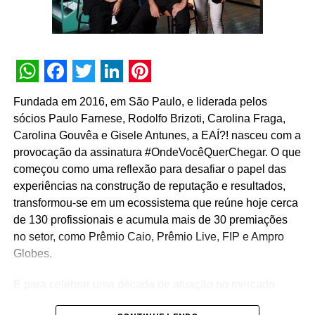
72% dos brasileiros também esperam que elas tomem
medidas para ajudar comunidades em tempos de crise.
“Queremos levar intensidade e emoção para todos os
projetos das marcas e proprietários, fazendo com que
todo o público sinta no coração essa intensidade de
WhatsApp
Facebook
Twitter
LinkedIn
Pinterest
maneira verdadeira e natural”, enfatiza o diretor geral da
Fundada em 2016, em São Paulo, e liderada pelos
agência.
sócios Paulo Farnese, Rodolfo Brizoti, Carolina Fraga,
Carolina Gouvêa e Gisele Antunes, a EAÍ?! nasceu com a
A dedicação e o engajamento em causas sociais estão
provocação da assinatura #OndeVocêQuerChegar. O que
no histórico do seu fundador, desde a adolescência. Em
começou como uma reflexão para desafiar o papel das
2020, ele tornou-se voz para a classe de produtores do
experiências na construção de reputação e resultados,
mercado Live Marketing, com a idealização de um dos
transformou-se em um ecossistema que reúne hoje cerca
primeiros movimentos do mercado de Eventos e
de 130 profissionais e acumula mais de 30 premiações
Entretenimento, pelo retorno do setor e a união das áreas.
no setor, como Prêmio Caio, Prêmio Live, FIP e Ampro
Globes.
“A Intensitá surge dessa nossa paixão pelas pessoas, por
acreditarmos no poder do coletivo e da empatia, por
E para celebrar uma década de atuação no mercado
entendermos que precisamos humanizar, na prática, os
marcada por uma constante inquietude sobre os padrões
eventos, campanhas, ativações e ações. Além de engajar