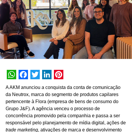
nenhuma experiência vale a pena sem conteúdo e
nenhum conteúdo é relevante sem gerar impacto real no
mundo físico ou digital. Durante esta década, nunca
deixamos de nos reinventar e entendemos que
experiência de marca é um motor de crescimento direto.
É essa evolução que traduzimos hoje como Business
Experience”, destaca Paulo Farnese, CEO da EAÍ?!.
“Completar dez anos é celebrar esta história com o
mesmo entusiasmo do primeiro dia, reafirmando nosso
compromisso em construir narrativas vivas que geram
valor para o ecossistema dos nossos clientes”.
WhatsApp
Facebook
Twitter
LinkedIn
Pinterest
Com um portfólio que carrega o histórico de projetos para
A AKM anunciou a conquista da conta de comunicação
gigantes do mercado como Whirlpool, Heineken, Banco
da Neutrox, marca do segmento de produtos capilares
BMG, Banco Inter, Grupo Boticário, Suvinil, GOL,
pertencente à Flora (empresa de bens de consumo do
Havaianas e MetLife, para seguir o ritmo do seu
Grupo J&F). A agência venceu o processo de
crescimento, a EAÍ?! inicia o novo ciclo com a conquista
concorrência promovido pela companhia e passa a ser
das contas da Camil (convenção anual e viagem de
responsável pelo planejamento de mídia digital, ações de
incentivo) e da Seara (campanhas de engajamento
trade marketing
, ativações de marca e desenvolvimento