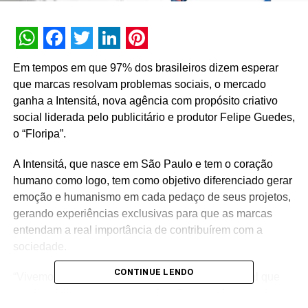
WhatsApp
Facebook
Twitter
LinkedIn
Pinterest
Em tempos em que 97% dos brasileiros dizem esperar
que marcas resolvam problemas sociais, o mercado
ganha a Intensitá, nova agência com propósito criativo
social liderada pelo publicitário e produtor Felipe Guedes,
o “Floripa”.
A Intensitá, que nasce em São Paulo e tem o coração
humano como logo, tem como objetivo diferenciado gerar
emoção e humanismo em cada pedaço de seus projetos,
gerando experiências exclusivas para que as marcas
entendam a real importância de contribuírem com a
sociedade.
CONTINUE LENDO
“Vivemos novos tempos, um novo momento global que
nos tem feito repensar nossa função como ferramentas