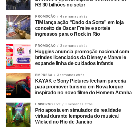
ESG estruturado e inteligência de mercado
R$ 30 bilhões no setor
Mais do que acompanhar discussões globais, a EAÍ?!
PROMOÇÃO
4 semanas atrás
incorporou preceitos ESG diretamente à esteira
TIM lança ação “Dado da Sorte” em loja
conceito da Oscar Freire e sorteia
operacional de suas entregas. Por meio de uma parceria
ingressos para o Rock in Rio
com a startup social Comida Invisível (certificada pelo
selo Save Food da FAO/ONU), a agência tornou-se a
PROMOÇÃO
3 semanas atrás
Huggies anuncia promoção nacional com
primeira do país a integrar a gestão de excedentes
brindes licenciados da Disney e Marvel e
alimentares à operação de seus eventos.
expande linha de cuidados infantis
A estreia da metodologia ocorreu em um evento do Banco
EMPRESA
3 semanas atrás
BMG, garantindo o reaproveitamento integral de 122,9 kg
KAYAK e Sony Pictures fecham parceria
para promover turismo em Nova Iorque
de alimentos. A destinação correta resultou na oferta de
inspirado no novo filme do Homem-Aranha
614 refeições para pessoas em vulnerabilidade social e
evitou a emissão de 347,7 kg de CO₂ na atmosfera. Hoje,
UNIVERSO LIVE
3 semanas atrás
a destinação socioambiental de excedentes gera
Prio aposta em simulador de realidade
virtual durante temporada do musical
indicadores tangíveis e auditáveis para o portfólio de
Wicked no Rio de Janeiro
clientes da agência.