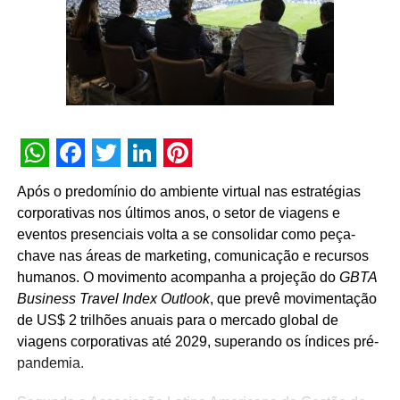
desenvolvimento do mercado passa, necessariamente,
pela valorização das pessoas que fazem os eventos
acontecerem”, afirma Paulo Ventura, presidente da
UBRAFE.
A iniciativa estabelece uma agenda permanente de
governança e diálogo, que inclui a criação de campanhas
educativas, o compartilhamento de metodologias de
WhatsApp
Facebook
Twitter
LinkedIn
Pinterest
gestão, a definição de diretrizes operacionais unificadas
Após o predomínio do ambiente virtual nas estratégias
para os pavilhões e a atuação conjunta junto a órgãos
corporativas nos últimos anos, o setor de viagens e
públicos e autoridades reguladoras.
eventos presenciais volta a se consolidar como peça-
chave nas áreas de marketing, comunicação e recursos
Para Guto Guedes, presidente da ABRACE, “a assinatura
humanos. O movimento acompanha a projeção do
GBTA
deste acordo representa um avanço importante para as
Business Travel Index Outlook
, que prevê movimentação
empresas de cenografia e montagem de estandes e,
de US$ 2 trilhões anuais para o mercado global de
principalmente, para os profissionais que atuam na
viagens corporativas até 2029, superando os índices pré-
montagem e na desmontagem dos eventos. Acreditamos
pandemia.
que o fortalecimento do setor passa pela valorização das
pessoas que transformam projetos em realidade e fazem