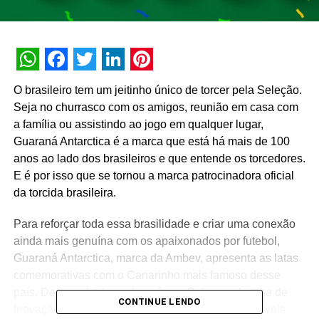
WhatsApp
Facebook
Twitter
LinkedIn
Pinterest
O brasileiro tem um jeitinho único de torcer pela Seleção.
Seja no churrasco com os amigos, reunião em casa com
a família ou assistindo ao jogo em qualquer lugar,
Guaraná Antarctica é a marca que está há mais de 100
anos ao lado dos brasileiros e que entende os torcedores.
E é por isso que se tornou a marca patrocinadora oficial
da torcida brasileira.
Para reforçar toda essa brasilidade e criar uma conexão
ainda mais genuína com os apaixonados por futebol,
Guaraná Antarctica, marca da Ambev, apresenta as latas
comemorativas com o Canarinho mais famoso desse
país. Desenvolvidos pela agência Soko e pelo time de
CONTINUE LENDO
Inovação da Ambev, são cinco modelos colecionáveis