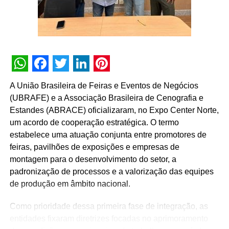
Guaraná Antarctica quer estar ao lado do torcedor, do
jeito que só a gente sabe fazer: 100% BR. E vamos
mostrar toda essa brasilidade com o Canarinho, a nossa
mascote preferida, que traz a representação perfeita de
como é torcer no nosso país”, explica Gustavo Sartori,
gerente de marketing de Guaraná Antarctica.
WhatsApp
Facebook
Twitter
LinkedIn
Pinterest
A União Brasileira de Feiras e Eventos de Negócios
“
As latas comemorativas usam toda a leveza do nosso
(UBRAFE) e a Associação Brasileira de Cenografia e
Canarinho para firmar o compromisso de Guaraná
Estandes (ABRACE) oficializaram, no Expo Center Norte,
Antarctica com a Torcida BR. Cada lata tem uma
um acordo de cooperação estratégica. O termo
comemoração icônica colocando o Canarinho como
estabelece uma atuação conjunta entre promotores de
protagonista, até mesmo à frente do nosso logo. Esta é
feiras, pavilhões de exposições e empresas de
apenas uma das iniciativas que Guaraná Antarctica vai
montagem para o desenvolvimento do setor, a
realizar para traduzir para o público o que é ser o
padronização de processos e a valorização das equipes
Patrocinador Oficial da Torcida BR. Que venha o hexa!
“,
de produção em âmbito nacional.
acrescenta João Souza Creative & Design Leader na
Soko.
Como prioridade dessa primeira fase de integração, as
entidades fixaram diretrizes focadas no aprimoramento