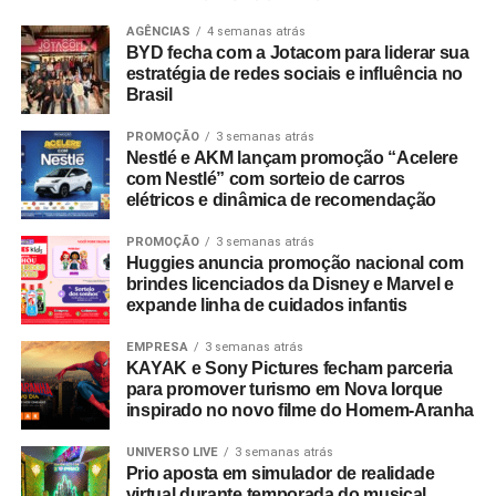
chancelada por pesquisas do setor. Dados do
Incentive
Travel Index
apontam que 80% dos colaboradores
AGÊNCIAS
4 semanas atrás
BYD fecha com a Jotacom para liderar sua
consideram viagens de incentivo a forma mais relevante
estratégia de redes sociais e influência no
de reconhecimento profissional — contra 20% que optam
Brasil
por bonificações financeiras ou bens materiais. A
PROMOÇÃO
3 semanas atrás
pesquisa revela ainda que essas ativações aumentam a
Nestlé e AKM lançam promoção “Acelere
retenção de lembrança de marca em até 35%, além de
com Nestlé” com sorteio de carros
96% dos entrevistados relatarem incremento na
elétricos e dinâmica de recomendação
motivação.
PROMOÇÃO
3 semanas atrás
Huggies anuncia promoção nacional com
No âmbito comercial, organizações com programas
brindes licenciados da Disney e Marvel e
estruturados de viagens de incentivo registram até três
expande linha de cuidados infantis
vezes mais chances de ultrapassar suas metas de
vendas em comparação com concorrentes sem
EMPRESA
3 semanas atrás
KAYAK e Sony Pictures fecham parceria
programas similares.
para promover turismo em Nova Iorque
inspirado no novo filme do Homem-Aranha
A Copa do Mundo do México, Estados Unidos e Canadá
figurou como um dos grandes catalisadores do setor.
UNIVERSO LIVE
3 semanas atrás
Prio aposta em simulador de realidade
Segundo números da FIFA, foram comercializados mais
virtual durante temporada do musical