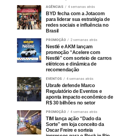
AGÊNCIAS
4 semanas atrás
BYD fecha com a Jotacom
para liderar sua estratégia de
redes sociais e influência no
Brasil
PROMOÇÃO
2 semanas atrás
Nestlé e AKM lançam
promoção “Acelere com
Nestlé” com sorteio de carros
elétricos e dinâmica de
recomendação
EVENTOS
4 semanas atrás
Ubrafe defende Marco
Regulatório de Eventos e
aponta impacto econômico de
R$ 30 bilhões no setor
PROMOÇÃO
4 semanas atrás
TIM lança ação “Dado da
Sorte” em loja conceito da
Oscar Freire e sorteia
ingressos para o Rock in Rio