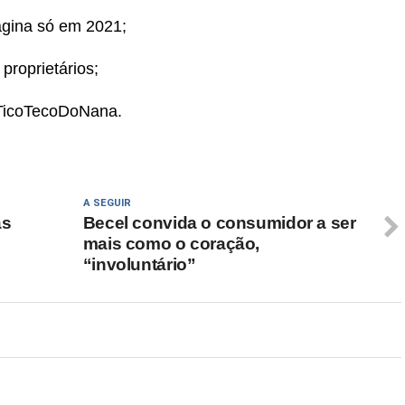
ágina só em 2021;
proprietários;
#TicoTecoDoNana.
A SEGUIR
as
Becel convida o consumidor a ser
mais como o coração,
“involuntário”