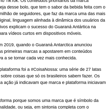
 no TikTok. Os conteúdos prioritários da marca
eja desse bolo, que tem o sabor da bebida feita com o
1 milhão de seguidores, que faz da marca uma das mais
iginal, linguagem alinhada à dinâmica dos usuários da
tivos explicam o sucesso do Guaraná Antártica na
 para vídeos curtos em dispositivos móveis.
m 2019, quando o Guaraná Antarctica anunciou
as primeiras marcas a apostarem em conteúdos
a a se tornar cada vez mais conhecida.
plataforma foi a #CoisaNossa: uma série de 27 latas
obre coisas que só os brasileiros sabem fazer. Os
na ação já indicavam que marca e plataforma iniciavam
taforma porque somos uma marca que é símbolo da
nalidade, ou seja, em sintonia completa com o