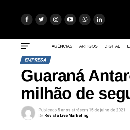
AGÊNCIAS
ARTIGOS
DIGITAL
E
EMPRESA
Guaraná Antar
milhão de seg
Publicado
5 anos atrás
em
15 de julho de 2021
De
Revista Live Marketing