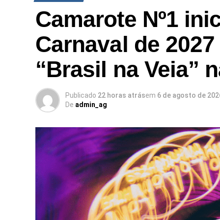
Camarote Nº1 inic
Carnaval de 2027
“Brasil na Veia” 
Publicado
22 horas atrás
em
6 de agosto de 202
De
admin_ag