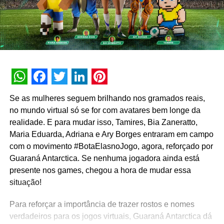
WhatsApp
Facebook
Twitter
LinkedIn
Pinterest
Se as mulheres seguem brilhando nos gramados reais,
no mundo virtual só se for com avatares bem longe da
realidade. E para mudar isso, Tamires, Bia Zaneratto,
Maria Eduarda, Adriana e Ary Borges entraram em campo
com o movimento #BotaElasnoJogo, agora, reforçado por
Guaraná Antarctica. Se nenhuma jogadora ainda está
presente nos games, chegou a hora de mudar essa
situação!
Para reforçar a importância de trazer rostos e nomes
verdadeiros para os jogos virtuais, Guaraná Antarctica dá