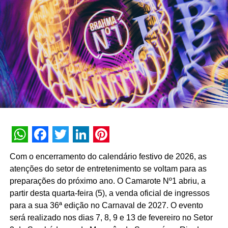
mas também nos maiores jogos do mundo.
“Ver que nenhuma jogadora brasileira pode ser
encontrada nos games, é um reflexo dessa falta de
representatividade do esporte. Queremos que as pessoas
possam encontrar suas jogadoras preferidas nos jogos. E
o #BotaElasnoJogo não para por aqui. Vamos seguir com
iniciativas para fazer esse movimento crescer ainda
mais”, conta Giuliana Cittadino, gerente de marketing de
Guaraná Antarctica.
TÓPICOS RELACIONADOS:
DESTAQUE
WhatsApp
Facebook
Twitter
LinkedIn
Pinterest
Com o encerramento do calendário festivo de 2026, as
A SEGUIR
atenções do setor de entretenimento se voltam para as
Empresa opta em usar aspectos divertidos para
se posicionar no mercado
preparações do próximo ano. O Camarote Nº1 abriu, a
partir desta quarta-feira (5), a venda oficial de ingressos
NÃO PERCA
para a sua 36ª edição no Carnaval de 2027. O evento
A Moça da Nestlé ganha vida em versão
humanizada
será realizado nos dias 7, 8, 9 e 13 de fevereiro no Setor