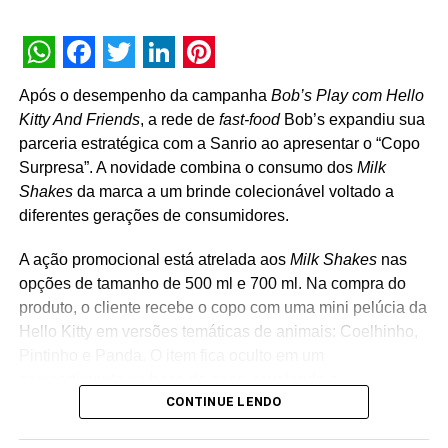
WhatsApp
Facebook
Twitter
LinkedIn
Pinterest
Após o desempenho da campanha
Bob’s Play com Hello
Kitty And Friends
, a rede de
fast-food
Bob’s expandiu sua
parceria estratégica com a Sanrio ao apresentar o “Copo
Surpresa”. A novidade combina o consumo dos
Milk
Shakes
da marca a um brinde colecionável voltado a
diferentes gerações de consumidores.
A ação promocional está atrelada aos
Milk Shakes
nas
opções de tamanho de 500 ml e 700 ml. Na compra do
produto, o cliente recebe o copo com uma mini pelúcia da
Hello Kitty em versões temáticas de animais: Coelhinho,
Pintinho e Panda. O item fica oculto em um
compartimento na base do copo, revelando o
CONTINUE LENDO
personagem surpresa apenas no momento da abertura
da embalagem. “A receptividade do público à campanha