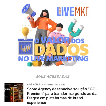
mostrou a força que Hello Kitty and Friends têm na
criação de experiências afetivas para diferentes
gerações. Com o Copo Surpresa, queremos trazer um
novo momento de interação com a marca, adicionando
um elemento de surpresa que torna cada visita ao Bob’s
ainda mais divertida”, aponta Renata Brigatti Lange,
diretora de marketing do Bob’s.
A campanha possui abrangência nacional e estará
disponível por tempo limitado em todos os restaurantes
da rede até 31 de agosto de 2026, ou enquanto durarem
os estoques nas unidades.
MAIS ACESSADAS
AGÊNCIAS
4 semanas atrás
Score Agency desenvolve solução “GC
Premium” para transformar gôndolas da
Diageo em plataformas de brand
experience