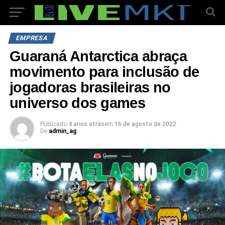
EMPRESA
Guaraná Antarctica abraça
movimento para inclusão de
jogadoras brasileiras no
universo dos games
Publicado
4 anos atrás
em
16 de agosto de 2022
De
admin_ag