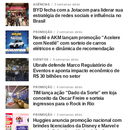
AGÊNCIAS
3 semanas atrás
BYD fecha com a Jotacom para liderar sua
estratégia de redes sociais e influência no
Brasil
PROMOÇÃO
2 semanas atrás
Nestlé e AKM lançam promoção “Acelere
com Nestlé” com sorteio de carros
elétricos e dinâmica de recomendação
EVENTOS
4 semanas atrás
Ubrafe defende Marco Regulatório de
Eventos e aponta impacto econômico de
R$ 30 bilhões no setor
PROMOÇÃO
4 semanas atrás
TIM lança ação “Dado da Sorte” em loja
conceito da Oscar Freire e sorteia
ingressos para o Rock in Rio
PROMOÇÃO
3 semanas atrás
Huggies anuncia promoção nacional com
brindes licenciados da Disney e Marvel e