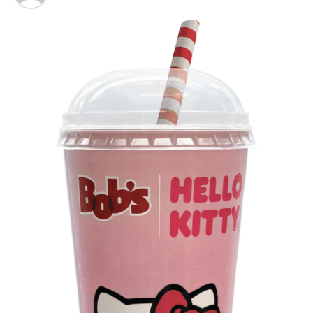
Veia”, conceito focado na valorização da cultura nacional,
da música e da hospitalidade carioca.
Os convites individuais já estão disponíveis para compra
no canal oficial da Ticketmaster, com lote inicial a partir
de R$ 3.950,00. As demais atualizações e atrações do
evento serão divulgadas nos canais oficiais do camarote
nos próximos meses.