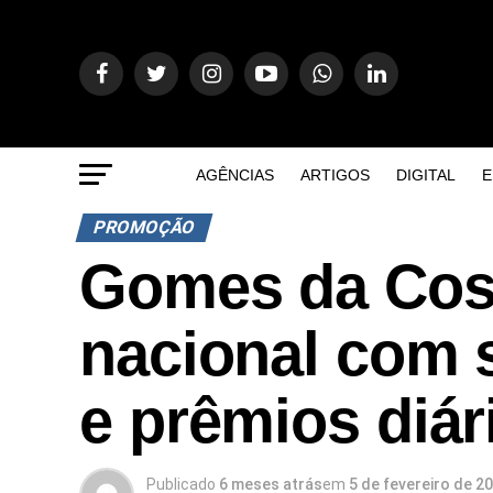
AGÊNCIAS
ARTIGOS
DIGITAL
E
PROMOÇÃO
Gomes da Cos
nacional com s
e prêmios diár
Publicado
6 meses atrás
em
5 de fevereiro de 2