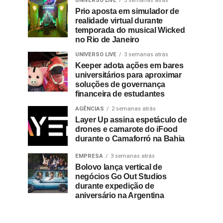
UNIVERSO LIVE
3 semanas atrás
Prio aposta em simulador de
realidade virtual durante
temporada do musical Wicked
no Rio de Janeiro
UNIVERSO LIVE
3 semanas atrás
Keeper adota ações em bares
universitários para aproximar
soluções de governança
financeira de estudantes
AGÊNCIAS
2 semanas atrás
Layer Up assina espetáculo de
drones e camarote do iFood
durante o Camaforró na Bahia
EMPRESA
3 semanas atrás
Bolovo lança vertical de
negócios Go Out Studios
durante expedição de
aniversário na Argentina