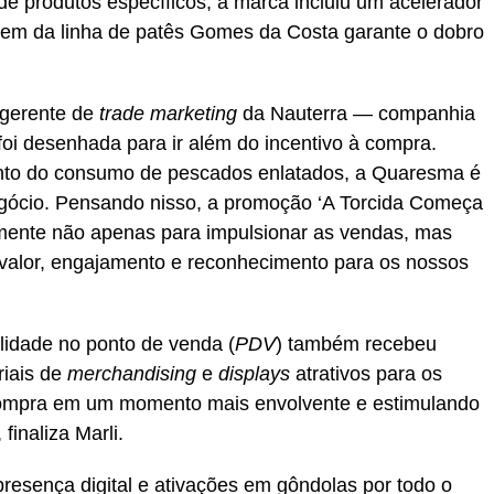
 de produtos específicos, a marca incluiu um acelerador
tem da linha de patês Gomes da Costa garante o dobro
 gerente de
trade marketing
da Nauterra — companhia
i desenhada para ir além do incentivo à compra.
nto do consumo de pescados enlatados, a Quaresma é
ócio. Pensando nisso, a promoção ‘A Torcida Começa
amente não apenas para impulsionar as vendas, mas
 valor, engajamento e reconhecimento para os nossos
ilidade no ponto de venda (
PDV
) também recebeu
riais de
merchandising
e
displays
atrativos para os
compra em um momento mais envolvente e estimulando
finaliza Marli.
esença digital e ativações em gôndolas por todo o