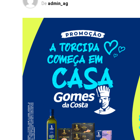
De
admin_ag