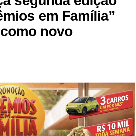
nça segunda edição
êmios em Família”
 como novo