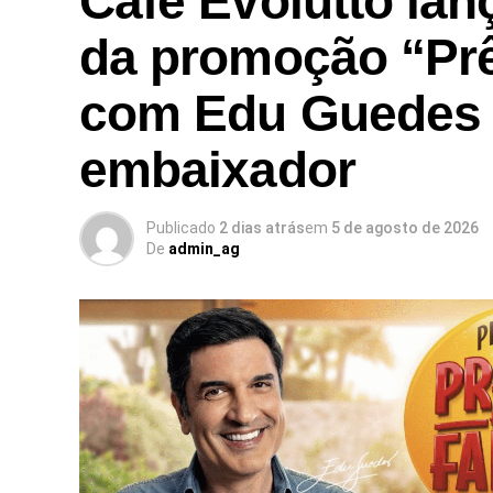
Café Evolutto la
da promoção “Pr
com Edu Guedes
embaixador
Publicado
2 dias atrás
em
5 de agosto de 2026
De
admin_ag