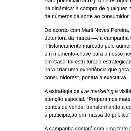
Para potencializar o giro de estoque
na dinâmica: a compra de qualquer i
de números da sorte ao consumidor.
De acordo com Marli Neves Pereira,
detentora da marca —, a campanha fo
“Historicamente marcado pelo aume
um momento-chave para o nosso neg
em Casa’ foi estruturada estrategic
para criar uma experiência que gera
consumidores”, pontua a executiva.
A estratégia de
live marketing
e visib
atenção especial. “Preparamos mate
pontos de venda, transformando a 
a participação em massa do público”, 
A campanha contará com uma forte pr