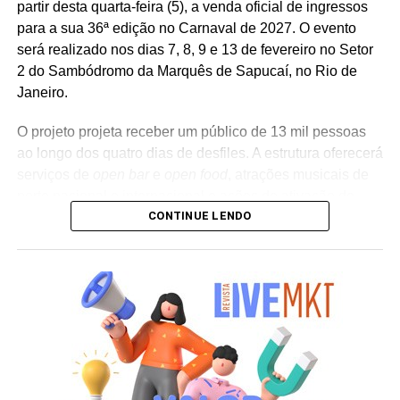
partir desta quarta-feira (5), a venda oficial de ingressos
para a sua 36ª edição no Carnaval de 2027. O evento
será realizado nos dias 7, 8, 9 e 13 de fevereiro no Setor
2 do Sambódromo da Marquês de Sapucaí, no Rio de
Janeiro.
O projeto projeta receber um público de 13 mil pessoas
ao longo dos quatro dias de desfiles. A estrutura oferecerá
serviços de
open bar
e
open food
, atrações musicais de
porte nacional e internacional e ações de ativação de
CONTINUE LENDO
marcas parceiras. “O Camarote Nº1 é um projeto que faz
parte da história do Carnaval carioca. Temos investido
anualmente em mudanças para melhorar, ainda mais,
uma experiência personalizada que nasce do
lifestyle
da
cidade maravilhosa”, destaca Marcio Esher, sócio, diretor
de negócios e marketing da Holding Clube e gestor do
Clube Nº1.
A produção do evento é assinada pela agência Banco_