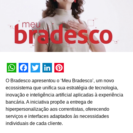
Nacional de Jornalistas Negros
Bolsa Inclusiva da Getty Images – Associação
Asiático-Americana de Jornalismo
Bolsa Inclusiva da Getty Images – Associação
Nacional de Jornalistas Hispânicos
“As Bolsas Inclusivas são uma continuação do nosso
compromisso de promover uma maior representatividade
e inclusão nas indústrias fotográfica e de fotojornalismo.”
afirmou Ken Mainardis, vice-presidente sênior de
WhatsApp
Facebook
Twitter
LinkedIn
Pinterest
conteúdo da Getty Images. “Desde que a Getty Images foi
O Bradesco apresentou o ‘Meu Bradesco’, um novo
fundada há 25 anos, nossa missão tem sido mover o
ecossistema que unifica sua estratégia de tecnologia,
mundo com recursos visuais e representar, com precisão,
inovação e inteligência artificial aplicadas à experiência
a sociedade em que vivemos, incluindo todas as vozes e
bancária. A iniciativa propõe a entrega de
perspectivas.”
hiperpersonalização aos correntistas, oferecendo
serviços e interfaces adaptados às necessidades
Os candidatos deverão enviar uma biografia, ensaios
individuais de cada cliente.
fotográficos e exemplos de seus trabalhos anteriores para
um painel composto por importantes membros da Getty