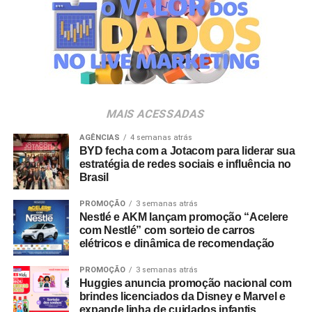
em parceria com a Storymakers e a Cross Networking,
empresas pertencentes ao ecossistema da Holding
Clube. O projeto criativo mantém a assinatura “Brasil na
Veia”, conceito focado na valorização da cultura nacional,
da música e da hospitalidade carioca.
Os convites individuais já estão disponíveis para compra
MAIS ACESSADAS
no canal oficial da Ticketmaster, com lote inicial a partir
de R$ 3.950,00. As demais atualizações e atrações do
AGÊNCIAS
4 semanas atrás
BYD fecha com a Jotacom para liderar sua
evento serão divulgadas nos canais oficiais do camarote
estratégia de redes sociais e influência no
nos próximos meses.
Brasil
PROMOÇÃO
3 semanas atrás
Nestlé e AKM lançam promoção “Acelere
com Nestlé” com sorteio de carros
elétricos e dinâmica de recomendação
PROMOÇÃO
3 semanas atrás
Huggies anuncia promoção nacional com
brindes licenciados da Disney e Marvel e
expande linha de cuidados infantis