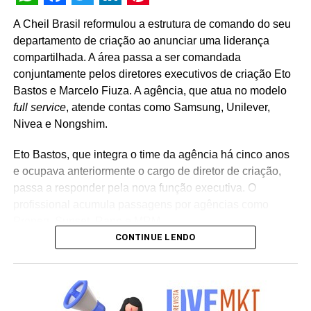
WhatsApp
Facebook
Twitter
LinkedIn
Pinterest
A Cheil Brasil reformulou a estrutura de comando do seu
departamento de criação ao anunciar uma liderança
compartilhada. A área passa a ser comandada
conjuntamente pelos diretores executivos de criação Eto
Bastos e Marcelo Fiuza. A agência, que atua no modelo
full service
, atende contas como Samsung, Unilever,
Nivea e Nongshim.
Eto Bastos, que integra o time da agência há cinco anos
e ocupava anteriormente o cargo de diretor de criação,
passa a responder pela nova função executiva. O
profissional acumula passagens por agências como
Propeg, Sunset, Rapp e MRM.
CONTINUE LENDO
Já Marcelo Fiuza retorna à Cheil Brasil para assumir o
posto de co-líder criativo, após ter integrado a equipe da
casa entre 2023 e 2025. Em sua trajetória corporativa,
Fiuza reúne experiência em operações publicitárias como