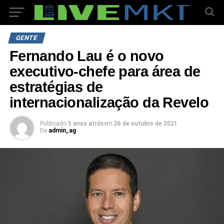
GENTE
Fernando Lau é o novo
executivo-chefe para área de
estratégias de
internacionalização da Revelo
Publicado
5 anos atrás
em
26 de outubro de 2021
De
admin_ag