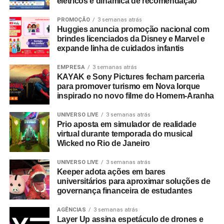
elétricos e dinâmica de recomendação
PROMOÇÃO
3 semanas atrás
Huggies anuncia promoção nacional com
brindes licenciados da Disney e Marvel e
expande linha de cuidados infantis
EMPRESA
3 semanas atrás
KAYAK e Sony Pictures fecham parceria
para promover turismo em Nova Iorque
inspirado no novo filme do Homem-Aranha
UNIVERSO LIVE
3 semanas atrás
Prio aposta em simulador de realidade
virtual durante temporada do musical
Wicked no Rio de Janeiro
UNIVERSO LIVE
3 semanas atrás
Keeper adota ações em bares
universitários para aproximar soluções de
governança financeira de estudantes
AGÊNCIAS
3 semanas atrás
Layer Up assina espetáculo de drones e