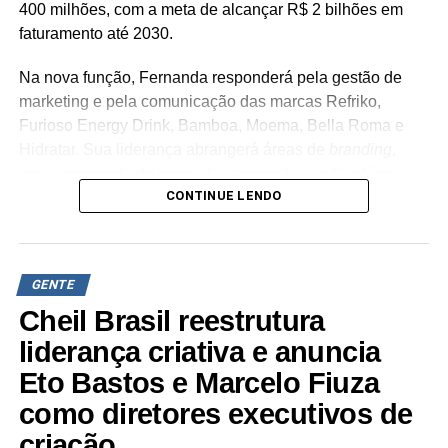
400 milhões, com a meta de alcançar R$ 2 bilhões em
faturamento até 2030.
Na nova função, Fernanda responderá pela gestão de
marketing e pela comunicação das marcas Refriko,
Furioso Energy Drink, Bamboa, Moema, Bella Roma e
Hidratar. Sua liderança abrangerá áreas de
branding
,
posicionamento de mercado, campanhas publicitárias,
CONTINUE LENDO
relacionamento com consumidores e novos projetos de
negócios. “Encontro uma empresa em um momento de
transformação, com marcas que têm enorme potencial de
crescimento e uma agenda bastante consistente para os
GENTE
próximos anos. Quero contribuir para que o marketing
Cheil Brasil reestrutura
esteja cada vez mais conectado ao negócio,
transformando estratégia, criatividade e dados em
liderança criativa e anuncia
resultados e em valor para as marcas”, ressalta Maria
Eto Bastos e Marcelo Fiuza
Fernanda Beneli Vicente.
como diretores executivos de
A executiva possui mais de 20 anos de atuação
criação