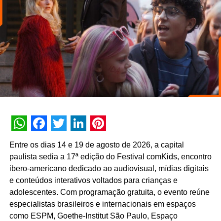
o fortalecimento desse mercado, que ainda tem um
enorme potencial de crescimento no país”, destaca
Johnny Reitzfeld, fundador e
CEO
da Amicci.
O credenciamento é destinado a profissionais de toda a
cadeia produtiva — incluindo varejistas, fabricantes,
distribuidores, fornecedores e consultores —
interessados no mapeamento de tendências e na
geração de novas parcerias comerciais.
WhatsApp
Facebook
Twitter
LinkedIn
Pinterest
Entre os dias 14 e 19 de agosto de 2026, a capital
paulista sedia a 17ª edição do Festival comKids, encontro
ibero-americano dedicado ao audiovisual, mídias digitais
e conteúdos interativos voltados para crianças e
adolescentes. Com programação gratuita, o evento reúne
especialistas brasileiros e internacionais em espaços
como ESPM, Goethe-Institut São Paulo, Espaço