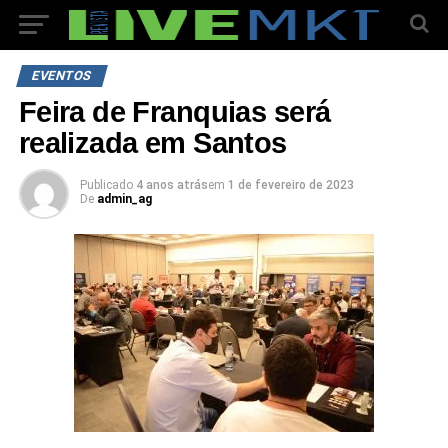
EVENTOS
Feira de Franquias será
realizada em Santos
Publicado
4 anos atrás
em
1 de fevereiro de 2023
De
admin_ag