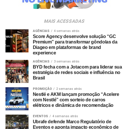
Preschool.doc
, sobre construção de narrativas reais na
ficção e no formato documental.
MAIS ACESSADAS
Debates sobre ECA Digital:
Painel com a participação
do Instituto Alana e advogados especializados para
AGÊNCIAS
4 semanas atrás
discutir as adequações regulatórias exigidas de
Score Agency desenvolve solução “GC
Premium” para transformar gôndolas da
produtoras de conteúdo, desenvolvedoras de
games
e
Diageo em plataformas de brand
projetos educativos.
experience
AGÊNCIAS
3 semanas atrás
Competição de Obras Digitais e Interativas:
Mostra
BYD fecha com a Jotacom para liderar sua
competitiva que reúne produções nas categorias
games
,
estratégia de redes sociais e influência no
e-books
,
podcasts
, aplicativos e experiências
web
,
Brasil
acompanhada de rodadas de conversa entre
PROMOÇÃO
2 semanas atrás
desenvolvedores.
Nestlé e AKM lançam promoção “Acelere
com Nestlé” com sorteio de carros
Conversa comKids:
Encontros focados na criação de
elétricos e dinâmica de recomendação
personagens, no papel da ficção na formação infantil e
nos desafios de distribuição em plataformas de
video on
EVENTOS
4 semanas atrás
Ubrafe defende Marco Regulatório de
demand
.
Eventos e aponta impacto econômico de