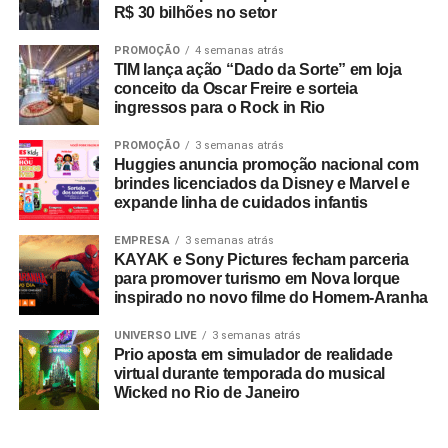
R$ 30 bilhões no setor
Para o fortalecimento da cadeia produtiva, o evento
realiza a Zona de Impulso, espaço de consultoria e
PROMOÇÃO
4 semanas atrás
TIM lança ação “Dado da Sorte” em loja
qualificação destinado a criadores com projetos
conceito da Oscar Freire e sorteia
audiovisuais em fase de desenvolvimento.
ingressos para o Rock in Rio
A participação nas atividades presenciais é gratuita, com
PROMOÇÃO
3 semanas atrás
Huggies anuncia promoção nacional com
inscrições sujeitas à lotação por meio das páginas
brindes licenciados da Disney e Marvel e
oficiais do festival. Dando sequência à programação, a
expande linha de cuidados infantis
Mostra Audiovisual comKids ocorre de 20 de agosto a 27
de setembro em formato híbrido, com exibições em
EMPRESA
3 semanas atrás
KAYAK e Sony Pictures fecham parceria
centros culturais, no Circuito Spcine e nas plataformas de
para promover turismo em Nova Iorque
streaming
Itaú Cultural Play e Spcine Play.
inspirado no novo filme do Homem-Aranha
UNIVERSO LIVE
3 semanas atrás
Prio aposta em simulador de realidade
virtual durante temporada do musical
Wicked no Rio de Janeiro