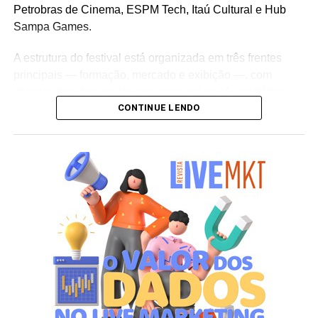
Petrobras de Cinema, ESPM Tech, Itaú Cultural e Hub
Sampa Games.
A estrutura do festival está organizada em três frentes
principais — formação, mercado e exibição —, com
debates focados em tópicos como educação midiática,
CONTINUE LENDO
inteligência criativa, jogos eletrônicos, o impacto do ECA
Digital e a regulação de plataformas de
streaming
para o
público infantojuvenil.
Destaques da programação
Seminário do Audiovisual Infantil:
Ciclo de seis dias
com
masterclasses
,
workshops
, painéis de mercado e
apresentação de pesquisas sobre produção de conteúdo
e políticas públicas para a infância.
Masterclass Internacional:
Apresentação do diretor
holandês Jan-Willem Bult, referência em documentários
feitos com crianças e criador da metodologia