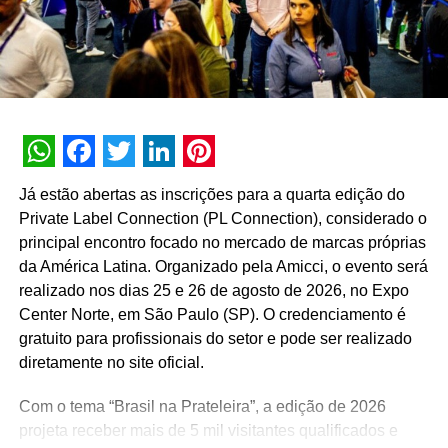
A SEGUIR
Greater Miami Convention & Visitors Bureau
lança novo programa ‘Primavera em Miami’
NÃO PERCA
Monster Energy Drink lança projeto de Skate no
Brasil
WhatsApp
Facebook
Twitter
LinkedIn
Pinterest
Já estão abertas as inscrições para a quarta edição do
Private Label Connection (PL Connection), considerado o
principal encontro focado no mercado de marcas próprias
da América Latina. Organizado pela Amicci, o evento será
realizado nos dias 25 e 26 de agosto de 2026, no Expo
Center Norte, em São Paulo (SP). O credenciamento é
gratuito para profissionais do setor e pode ser realizado
diretamente no site oficial.
Com o tema “Brasil na Prateleira”, a edição de 2026
projeta receber mais de 5 mil visitantes qualificados e