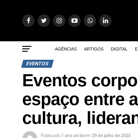
AGÊNCIAS
ARTIGOS
DIGITAL
E
EVENTOS
Eventos corpo
espaço entre a
cultura, lider
Publicado
1 ano atrás
em
29 de julho de 2025