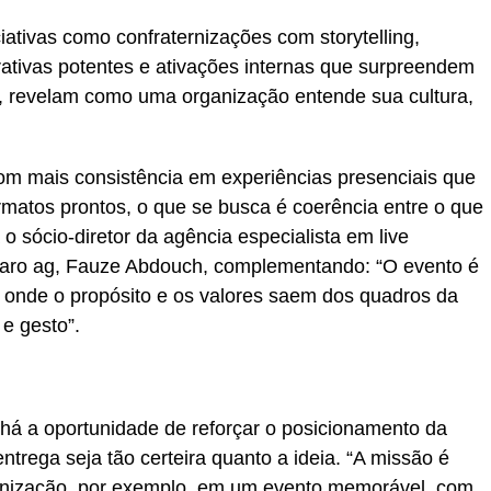
iativas como confraternizações com storytelling,
ativas potentes e ativações internas que surpreendem
o, revelam como uma organização entende sua cultura,
om mais consistência em experiências presenciais que
rmatos prontos, o que se busca é coerência entre o que
 o sócio-diretor da agência especialista em live
 faro ag, Fauze Abdouch, complementando: “O evento é
; e onde o propósito e os valores saem dos quadros da
e gesto”.
há a oportunidade de reforçar o posicionamento da
ntrega seja tão certeira quanto a ideia. “A missão é
ternização, por exemplo, em um evento memorável, com