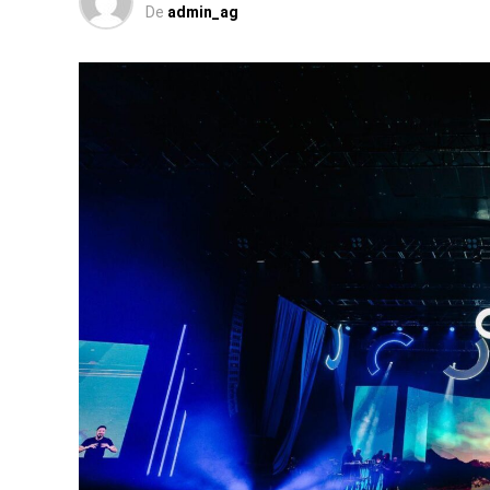
De
admin_ag