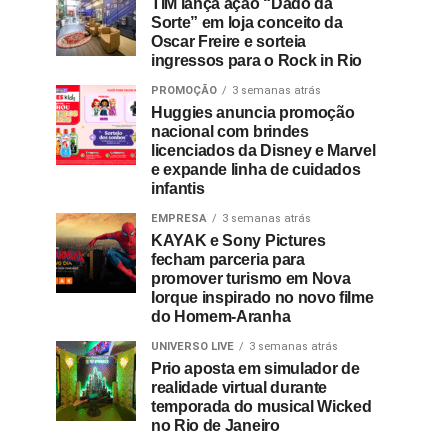
TIM lança ação “Dado da
Sorte” em loja conceito da
Oscar Freire e sorteia
ingressos para o Rock in Rio
PROMOÇÃO
3 semanas atrás
Huggies anuncia promoção
nacional com brindes
licenciados da Disney e Marvel
e expande linha de cuidados
infantis
EMPRESA
3 semanas atrás
KAYAK e Sony Pictures
fecham parceria para
promover turismo em Nova
Iorque inspirado no novo filme
do Homem-Aranha
UNIVERSO LIVE
3 semanas atrás
Prio aposta em simulador de
realidade virtual durante
temporada do musical Wicked
no Rio de Janeiro