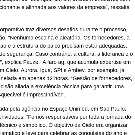
ionante e alinhada aos valores da empresa”, ressalta
rporativo traz diversos desafios durante o processo,
ção. “Nenhuma escolha é aleatória. Os fornecedores, a
ção e a estrutura do palco precisam estar adequadas,
de segurança. Caso contrário, a cultura, a liderança e o
, explica Fauze. A faro ag, que acumula expertise em
m Cielo, Aurora, Iguá, SPl e Ambev, por exemplo, já
onelada em apenas 12 horas. “Gestão de fornecedores,
ecisão aliada a excelência técnica para garantir uma
squecível é imprescindível”.
lizada pela agência no Espaço Unimed, em São Paulo,
onvidados. “Fomos responsáveis por toda a jornada do
écnico e simbólico. O objetivo da Cielo era organizar
ismático e leve para celebrar as conquistas do ano e