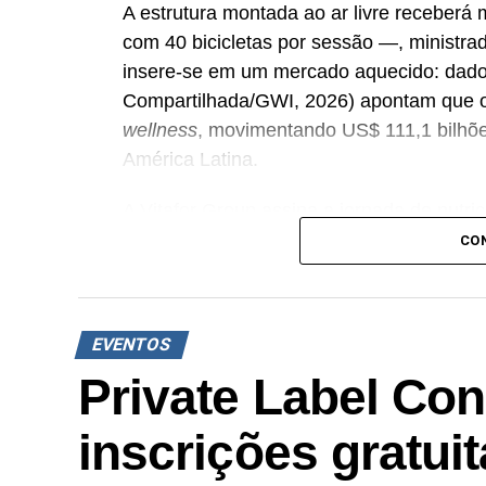
A estrutura montada ao ar livre receberá 
com 40 bicicletas por sessão —, ministrada
insere-se em um mercado aquecido: dad
Compartilhada/GWI, 2026) apontam que o 
wellness
, movimentando US$ 111,1 bilhõ
América Latina.
A Vitafor Group assina a jornada de nutriç
Alinhada à expansão do mercado de suple
CO
bilhões em 2025 com projeção de chegar 
(BRASNUTRI/Euromonitor) —, a marca di
Coffee,
sampling
da linha Fitzei e distrib
EVENTOS
garrafa e toalha exclusivas.
Private Label Con
Em homenagem ao Mês do Nutricionista,
inscrições gratui
com uma sessão exclusiva focada nos im
recuperação muscular. “Queremos mostra