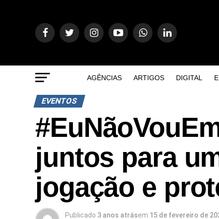
AGÊNCIAS
ARTIGOS
DIGITAL
E
EVENTOS
#EuNãoVouEmb
juntos para u
jogação e pro
Publicado
3 anos atrás
em
15 de fevereiro de 20