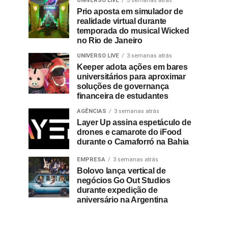
UNIVERSO LIVE
3 semanas atrás
Prio aposta em simulador de
realidade virtual durante
temporada do musical Wicked
no Rio de Janeiro
UNIVERSO LIVE
3 semanas atrás
Keeper adota ações em bares
universitários para aproximar
soluções de governança
financeira de estudantes
AGÊNCIAS
3 semanas atrás
Layer Up assina espetáculo de
drones e camarote do iFood
durante o Camaforró na Bahia
EMPRESA
3 semanas atrás
Bolovo lança vertical de
negócios Go Out Studios
durante expedição de
aniversário na Argentina