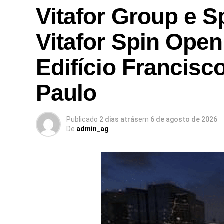
Vitafor Group e S
Vitafor Spin Open
Edifício Francisc
Paulo
Publicado
2 dias atrás
em
6 de agosto de 2026
De
admin_ag