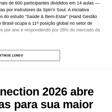
mais de 600 participantes divididos em 14 aulas —
s por instrutores da Spin’n Soul. A iniciativa
os do estudo “Saúde & Bem-Estar” (Hand Gestão
Brasil ocupa a 11ª posição global no setor de
es por ano e respondendo por 28% do mercado da
ão e suporte aos atletas no pré e pós-treino.
mentos alimentares no país — que atingiu R$ 7,6
NTINUE LENDO
a R$ 13,8 bilhões até 2030
sponibilizará um
lounge
com degustação do V-
uição de kits promocionais com camiseta, viseira,
nection 2026 abre
 comemorado em agosto, a programação contará
tas para sua maior
pactos da suplementação na performance e na
r que a suplementação faz parte de um contexto