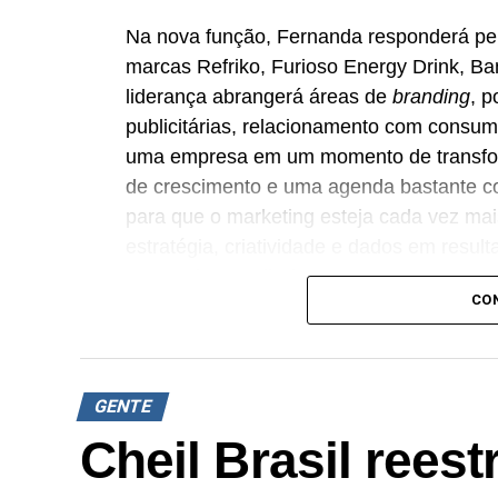
Na nova função, Fernanda responderá pe
marcas Refriko, Furioso Energy Drink, B
liderança abrangerá áreas de
branding
, 
publicitárias, relacionamento com consum
uma empresa em um momento de transfo
de crescimento e uma agenda bastante co
para que o marketing esteja cada vez ma
estratégia, criatividade e dados em resul
Fernanda Beneli Vicente.
CO
A executiva possui mais de 20 anos de at
comunicação e
growth
. Antes de integra
Madero, onde liderou iniciativas de
brand
GENTE
estratégias baseadas em dados.
Cheil Brasil reest
Com a contratação, o grupo fortalece sua