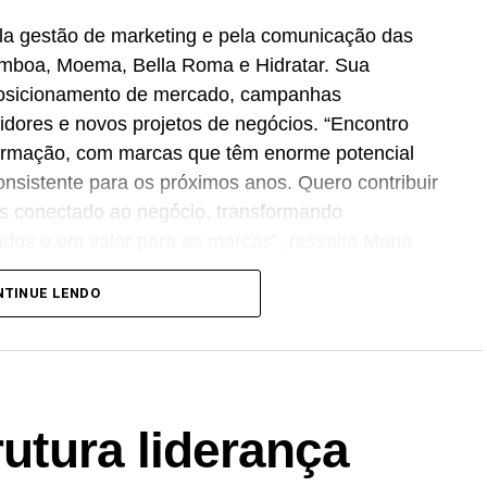
la gestão de marketing e pela comunicação das
amboa, Moema, Bella Roma e Hidratar. Sua
posicionamento de mercado, campanhas
idores e novos projetos de negócios. “Encontro
rmação, com marcas que têm enorme potencial
nsistente para os próximos anos. Quero contribuir
is conectado ao negócio, transformando
tados e em valor para as marcas”, ressalta Maria
NTINUE LENDO
uação profissional nas áreas de
marketing
,
r o Grupo RFK, atuou como
CMO
do Grupo
ing
, campanhas 360°, performance comercial e
rutura liderança
 estrutura executiva para sustentar o aumento da