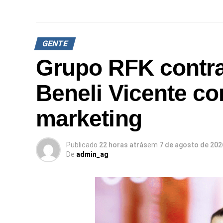
GENTE
Grupo RFK contra
Beneli Vicente co
marketing
Publicado
22 horas atrás
em
7 de agosto de 202
De
admin_ag