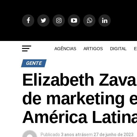
AGÊNCIAS
ARTIGOS
DIGITAL
E
GENTE
Elizabeth Zava
de marketing 
América Latin
Publicado
3 anos atrás
em
27 de junho de 2023