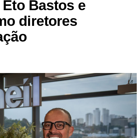
a Eto Bastos e
 portfólio de bebidas no mercado nacional.
mo diretores
ação