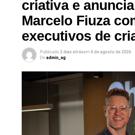
criativa e anunci
capacidade produtiva e a consolidação do
Marcelo Fiuza co
executivos de cri
Publicado
2 dias atrás
em
6 de agosto de 2026
De
admin_ag