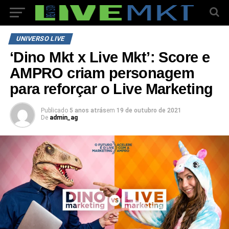
UNIVERSO LIVE
‘Dino Mkt x Live Mkt’: Score e
AMPRO criam personagem
para reforçar o Live Marketing
Publicado
5 anos atrás
em
19 de outubro de 2021
De
admin_ag