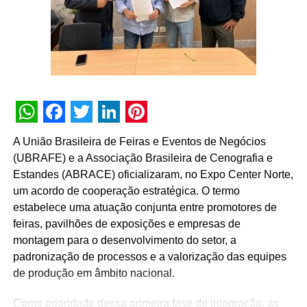
atrasam o desenvolvimento do mercado dentro dos cinco
pilares da AMPRO: concorrência justa, relações
duradouras, prazos de pagamento, exclusividade e
princípios ESG. Como contraponto surge o Unicórnio,
que representa a nova mentalidade do mercado, o mundo
das inovações onde o Live Marketing sempre atuou,
trazendo as evoluções das principais práticas do
mercado.
WhatsApp
Facebook
Twitter
LinkedIn
Pinterest
A União Brasileira de Feiras e Eventos de Negócios
TÓPICOS RELACIONADOS:
DESTAQUE
(UBRAFE) e a Associação Brasileira de Cenografia e
Estandes (ABRACE) oficializaram, no Expo Center Norte,
A SEGUIR
AMPRO prepara eventos de capacitação para
um acordo de cooperação estratégica. O termo
profissionais do Live Marketing
estabelece uma atuação conjunta entre promotores de
feiras, pavilhões de exposições e empresas de
NÃO PERCA
montagem para o desenvolvimento do setor, a
27º Prêmio ABEMD valida a importância dos
dados na comunicação de clientes, anunciantes,
padronização de processos e a valorização das equipes
agências e outras indústrias
de produção em âmbito nacional.
Como prioridade dessa primeira fase de integração, as