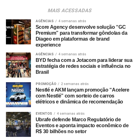
A preferência por experiências presenciais também é
MAIS ACESSADAS
chancelada por pesquisas do setor. Dados do
Incentive
Travel Index
apontam que 80% dos colaboradores
AGÊNCIAS
4 semanas atrás
Score Agency desenvolve solução “GC
consideram viagens de incentivo a forma mais relevante
Premium” para transformar gôndolas da
de reconhecimento profissional — contra 20% que optam
Diageo em plataformas de brand
por bonificações financeiras ou bens materiais. A
experience
pesquisa revela ainda que essas ativações aumentam a
AGÊNCIAS
4 semanas atrás
retenção de lembrança de marca em até 35%, além de
BYD fecha com a Jotacom para liderar sua
estratégia de redes sociais e influência no
96% dos entrevistados relatarem incremento na
Brasil
motivação.
PROMOÇÃO
2 semanas atrás
No âmbito comercial, organizações com programas
Nestlé e AKM lançam promoção “Acelere
estruturados de viagens de incentivo registram até três
com Nestlé” com sorteio de carros
elétricos e dinâmica de recomendação
vezes mais chances de ultrapassar suas metas de
vendas em comparação com concorrentes sem
EVENTOS
4 semanas atrás
programas similares.
Ubrafe defende Marco Regulatório de
Eventos e aponta impacto econômico de
R$ 30 bilhões no setor
A Copa do Mundo do México, Estados Unidos e Canadá
figurou como um dos grandes catalisadores do setor.