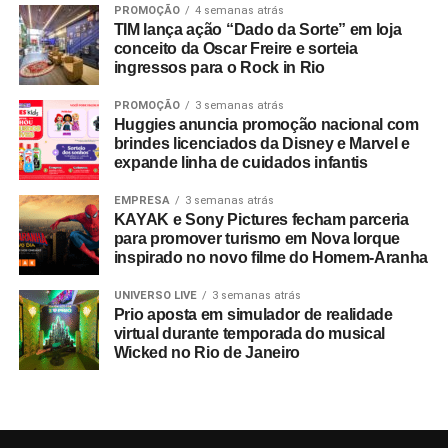
PROMOÇÃO
4 semanas atrás
Segundo números da FIFA, foram comercializados mais
TIM lança ação “Dado da Sorte” em loja
de 607 mil pacotes de hospitalidade durante o torneio
conceito da Oscar Freire e sorteia
ingressos para o Rock in Rio
mundial. Do total de compradores corporativos do
programa oficial, 40% integravam o segmento B2B,
PROMOÇÃO
3 semanas atrás
figurando o Brasil entre os dez principais mercados
Huggies anuncia promoção nacional com
globais consumidores da modalidade.
brindes licenciados da Disney e Marvel e
expande linha de cuidados infantis
A relevância das experiências esportivas de grande porte
EMPRESA
3 semanas atrás
exige planejamento de longo prazo, com marcas já
KAYAK e Sony Pictures fecham parceria
estruturando ações voltadas para a Copa do Mundo de
para promover turismo em Nova Iorque
2030, que terá partidas distribuídas entre Espanha,
inspirado no novo filme do Homem-Aranha
Portugal, Marrocos, Uruguai, Argentina e Paraguai.
UNIVERSO LIVE
3 semanas atrás
Prio aposta em simulador de realidade
Entre as sedes, o governo do Marrocos antecipou
virtual durante temporada do musical
investimentos por meio do programa
Airports 2030
,
Wicked no Rio de Janeiro
focado em expandir a capacidade para 80 milhões de
passageiros ao ano, construindo um aeroporto
internacional em Casablanca e reformando outros sete
terminais nas cidades-sede do país. “A Copa de 2030