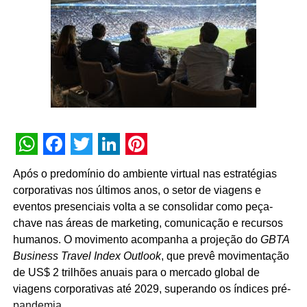
uma nova fase de cooperação e demonstra que o
desenvolvimento do mercado passa, necessariamente,
pela valorização das pessoas que fazem os eventos
acontecerem”, afirma Paulo Ventura, presidente da
UBRAFE.
A iniciativa estabelece uma agenda permanente de
governança e diálogo, que inclui a criação de campanhas
educativas, o compartilhamento de metodologias de
WhatsApp
Facebook
Twitter
LinkedIn
Pinterest
gestão, a definição de diretrizes operacionais unificadas
Após o predomínio do ambiente virtual nas estratégias
para os pavilhões e a atuação conjunta junto a órgãos
corporativas nos últimos anos, o setor de viagens e
públicos e autoridades reguladoras.
eventos presenciais volta a se consolidar como peça-
chave nas áreas de marketing, comunicação e recursos
Para Guto Guedes, presidente da ABRACE, “a assinatura
humanos. O movimento acompanha a projeção do
GBTA
deste acordo representa um avanço importante para as
Business Travel Index Outlook
, que prevê movimentação
empresas de cenografia e montagem de estandes e,
de US$ 2 trilhões anuais para o mercado global de
principalmente, para os profissionais que atuam na
viagens corporativas até 2029, superando os índices pré-
montagem e na desmontagem dos eventos. Acreditamos
pandemia.
que o fortalecimento do setor passa pela valorização das