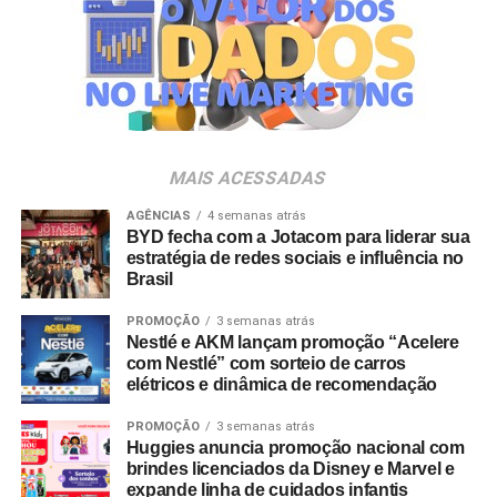
em parceria com a Storymakers e a Cross Networking,
empresas pertencentes ao ecossistema da Holding
Clube. O projeto criativo mantém a assinatura “Brasil na
Veia”, conceito focado na valorização da cultura nacional,
da música e da hospitalidade carioca.
Os convites individuais já estão disponíveis para compra
MAIS ACESSADAS
no canal oficial da Ticketmaster, com lote inicial a partir
de R$ 3.950,00. As demais atualizações e atrações do
AGÊNCIAS
4 semanas atrás
BYD fecha com a Jotacom para liderar sua
evento serão divulgadas nos canais oficiais do camarote
estratégia de redes sociais e influência no
nos próximos meses.
Brasil
PROMOÇÃO
3 semanas atrás
Nestlé e AKM lançam promoção “Acelere
com Nestlé” com sorteio de carros
elétricos e dinâmica de recomendação
PROMOÇÃO
3 semanas atrás
Huggies anuncia promoção nacional com
brindes licenciados da Disney e Marvel e
expande linha de cuidados infantis