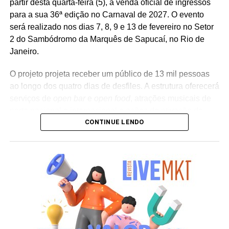
partir desta quarta-feira (5), a venda oficial de ingressos
para a sua 36ª edição no Carnaval de 2027. O evento
será realizado nos dias 7, 8, 9 e 13 de fevereiro no Setor
2 do Sambódromo da Marquês de Sapucaí, no Rio de
Janeiro.
O projeto projeta receber um público de 13 mil pessoas
ao longo dos quatro dias de desfiles. A estrutura oferecerá
serviços de
open bar
e
open food
, atrações musicais de
porte nacional e internacional e ações de ativação de
CONTINUE LENDO
marcas parceiras. “O Camarote Nº1 é um projeto que faz
parte da história do Carnaval carioca. Temos investido
anualmente em mudanças para melhorar, ainda mais,
uma experiência personalizada que nasce do
lifestyle
da
cidade maravilhosa”, destaca Marcio Esher, sócio, diretor
de negócios e marketing da Holding Clube e gestor do
Clube Nº1.
A produção do evento é assinada pela agência Banco_