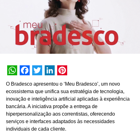
com o atendimento prestado.
O gerente geral da unidade de Xerém do Grupo, Sidnei
Louro, explica que a empresa aplica o método NPS (Net
Promoter Score, na sigla em inglês), uma métrica que
calcula o grau de lealdade do cliente à marca. Com os
resultados obtidos, são feitas reuniões entre os
funcionários para debater os feedbacks recebidos nas
ligações aos consumidores, que variam entre grandes
construtoras e pequenas lojas de material de construção.
WhatsApp
Facebook
Twitter
LinkedIn
Pinterest
“Os clientes são classificados em três grupos, são eles:
O Bradesco apresentou o ‘Meu Bradesco’, um novo
promotores, passivos ou neutros e detratores. Segundo o
ecossistema que unifica sua estratégia de tecnologia,
estudo, os clientes que possuem notas entre 10 e 9, são
inovação e inteligência artificial aplicadas à experiência
considerados promotores, pois há uma possibilidade de
bancária. A iniciativa propõe a entrega de
divulgação da empresa por parte deles, devido ao seu
hiperpersonalização aos correntistas, oferecendo
índice de satisfação. Já os clientes que avaliam com
serviços e interfaces adaptados às necessidades
notas entre 8 e 7, são considerados passivos ou neutros,
individuais de cada cliente.
o que significa que eles estão satisfeitos com os produtos