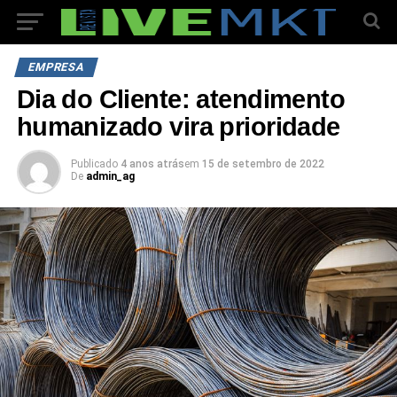
EMPRESA
Dia do Cliente: atendimento
humanizado vira prioridade
Publicado
4 anos atrás
em
15 de setembro de 2022
De
admin_ag