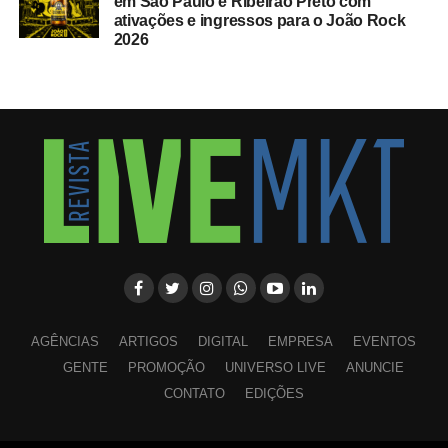
em São Paulo e Ribeirão Preto com
ativações e ingressos para o João Rock
2026
AGÊNCIAS
ARTIGOS
DIGITAL
EMPRESA
EVENTOS
GENTE
PROMOÇÃO
UNIVERSO LIVE
ANUNCIE
CONTATO
EDIÇÕES