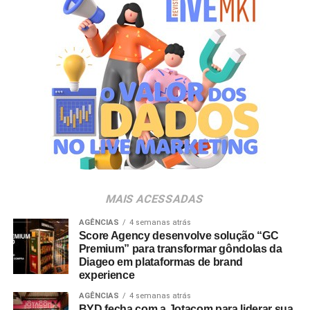
gerações. Com o Copo Surpresa, queremos trazer um
novo momento de interação com a marca, adicionando
um elemento de surpresa que torna cada visita ao Bob’s
ainda mais divertida”, aponta Renata Brigatti Lange,
diretora de marketing do Bob’s.
A campanha possui abrangência nacional e estará
disponível por tempo limitado em todos os restaurantes
da rede até 31 de agosto de 2026, ou enquanto durarem
os estoques nas unidades.
MAIS ACESSADAS
AGÊNCIAS
4 semanas atrás
Score Agency desenvolve solução “GC
Premium” para transformar gôndolas da
Diageo em plataformas de brand
experience
AGÊNCIAS
4 semanas atrás
BYD fecha com a Jotacom para liderar sua