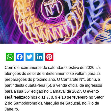
pela Santa Transmedia.
Como ser Gigante doando cestas básicas
Em um ano em que o desenvolvimento infantil está sendo
tão afetado pela pandemia e o distanciamento social,
Danoninho incentiva crianças, através de seus desenhos,
a terem atitudes grandiosas. Como parte da campanha, a
marca convida os pequenos para desenharem atitudes
gigantes e os pais a postarem em suas redes sociais
marcando @danoninhobrasil. Para cada post, limitado a
WhatsApp
Facebook
Twitter
LinkedIn
Pinterest
um por perfil, Danoninho doará uma cesta básica em
Com o encerramento do calendário festivo de 2026, as
parceria com a CUFA, para famílias em favelas de cinco
atenções do setor de entretenimento se voltam para as
capitais brasileiras (São Paulo, Rio de Janeiro, Salvador,
preparações do próximo ano. O Camarote Nº1 abriu, a
Porto Alegre e Curitiba).
partir desta quarta-feira (5), a venda oficial de ingressos
para a sua 36ª edição no Carnaval de 2027. O evento
“Com Danoninho queremos reforçar a mensagem de que
será realizado nos dias 7, 8, 9 e 13 de fevereiro no Setor
crescer também é sobre ter atitudes gigantes, e através
2 do Sambódromo da Marquês de Sapucaí, no Rio de
de ações como esta vamos formar uma rede de pais e
Janeiro.
crianças que nos ajudem a construir uma sociedade