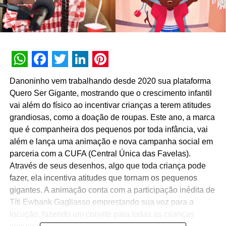
WhatsApp
Facebook
Twitter
LinkedIn
Pinterest
Danoninho vem trabalhando desde 2020 sua plataforma
Quero Ser Gigante, mostrando que o crescimento infantil
vai além do físico ao incentivar crianças a terem atitudes
grandiosas, como a doação de roupas. Este ano, a marca
que é companheira dos pequenos por toda infância, vai
além e lança uma animação e nova campanha social em
parceria com a CUFA (Central Única das Favelas).
Através de seus desenhos, algo que toda criança pode
fazer, ela incentiva atitudes que tornam os pequenos
gigantes. A animação conta com a participação inédita de
Títi Ewbank Gagliasso emprestando sua voz para a
locução, fazendo um convite para todas as crianças