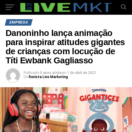
EMPRESA
Danoninho lança animação
para inspirar atitudes gigantes
de crianças com locução de
Títi Ewbank Gagliasso
Publicado
5 anos atrás
em
1 de abril de 2021
De
Revista Live Marketing