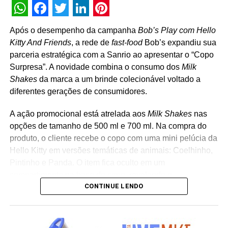
WhatsApp
Facebook
Twitter
LinkedIn
Pinterest
Após o desempenho da campanha
Bob’s Play com Hello
Kitty And Friends
, a rede de
fast-food
Bob’s expandiu sua
parceria estratégica com a Sanrio ao apresentar o “Copo
Surpresa”. A novidade combina o consumo dos
Milk
Shakes
da marca a um brinde colecionável voltado a
diferentes gerações de consumidores.
A ação promocional está atrelada aos
Milk Shakes
nas
opções de tamanho de 500 ml e 700 ml. Na compra do
produto, o cliente recebe o copo com uma mini pelúcia da
Hello Kitty em versões temáticas de animais: Coelhinho,
Pintinho e Panda. O item fica oculto em um
compartimento na base do copo, revelando o
CONTINUE LENDO
personagem surpresa apenas no momento da abertura
da embalagem. “A receptividade do público à campanha
mostrou a força que Hello Kitty and Friends têm na
criação de experiências afetivas para diferentes