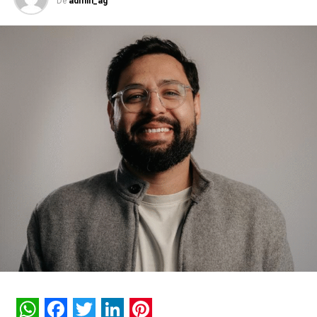
De
admin_ag
nas lojas virtuais há anos, quando ainda eram novidades
em fase de testes.
Ou seja, é importante para qualquer empresa ficar de
olho nas possibilidades que a IA oferece agora e deve
oferecer em breve para os negócios. Alguns exemplos
valem ser destacados:
Monitoramento de comportamento
No marketing digital, já existem maneiras de acompanhar
o comportamento dos usuários no site da sua marca.
Quanto tempo os visitantes passam em determinadas
páginas, quais produtos têm mais cliques, taxas de
abandono do carrinho de compras, entre outras métricas
importantes.
Atualmente, a coleta desses dados é automatizada, mas
a análise deles não é. A inteligência artificial pode agilizar