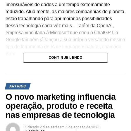
imensuráveis de dados a um tempo extremamente
reduzido. Atualmente, as maiores companhias do planeta
estão trabalhando para aprimorar as possibilidades
dessa tecnologia cada vez mais — além da OpenAI,
empresa vinculada à Microsoft que criou o ChatGPT, o
Google também já lançou a sua própria versão do mesmo
tipo de ferramenta de IA de linguagem natural, chamado
Bard.
CONTINUE LENDO
Neste contexto, empreendedores dos mais diversos
setores buscam entender de que maneira essa tecnologia
pode ajudar nos negócios e com o setor de e-commerce
ARTIGOS
não é diferente.
O novo marketing influencia
O primeiro ponto é lembrar que este mercado é altamente
operação, produto e receita
adepto às novas tecnologias, inclusive à própria
nas empresas de tecnologia
inteligência artificial. Os chatbots de atendimento mais
simples, agora presentes em inúmeros negócios e
Publicado
2 dias atrás
em
6 de agosto de 2026
ativados até mesmo no WhatsApp, foram implementados