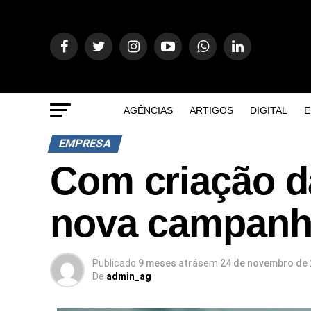
AGÊNCIAS
ARTIGOS
DIGITAL
E
EMPRESA
Com criação d
nova campan
Publicado
9 meses atrás
em
24 de novembro de
De
admin_ag