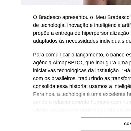
O Bradesco apresentou o ‘Meu Bradesco’,
de tecnologia, inovação e inteligência artif
propõe a entrega de hiperpersonalização a
adaptados às necessidades individuais de
Para comunicar o lançamento, o banco e
agência AlmapBBDO, que inaugura uma p
iniciativas tecnológicas da instituição. “
com os brasileiros, traduzindo as transf
consolida essa história: usamos a intelig
Para nós, a tecnologia é uma excelente h
sendo o relacionamento humano com huma
cliente, exatamente onde e quando ele pre
proximidade”, destaca Renato Camargo,
CO