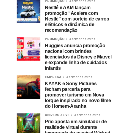
PROMOÇÃO
3 semanas atrás
Nestlé e AKM lançam
promoção “Acelere com
Nestlé” com sorteio de carros
elétricos e dinâmica de
recomendação
PROMOÇÃO
3 semanas atrás
Huggies anuncia promoção
nacional com brindes
licenciados da Disney e Marvel
e expande linha de cuidados
infantis
EMPRESA
3 semanas atrás
KAYAK e Sony Pictures
fecham parceria para
promover turismo em Nova
Iorque inspirado no novo filme
do Homem-Aranha
UNIVERSO LIVE
3 semanas atrás
Prio aposta em simulador de
realidade virtual durante
temporada do musical Wicked