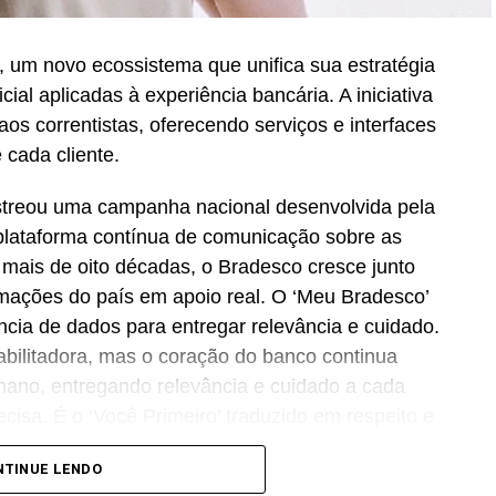
 um novo ecossistema que unifica sua estratégia
icial aplicadas à experiência bancária. A iniciativa
os correntistas, oferecendo serviços e interfaces
 cada cliente.
streou uma campanha nacional desenvolvida pela
lataforma contínua de comunicação sobre as
Há mais de oito décadas, o Bradesco cresce junto
ormações do país em apoio real. O ‘Meu Bradesco’
ência de dados para entregar relevância e cuidado.
abilitadora, mas o coração do banco continua
no, entregando relevância e cuidado a cada
cisa. É o ‘Você Primeiro’ traduzido em respeito e
CMO
do Bradesco.
NTINUE LENDO