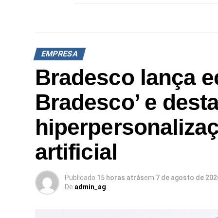
EMPRESA
Bradesco lança e
Bradesco’ e dest
hiperpersonalizaç
artificial
Publicado
15 horas atrás
em
7 de agosto de 202
De
admin_ag