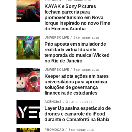
KAYAK e Sony Pictures
fecham parceria para
promover turismo em Nova
Iorque inspirado no novo filme
do Homem-Aranha
UNIVERSO LIVE
3 semanas atrás
Prio aposta em simulador de
realidade virtual durante
temporada do musical Wicked
no Rio de Janeiro
UNIVERSO LIVE
3 semanas atrás
Keeper adota ações em bares
universitários para aproximar
soluções de governança
financeira de estudantes
AGÊNCIAS
3 semanas atrás
Layer Up assina espetáculo de
drones e camarote do iFood
durante o Camaforró na Bahia
PROMOÇÃO
3 semanas atrás