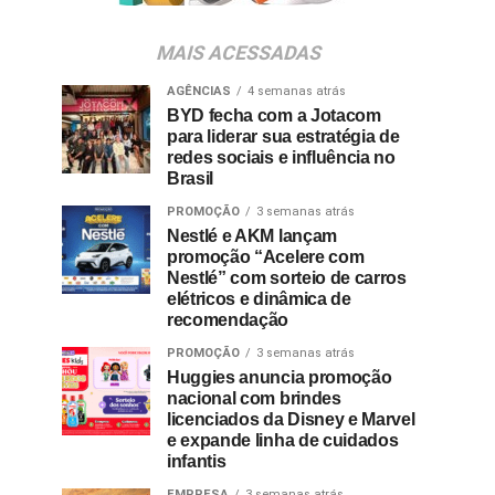
MAIS ACESSADAS
AGÊNCIAS
4 semanas atrás
BYD fecha com a Jotacom
para liderar sua estratégia de
redes sociais e influência no
Brasil
PROMOÇÃO
3 semanas atrás
Nestlé e AKM lançam
promoção “Acelere com
Nestlé” com sorteio de carros
elétricos e dinâmica de
recomendação
PROMOÇÃO
3 semanas atrás
Huggies anuncia promoção
nacional com brindes
licenciados da Disney e Marvel
e expande linha de cuidados
infantis
EMPRESA
3 semanas atrás