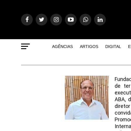
AGÊNCIAS
ARTIGOS
DIGITAL
E
Fundad
de te
execut
ABA, d
diret
convid
Promo
Intern