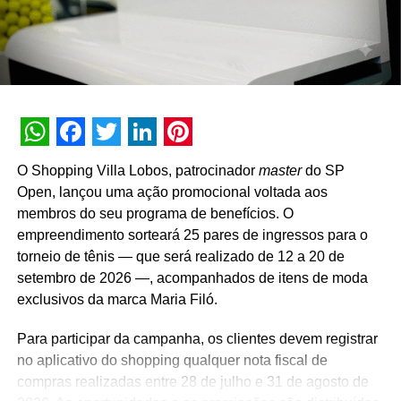
A promoção abrange todas as linhas de produtos da
marca em todo o território nacional. Para concorrer aos
prêmios, os consumidores devem cadastrar os
comprovantes fiscais pelo site oficial ou via WhatsApp.
São mais de mil contemplações instantâneas diretas
reveladas no momento do cadastro do produto, além da
distribuição de R$ 10 mil toda semana e o sorteio final de
WhatsApp
Facebook
Twitter
LinkedIn
Pinterest
três automóveis elétricos. “Queríamos que a promoção
O Shopping Villa Lobos, patrocinador
master
do SP
fosse muito mais do que um incentivo de compra. Ela
Open, lançou uma ação promocional voltada aos
precisava reforçar os atributos da marca, gerar conversa e
membros do seu programa de benefícios. O
manter o Café Evolutto presente na rotina das pessoas. A
empreendimento sorteará 25 pares de ingressos para o
combinação entre mecânica simples, premiações
torneio de tênis — que será realizado de 12 a 20 de
atrativas, comunicação integrada e a chegada do Edu
setembro de 2026 —, acompanhados de itens de moda
Guedes nos permite manter a marca presente na rotina
exclusivos da marca Maria Filó.
do consumidor durante todo o período da campanha”,
conclui Hugo Furlan, coordenador de marketing da
Para participar da campanha, os clientes devem registrar
Cooxupé.
no aplicativo do shopping qualquer nota fiscal de
compras realizadas entre 28 de julho e 31 de agosto de