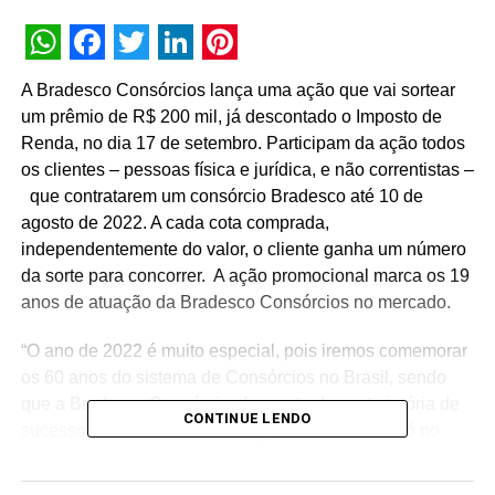
WhatsApp
Facebook
Twitter
LinkedIn
Pinterest
A Bradesco Consórcios lança uma ação que vai sortear
um prêmio de R$ 200 mil, já descontado o Imposto de
Renda, no dia 17 de setembro. Participam da ação todos
os clientes – pessoas física e jurídica, e não correntistas –
que contratarem um consórcio Bradesco até 10 de
agosto de 2022. A cada cota comprada,
independentemente do valor, o cliente ganha um número
da sorte para concorrer. A ação promocional marca os 19
anos de atuação da Bradesco Consórcios no mercado.
“O ano de 2022 é muito especial, pois iremos comemorar
os 60 anos do sistema de Consórcios no Brasil, sendo
que a Bradesco Consórcios faz parte dessa trajetória de
CONTINUE LENDO
sucesso, com 19 anos de atuação no mercado. Só no
primeiro trimestre deste ano realizamos mais de 53 mil
contemplações. São aproximadamente 500 carros pagos