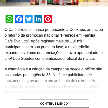
NÃO PERCA
Bmg leva dez torcedores com acompanhante
para conhecerem de perto os jogadores e o CT
do Vasco
WhatsApp
Facebook
Twitter
LinkedIn
Pinterest
O Café Evolutto, marca pertencente à Cooxupé, anunciou
o retorno da promoção nacional “Prêmios em Família
Café Evolutto”. Após registrar mais de 110 mil
participantes em sua primeira fase, a nova edição
expande o volume de premiações e traz o apresentador e
chef
Edu Guedes como embaixador oficial da marca.
A estratégia e a criação da campanha
online
e
offline
são
assinadas pela agência 35. No filme publicitário de
lançamento, gravado em um ambiente de cozinha, Edu
Guedes apresenta uma receita exclusiva com a bebida
para introduzir o conceito do produto e a dinâmica dos
prêmios aos consumidores. “Quando uma marca cresce
CONTINUE LENDO
de forma consistente, a comunicação também precisa