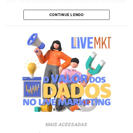
2026. As oportunidades e as premiações são distribuídas
conforme a categoria do participante no programa de
CONTINUE LENDO
relacionamento.
A apuração dos contemplados será realizada no dia 10
de setembro de 2026. Após a divulgação do resultado
oficial, os vencedores terão até o dia 16 de setembro para
realizar a retirada presencial dos ingressos e brindes no
espaço Villa Atende, localizado no piso G1 do shopping.
“O SP Open é um torneio muito relevante para a cidade e
para essa região. Como estamos no evento de forma tão
profunda, nada mais justo do que proporcionar essa
experiência para alguns dos nossos clientes fiéis”,
destaca Aline Ivanov, gerente de marketing do Shopping
Villa Lobos.
Para ingressar no programa e participar do sorteio, os
consumidores devem baixar o aplicativo oficial do
MAIS ACESSADAS
Shopping Villa Lobos, efetuar o cadastro e enviar