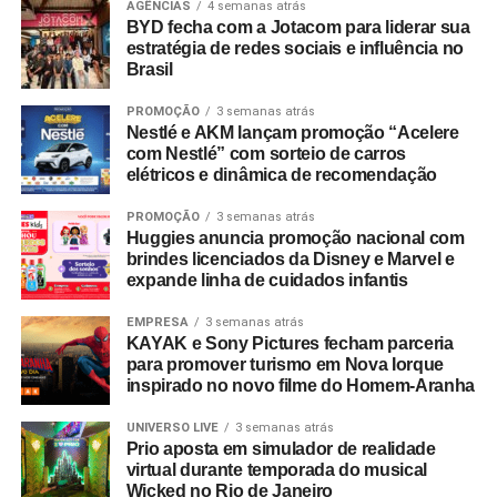
comprovantes fiscais de qualquer valor. O regulamento
AGÊNCIAS
4 semanas atrás
BYD fecha com a Jotacom para liderar sua
completo está disponível no site do empreendimento.
estratégia de redes sociais e influência no
Brasil
PROMOÇÃO
3 semanas atrás
Nestlé e AKM lançam promoção “Acelere
com Nestlé” com sorteio de carros
elétricos e dinâmica de recomendação
PROMOÇÃO
3 semanas atrás
Huggies anuncia promoção nacional com
brindes licenciados da Disney e Marvel e
expande linha de cuidados infantis
EMPRESA
3 semanas atrás
KAYAK e Sony Pictures fecham parceria
para promover turismo em Nova Iorque
inspirado no novo filme do Homem-Aranha
UNIVERSO LIVE
3 semanas atrás
Prio aposta em simulador de realidade
virtual durante temporada do musical
Wicked no Rio de Janeiro