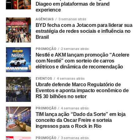
Diageo em plataformas de brand
A CASA&VIDEO adotou o mote “Presentes e ofertas para
calma é uma coisa… mas ficar sem Vivo Fibra, isso nem
experience
todos os tipos de pai”, focando no perfil multifacetado do
na novela”, conectando a narrativa da ficção com a oferta
AGÊNCIAS
3 semanas atrás
consumidor moderno e destacando seu sortimento de
de serviços de banda larga da operadora.
BYD fecha com a Jotacom para liderar sua
utilidades, tecnologia e itens para o lar. Já a Le biscuit
estratégia de redes sociais e influência no
apresentou a assinatura “Tudo pro seu pai que faz parte
Brasil
de tudo”, enfatizando a participação dos pais na rotina
PROMOÇÃO
2 semanas atrás
doméstica com produtos voltados à praticidade.
Nestlé e AKM lançam promoção “Acelere
com Nestlé” com sorteio de carros
“O Dia dos Pais é uma data importante para o varejo
elétricos e dinâmica de recomendação
porque desperta um consumo movido pelo afeto e pela
identificação. Nossa prioridade foi criar campanhas que
EVENTOS
4 semanas atrás
Ubrafe defende Marco Regulatório de
tornassem essa jornada de compra mais simples e
Eventos e aponta impacto econômico de
inspiradora”, explica Laura Autran, Gerente Geral de
R$ 30 bilhões no setor
Marketing
da CVLB. Marcelo Conduru,
CEO
da agência
PROMOÇÃO
4 semanas atrás
Next, complementa ressaltando que as ações respeitam a
TIM lança ação “Dado da Sorte” em loja
identidade visual e o público de cada uma das bandeiras
conceito da Oscar Freire e sorteia
no ponto de venda e nos meios digitais.
ingressos para o Rock in Rio
PROMOÇÃO
3 semanas atrás