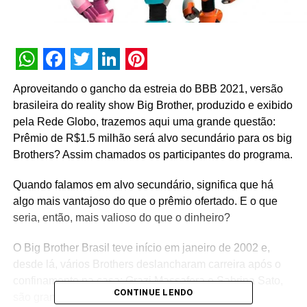
WhatsApp
Facebook
Twitter
LinkedIn
Pinterest
Aproveitando o gancho da estreia do BBB 2021, versão
brasileira do reality show Big Brother, produzido e exibido
pela Rede Globo, trazemos aqui uma grande questão:
Prêmio de R$1.5 milhão será alvo secundário para os big
Brothers? Assim chamados os participantes do programa.
Quando falamos em alvo secundário, significa que há
algo mais vantajoso do que o prêmio ofertado. E o que
seria, então, mais valioso do que o dinheiro?
O Big Brother Brasil teve início em janeiro de 2002 e,
desde lá, vários Brothers deslancharam carreira após o
confinamento na casa: Grazi Massafera e Sabrina Sato,
CONTINUE LENDO
são grandes exemplos.