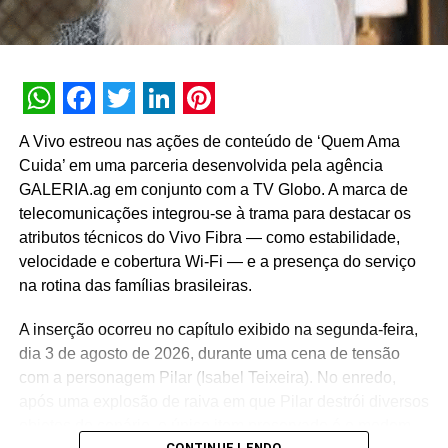
rotina, aprendizados em família e companheirismo.
edição com certeza trará novidades para o marketing
digital!
Matéria publicada no portal de notícias AdNews. Se
quiser mais informações sobre o mundo da publicidade e
WhatsApp
Facebook
Twitter
LinkedIn
Pinterest
do marketing acesse:
https://adnews.com.br/
A Vivo estreou nas ações de conteúdo de ‘Quem Ama
Cuida’ em uma parceria desenvolvida pela agência
TÓPICOS RELACIONADOS:
GALERIA.ag em conjunto com a TV Globo. A marca de
telecomunicações integrou-se à trama para destacar os
A SEGUIR
Amil lança campanha de incentivo à vacinação
atributos técnicos do Vivo Fibra — como estabilidade,
velocidade e cobertura Wi-Fi — e a presença do serviço
NÃO PERCA
na rotina das famílias brasileiras.
E21 lança campanha com 21 previsões para a
comunicação em 2021
Urban convida Gustavo Borges e aborda longevidade
A inserção ocorreu no capítulo exibido na segunda-feira,
em nova coleção
dia 3 de agosto de 2026, durante uma cena de tensão
A Urban, marca pertencente ao grupo Aramis Inc., lançou
com a personagem Pilar (Isabel Teixeira). No enredo,
sua campanha com a pergunta “Como se constrói uma
após uma explosão de raiva em que Pilar destrói diversos
história de longevidade?”. Para ilustrar o conceito, a
objetos do cenário, o único item preservado é o modem
CONTINUE LENDO