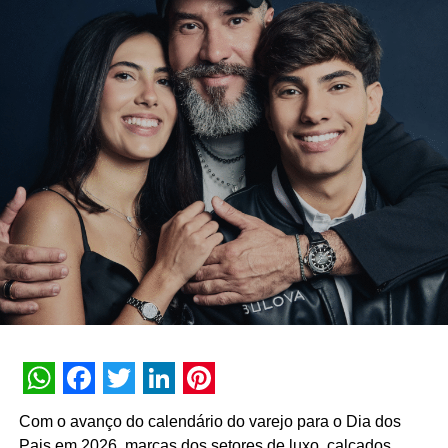
NÃO PERCA
CRS Brands lança campanha de Cereser para o
Dia das Mães
WhatsApp
Facebook
Twitter
LinkedIn
Pinterest
Com o avanço do calendário do varejo para o Dia dos
Pais em 2026, marcas dos setores de luxo, calçados,