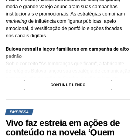
moda e grande varejo anunciaram suas campanhas
institucionais e promocionais. As estratégias combinam
marketing
de influência com figuras públicas, apelo
emocional, diversificação de portfólio e ações focadas
nos canais digitais.
Bulova ressalta laços familiares em campanha de alto
padrão
Sob o conceito “As lembranças que ficam”, a fabricante
de relógios Bulova lançou sua estratégia de comunicação
com produção da agência Samba. A ação coloca em
CONTINUE LENDO
evidência a ideia do relógio como um item transmitido
entre gerações e símbolo de legado familiar.
A campanha traz como protagonistas o ator e empresário
EMPRESA
Rafael Zulu ao lado da filha, Luiza Zulu, além de Israel
Vasconcelos,
CEO
da SWG Brasil (distribuidora da marca
Vivo faz estreia em ações de
no país), acompanhado de seus filhos João Pedro e
conteúdo na novela ‘Quem
Maria Clara. O plano de mídia contempla veiculação em