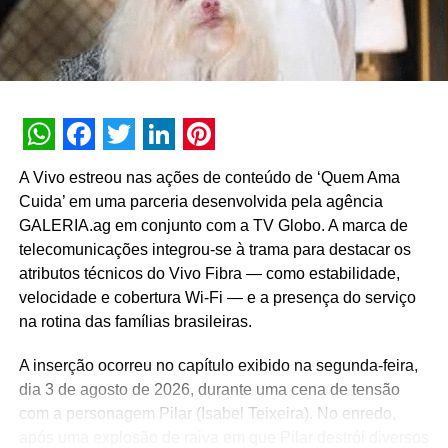
aproximar o público da marca por meio de relatos sobre
rotina, aprendizados em família e companheirismo.
WhatsApp
Facebook
Twitter
LinkedIn
Pinterest
A Vivo estreou nas ações de conteúdo de ‘Quem Ama
Cuida’ em uma parceria desenvolvida pela agência
GALERIA.ag em conjunto com a TV Globo. A marca de
telecomunicações integrou-se à trama para destacar os
atributos técnicos do Vivo Fibra — como estabilidade,
velocidade e cobertura Wi-Fi — e a presença do serviço
na rotina das famílias brasileiras.
Urban convida Gustavo Borges e aborda longevidade
A inserção ocorreu no capítulo exibido na segunda-feira,
em nova coleção
dia 3 de agosto de 2026, durante uma cena de tensão
A Urban, marca pertencente ao grupo Aramis Inc., lançou
com a personagem Pilar (Isabel Teixeira). No enredo,
sua campanha com a pergunta “Como se constrói uma
após uma explosão de raiva em que Pilar destrói diversos