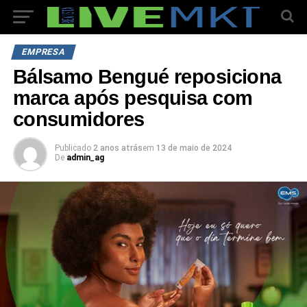
EMPRESA
Bálsamo Bengué reposiciona
marca após pesquisa com
consumidores
Publicado
2 anos atrás
em
13 de maio de 2024
De
admin_ag