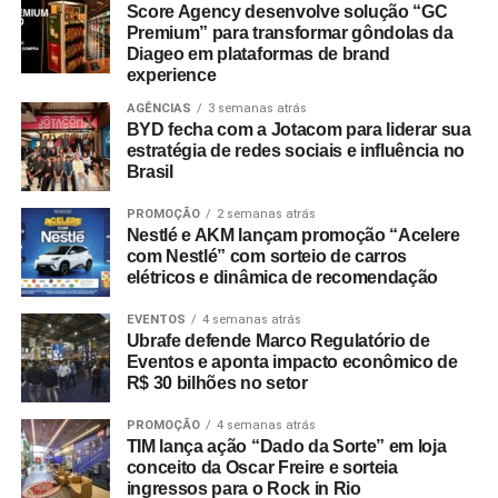
a premissa de que não existe um modelo único de pai.
Score Agency desenvolve solução “GC
Premium” para transformar gôndolas da
A peça publicitária encerra-se com o conceito: “Perder a
Diageo em plataformas de brand
A CASA&VIDEO adotou o mote “Presentes e ofertas para
calma é uma coisa… mas ficar sem Vivo Fibra, isso nem
experience
todos os tipos de pai”, focando no perfil multifacetado do
na novela”, conectando a narrativa da ficção com a oferta
AGÊNCIAS
3 semanas atrás
consumidor moderno e destacando seu sortimento de
de serviços de banda larga da operadora.
BYD fecha com a Jotacom para liderar sua
utilidades, tecnologia e itens para o lar. Já a Le biscuit
estratégia de redes sociais e influência no
apresentou a assinatura “Tudo pro seu pai que faz parte
Brasil
de tudo”, enfatizando a participação dos pais na rotina
PROMOÇÃO
2 semanas atrás
doméstica com produtos voltados à praticidade.
Nestlé e AKM lançam promoção “Acelere
com Nestlé” com sorteio de carros
“O Dia dos Pais é uma data importante para o varejo
elétricos e dinâmica de recomendação
porque desperta um consumo movido pelo afeto e pela
identificação. Nossa prioridade foi criar campanhas que
EVENTOS
4 semanas atrás
Ubrafe defende Marco Regulatório de
tornassem essa jornada de compra mais simples e
Eventos e aponta impacto econômico de
inspiradora”, explica Laura Autran, Gerente Geral de
R$ 30 bilhões no setor
Marketing
da CVLB. Marcelo Conduru,
CEO
da agência
PROMOÇÃO
4 semanas atrás
Next, complementa ressaltando que as ações respeitam a
TIM lança ação “Dado da Sorte” em loja
identidade visual e o público de cada uma das bandeiras
conceito da Oscar Freire e sorteia
no ponto de venda e nos meios digitais.
ingressos para o Rock in Rio