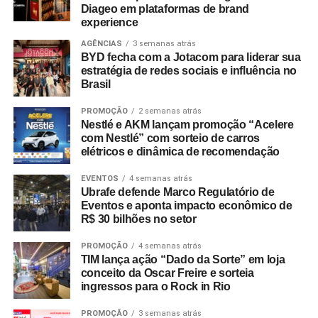
Diageo em plataformas de brand
experience
AGÊNCIAS
3 semanas atrás
BYD fecha com a Jotacom para liderar sua
estratégia de redes sociais e influência no
Brasil
PROMOÇÃO
2 semanas atrás
Nestlé e AKM lançam promoção “Acelere
com Nestlé” com sorteio de carros
elétricos e dinâmica de recomendação
EVENTOS
4 semanas atrás
Ubrafe defende Marco Regulatório de
Eventos e aponta impacto econômico de
R$ 30 bilhões no setor
PROMOÇÃO
4 semanas atrás
TIM lança ação “Dado da Sorte” em loja
conceito da Oscar Freire e sorteia
ingressos para o Rock in Rio
PROMOÇÃO
3 semanas atrás