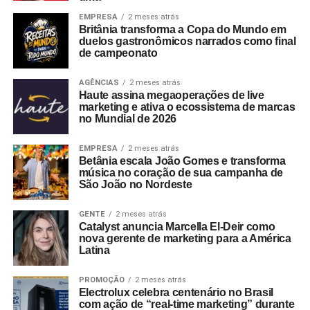
EMPRESA
2 meses atrás
Britânia transforma a Copa do Mundo em
duelos gastronômicos narrados como final
de campeonato
AGÊNCIAS
2 meses atrás
Haute assina megaoperações de live
marketing e ativa o ecossistema de marcas
no Mundial de 2026
EMPRESA
2 meses atrás
Betânia escala João Gomes e transforma
música no coração de sua campanha de
São João no Nordeste
GENTE
2 meses atrás
Catalyst anuncia Marcella El-Deir como
nova gerente de marketing para a América
Latina
PROMOÇÃO
2 meses atrás
Electrolux celebra centenário no Brasil
com ação de “real-time marketing” durante