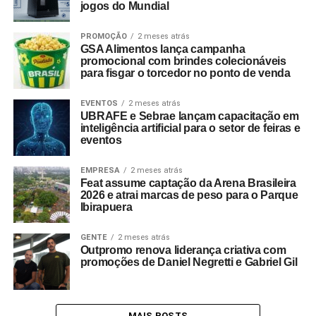
jogos do Mundial
PROMOÇÃO
2 meses atrás
GSA Alimentos lança campanha
promocional com brindes colecionáveis
para fisgar o torcedor no ponto de venda
EVENTOS
2 meses atrás
UBRAFE e Sebrae lançam capacitação em
inteligência artificial para o setor de feiras e
eventos
EMPRESA
2 meses atrás
Feat assume captação da Arena Brasileira
2026 e atrai marcas de peso para o Parque
Ibirapuera
GENTE
2 meses atrás
Outpromo renova liderança criativa com
promoções de Daniel Negretti e Gabriel Gil
MAIS POSTS