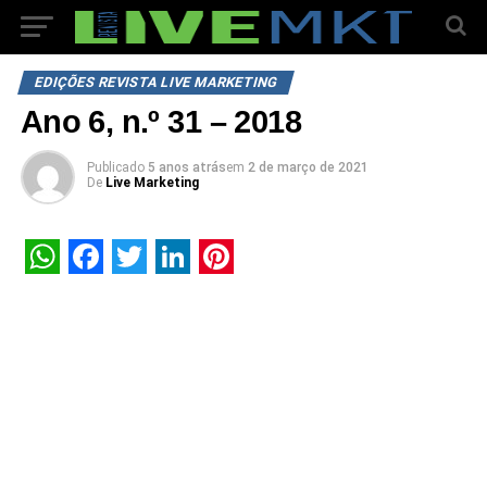
EDIÇÕES REVISTA LIVE MARKETING
Ano 6, n.º 31 – 2018
Publicado
5 anos atrás
em
2 de março de 2021
De
Live Marketing
WhatsApp
Facebook
Twitter
LinkedIn
Pinterest