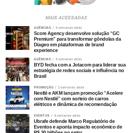
A SEGUIR
Ano 7, n.º 32 – 2019
NÃO PERCA
MAIS ACESSADAS
Ano 6, n.º 30 – 2018
AGÊNCIAS
4 semanas atrás
Score Agency desenvolve solução “GC
Premium” para transformar gôndolas da
Diageo em plataformas de brand
experience
AGÊNCIAS
4 semanas atrás
BYD fecha com a Jotacom para liderar sua
estratégia de redes sociais e influência no
Brasil
PROMOÇÃO
2 semanas atrás
Nestlé e AKM lançam promoção “Acelere
com Nestlé” com sorteio de carros
elétricos e dinâmica de recomendação
EVENTOS
4 semanas atrás
Ubrafe defende Marco Regulatório de
Eventos e aponta impacto econômico de
R$ 30 bilhões no setor