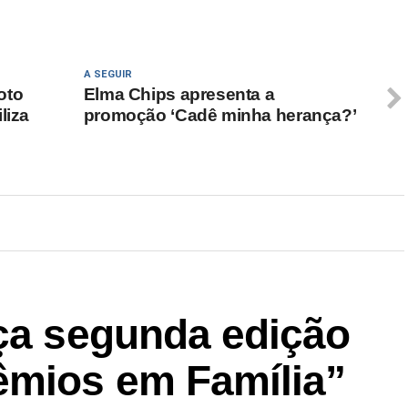
A SEGUIR
oto
Elma Chips apresenta a
liza
promoção ‘Cadê minha herança?’
nça segunda edição
êmios em Família”