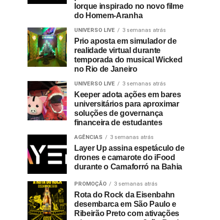
Iorque inspirado no novo filme
do Homem-Aranha
UNIVERSO LIVE
3 semanas atrás
Prio aposta em simulador de
realidade virtual durante
temporada do musical Wicked
no Rio de Janeiro
UNIVERSO LIVE
3 semanas atrás
Keeper adota ações em bares
universitários para aproximar
soluções de governança
financeira de estudantes
AGÊNCIAS
3 semanas atrás
Layer Up assina espetáculo de
drones e camarote do iFood
durante o Camaforró na Bahia
PROMOÇÃO
3 semanas atrás
Rota do Rock da Eisenbahn
desembarca em São Paulo e
Ribeirão Preto com ativações