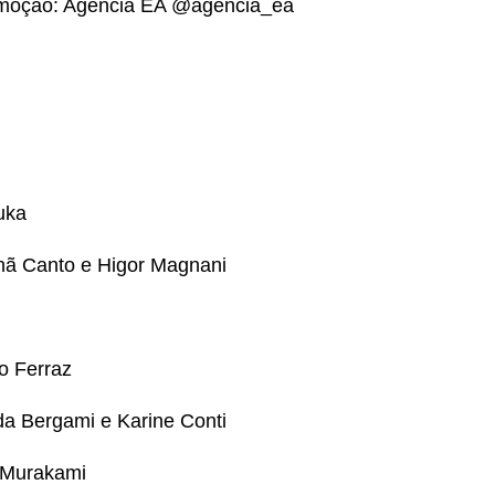
omoção: Agência EA @agencia_ea
uka
inã Canto e Higor Magnani
o Ferraz
da Bergami e Karine Conti
a Murakami