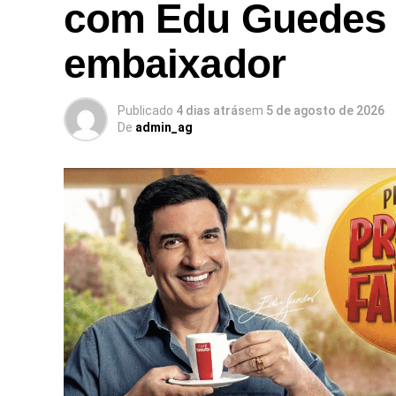
com Edu Guedes
embaixador
Publicado
4 dias atrás
em
5 de agosto de 2026
De
admin_ag