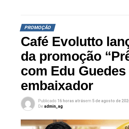
PROMOÇÃO
Café Evolutto la
da promoção “Pr
com Edu Guedes
embaixador
Publicado
16 horas atrás
em
5 de agosto de 202
De
admin_ag