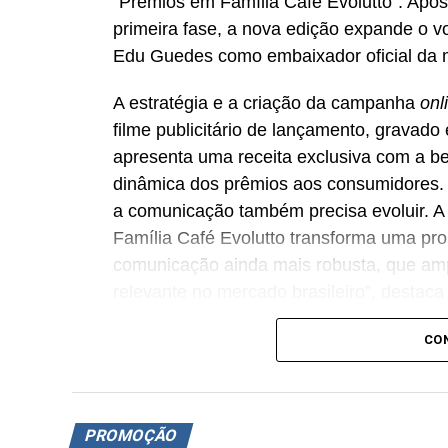
“Prêmios em Família Café Evolutto”. Após 
primeira fase, a nova edição expande o 
Edu Guedes como embaixador oficial da 
A estratégia e a criação da campanha
onl
filme publicitário de lançamento, grava
apresenta uma receita exclusiva com a beb
dinâmica dos prêmios aos consumidores.
a comunicação também precisa evoluir. 
Família Café Evolutto transforma uma p
comunicação ainda mais robusta, que amp
relevante no mercado brasileiro”, destac
A iniciativa integra o plano de expansão 
CO
distribuição e a fatia de mercado em praç
vendas nas regiões Sudeste e Sul do paí
cadeia, estimulando o fluxo de consumido
PROMOÇÃO
criando oportunidades para atrair novos 