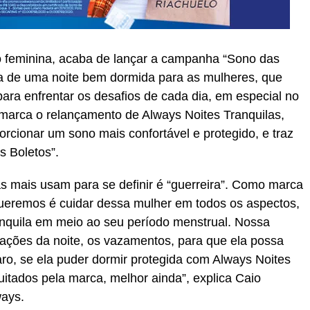
 feminina, acaba de lançar a campanha “Sono das
cia de uma noite bem dormida para as mulheres, que
ra enfrentar os desafios de cada dia, em especial no
marca o relançamento de Always Noites Tranquilas,
rcionar um sono mais confortável e protegido, e traz
 Boletos”.
as mais usam para se definir é “guerreira”. Como marca
queremos é cuidar dessa mulher em todos os aspectos,
anquila em meio ao seu período menstrual. Nossa
ações da noite, os vazamentos, para que ela possa
laro, se ela puder dormir protegida com Always Noites
quitados pela marca, melhor ainda”, explica Caio
ways.