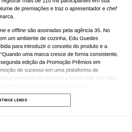
registrar mais de 110 mil participantes em sua
volume de premiações e traz o apresentador e
chef
marca.
ine
e
offline
são assinadas pela agência 35. No
do em um ambiente de cozinha, Edu Guedes
ida para introduzir o conceito do produto e a
 “Quando uma marca cresce de forma consistente,
A segunda edição da Promoção Prêmios em
romoção de sucesso em uma plataforma de
lia a presença da marca e a torna cada vez mais
a Astério Segundo,
CEO
da agência 35.
comercial do Café Evolutto, que busca ampliar a
NTINUE LENDO
as estratégicas, com foco no fortalecimento das
s. “Essa é uma promoção que fortalece toda a
res no varejo, apoiando nossos distribuidores e
consumidores. Nosso objetivo é transformar a