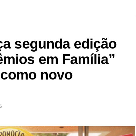
nça segunda edição
êmios em Família”
 como novo
6