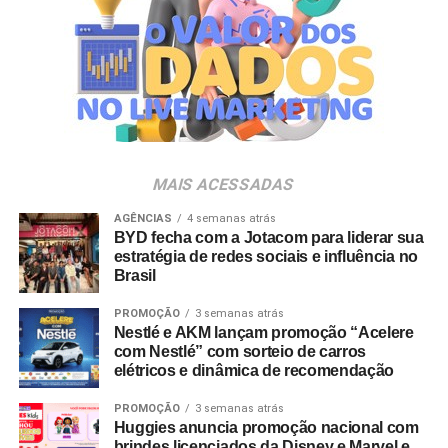
complementares, além de já terem trabalhado juntos e
conhecerem profundamente o DNA da Cheil – sabendo
muito bem navegar pelas diversas disciplinas e
plataformas que oferecemos para nossos clientes.
Acreditamos que essa liderança compartilhada trará uma
série de benefícios para os processos, além de
resultados ainda mais efetivos para nossos projetos e
clientes”, destaca Tatiana Pacheco,
COO
da Cheil Brasil.
MAIS ACESSADAS
A movimentação busca fortalecer a entrega criativa
AGÊNCIAS
4 semanas atrás
integrada às demais áreas de especialidade da agência.
BYD fecha com a Jotacom para liderar sua
estratégia de redes sociais e influência no
Além dos serviços tradicionais de planejamento, criação
Brasil
e mídia, a Cheil opera com núcleos dedicados de
CRM
,
retail
, eventos,
live commerce
, produção de conteúdo,
PROMOÇÃO
3 semanas atrás
social
e um estúdio proprietário voltado a soluções de
Nestlé e AKM lançam promoção “Acelere
com Nestlé” com sorteio de carros
inteligência artificial.
elétricos e dinâmica de recomendação
PROMOÇÃO
3 semanas atrás
Huggies anuncia promoção nacional com
brindes licenciados da Disney e Marvel e