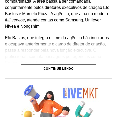
compartilhada. A área passa a ser comandada
conjuntamente pelos diretores executivos de criação Eto
Bastos e Marcelo Fiuza. A agência, que atua no modelo
full service
, atende contas como Samsung, Unilever,
Nivea e Nongshim.
Eto Bastos, que integra o time da agência há cinco anos
e ocupava anteriormente o cargo de diretor de criação,
passa a responder pela nova função executiva. O
profissional acumula passagens por agências como
Propeg, Sunset, Rapp e MRM.
CONTINUE LENDO
Já Marcelo Fiuza retorna à Cheil Brasil para assumir o
posto de co-líder criativo, após ter integrado a equipe da
casa entre 2023 e 2025. Em sua trajetória corporativa,
Fiuza reúne experiência em operações publicitárias como
Mutato, Publicis Brasil, DPZ e Neogama/BBH.
“Eto e Marcelo têm expertises distintas e