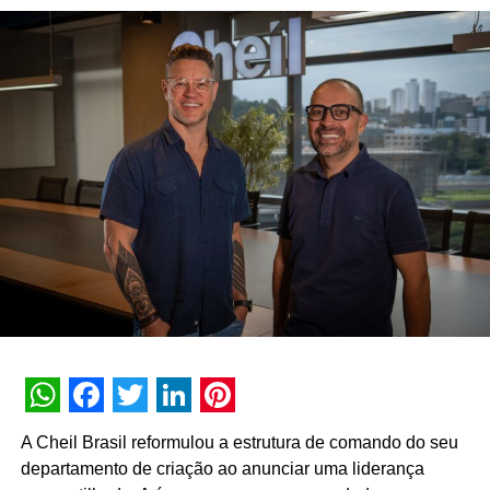
campanhas 360°, performance comercial e estratégias
baseadas em dados.
Com a contratação, o grupo fortalece sua estrutura
executiva para sustentar o aumento da capacidade
produtiva e a consolidação do portfólio de bebidas no
mercado nacional.
WhatsApp
Facebook
Twitter
LinkedIn
Pinterest
A Cheil Brasil reformulou a estrutura de comando do seu
departamento de criação ao anunciar uma liderança