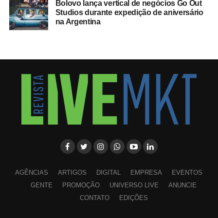
Bolovo lança vertical de negócios Go Out
Studios durante expedição de aniversário
na Argentina
AGÊNCIAS
ARTIGOS
DIGITAL
EMPRESA
EVENTOS
GENTE
PROMOÇÃO
UNIVERSO LIVE
ANUNCIE
CONTATO
EDIÇÕES