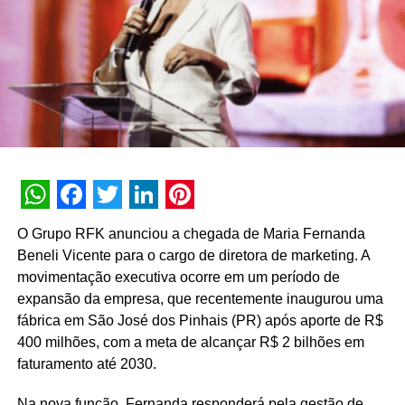
grande surpresa perceber que a diversidade está, de fato,
presente nesse novo time. “E isso aconteceu porque
nossos gestores estavam preparados para selecionar
candidatos com habilidades diferentes e complementares
às suas. Então, o autoconhecimento, a facilidade de
trabalhar em comunidade com poucos recursos, a
vontade de querer fazer parte e a habilidade para lidar
com os desafios da vida fizeram toda a diferença e
destacaram os candidatos que foram escolhidos nesse
processo de seleção”, completa.
WhatsApp
Facebook
Twitter
LinkedIn
Pinterest
O Grupo RFK anunciou a chegada de Maria Fernanda
Beneli Vicente para o cargo de diretora de marketing. A
TÓPICOS RELACIONADOS:
DESTAQUE
movimentação executiva ocorre em um período de
A SEGUIR
expansão da empresa, que recentemente inaugurou uma
REF+ segue com processo de expansão e
fábrica em São José dos Pinhais (PR) após aporte de R$
contrata novos talentos
400 milhões, com a meta de alcançar R$ 2 bilhões em
NÃO PERCA
faturamento até 2030.
Kamino anuncia novas lideranças nas áreas de
marketing e vendas
Na nova função, Fernanda responderá pela gestão de