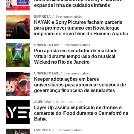
expande linha de cuidados infantis
EMPRESA
3 semanas atrás
KAYAK e Sony Pictures fecham parceria
para promover turismo em Nova Iorque
inspirado no novo filme do Homem-Aranha
UNIVERSO LIVE
3 semanas atrás
Prio aposta em simulador de realidade
virtual durante temporada do musical
Wicked no Rio de Janeiro
UNIVERSO LIVE
3 semanas atrás
Keeper adota ações em bares
universitários para aproximar soluções de
governança financeira de estudantes
AGÊNCIAS
3 semanas atrás
Layer Up assina espetáculo de drones e
camarote do iFood durante o Camaforró na
Bahia
EMPRESA
3 semanas atrás