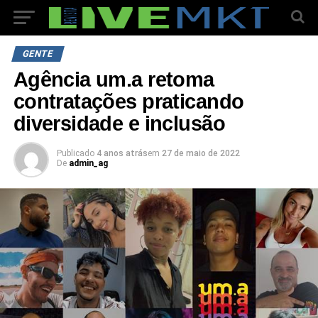
GENTE
Agência um.a retoma
contratações praticando
diversidade e inclusão
Publicado
4 anos atrás
em
27 de maio de 2022
De
admin_ag