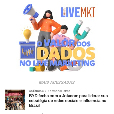
anualmente em mudanças para melhorar, ainda mais,
uma experiência personalizada que nasce do
lifestyle
da
cidade maravilhosa”, destaca Marcio Esher, sócio, diretor
de negócios e marketing da Holding Clube e gestor do
Clube Nº1.
A produção do evento é assinada pela agência Banco_
em parceria com a Storymakers e a Cross Networking,
empresas pertencentes ao ecossistema da Holding
Clube. O projeto criativo mantém a assinatura “Brasil na
Veia”, conceito focado na valorização da cultura nacional,
da música e da hospitalidade carioca.
Os convites individuais já estão disponíveis para compra
MAIS ACESSADAS
no canal oficial da Ticketmaster, com lote inicial a partir
de R$ 3.950,00. As demais atualizações e atrações do
AGÊNCIAS
4 semanas atrás
BYD fecha com a Jotacom para liderar sua
evento serão divulgadas nos canais oficiais do camarote
estratégia de redes sociais e influência no
nos próximos meses.
Brasil