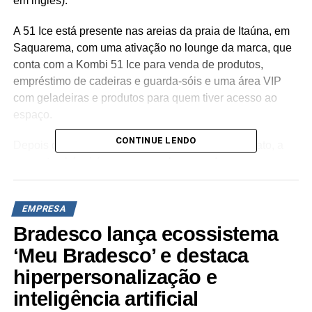
em inglês).
A 51 Ice está presente nas areias da praia de Itaúna, em
Saquarema, com uma ativação no lounge da marca, que
conta com a Kombi 51 Ice para venda de produtos,
empréstimo de cadeiras e guarda-sóis e uma área VIP
com geladeiras e produtos para quem tiver acesso ao
espaço.
CONTINUE LENDO
Depois do sucesso na última edição do campeonato, a
marca também irá promover, pela segunda vez, o
Expression Session 51 Ice. A proposta é realizar um
campeonato dentro do campeonato, onde 12 atletas
EMPRESA
masculinos e 12 atletas femininas disputarão o prêmio de
melhor manobra. Serão duas baterias de 20 minutos com
Bradesco lança ecossistema
a avaliação de juízes indicados pela equipe do WSL. A
‘Meu Bradesco’ e destaca
premiação será feita no lounge da 51 Ice, e os
hiperpersonalização e
vencedores levarão um prêmio no valor de R＄ 2,5 mil. A
inteligência artificial
disputa será comunicada um dia antes com divulgações