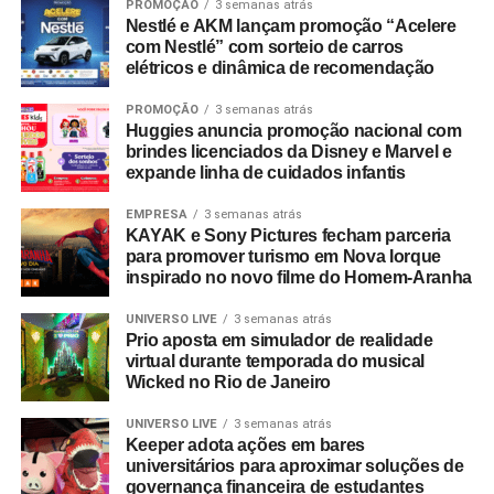
PROMOÇÃO
3 semanas atrás
Nestlé e AKM lançam promoção “Acelere
com Nestlé” com sorteio de carros
elétricos e dinâmica de recomendação
PROMOÇÃO
3 semanas atrás
Huggies anuncia promoção nacional com
brindes licenciados da Disney e Marvel e
expande linha de cuidados infantis
EMPRESA
3 semanas atrás
KAYAK e Sony Pictures fecham parceria
para promover turismo em Nova Iorque
inspirado no novo filme do Homem-Aranha
UNIVERSO LIVE
3 semanas atrás
Prio aposta em simulador de realidade
virtual durante temporada do musical
Wicked no Rio de Janeiro
UNIVERSO LIVE
3 semanas atrás
Keeper adota ações em bares
universitários para aproximar soluções de
governança financeira de estudantes