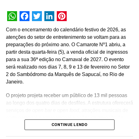
customizada.
A estratégia de divulgação da campanha engloba
WhatsApp
Facebook
Twitter
LinkedIn
Pinterest
veiculação em canais de TV fechada, mídias digitais,
Com o encerramento do calendário festivo de 2026, as
peças de
Out of Home
(OOH) e ações com
atenções do setor de entretenimento se voltam para as
influenciadores digitais, reforçando o posicionamento do
preparações do próximo ano. O Camarote Nº1 abriu, a
banco na transformação digital do setor financeiro.
partir desta quarta-feira (5), a venda oficial de ingressos
para a sua 36ª edição no Carnaval de 2027. O evento
será realizado nos dias 7, 8, 9 e 13 de fevereiro no Setor
2 do Sambódromo da Marquês de Sapucaí, no Rio de
Janeiro.
O projeto projeta receber um público de 13 mil pessoas
ao longo dos quatro dias de desfiles. A estrutura oferecerá
serviços de
open bar
e
open food
, atrações musicais de
porte nacional e internacional e ações de ativação de
CONTINUE LENDO
marcas parceiras. “O Camarote Nº1 é um projeto que faz
parte da história do Carnaval carioca. Temos investido