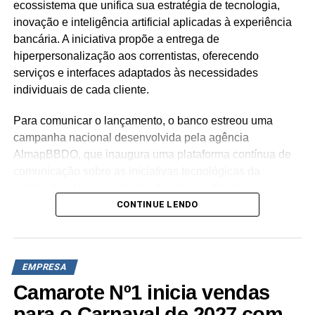
ecossistema que unifica sua estratégia de tecnologia,
TÓPICOS RELACIONADOS:
DESTAQUE
inovação e inteligência artificial aplicadas à experiência
bancária. A iniciativa propõe a entrega de
A SEGUIR
hiperpersonalização aos correntistas, oferecendo
Moça lança o Livro com receitas de sabores
serviços e interfaces adaptados às necessidades
inusitados de brigadeiros
individuais de cada cliente.
NÃO PERCA
will Bank comemora engajamento de campanha
Para comunicar o lançamento, o banco estreou uma
no TikTok com a criação de mais de mil vídeos
campanha nacional desenvolvida pela agência
por dia
AlmapBBDO, que inaugura uma plataforma contínua de
comunicação sobre as iniciativas tecnológicas da
instituição. “Há mais de oito décadas, o Bradesco cresce
CONTINUE LENDO
junto com os brasileiros, traduzindo as transformações do
país em apoio real. O ‘Meu Bradesco’ consolida essa
história: usamos a inteligência de dados para entregar
relevância e cuidado. Para nós, a tecnologia é uma
EMPRESA
excelente habilitadora, mas o coração do banco continua
Camarote Nº1 inicia vendas
sendo o relacionamento humano com humano,
entregando relevância e cuidado a cada cliente,
para o Carnaval de 2027 com