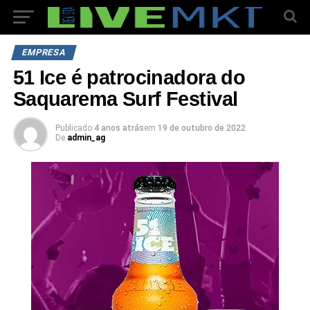
EMPRESA
51 Ice é patrocinadora do
Saquarema Surf Festival
Publicado
4 anos atrás
em
19 de outubro de 2022
De
admin_ag