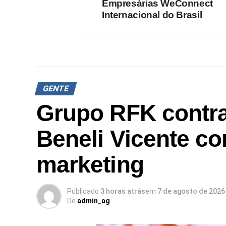
Empresárias WeConnect
Internacional do Brasil
GENTE
Grupo RFK contra
Beneli Vicente co
marketing
Publicado
3 horas atrás
em
7 de agosto de 2026
De
admin_ag