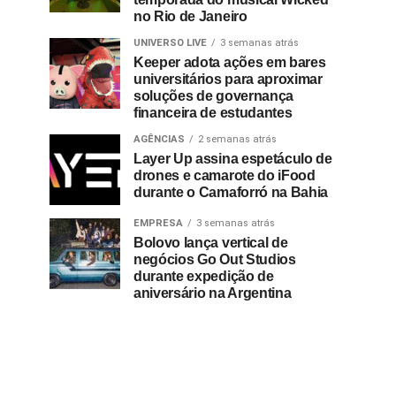
no Rio de Janeiro
UNIVERSO LIVE
3 semanas atrás
Keeper adota ações em bares
universitários para aproximar
soluções de governança
financeira de estudantes
AGÊNCIAS
2 semanas atrás
Layer Up assina espetáculo de
drones e camarote do iFood
durante o Camaforró na Bahia
EMPRESA
3 semanas atrás
Bolovo lança vertical de
negócios Go Out Studios
durante expedição de
aniversário na Argentina