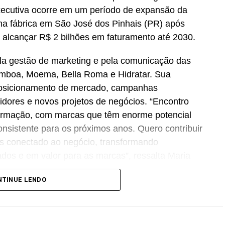
xecutiva ocorre em um período de expansão da
a fábrica em São José dos Pinhais (PR) após
 alcançar R$ 2 bilhões em faturamento até 2030.
la gestão de marketing e pela comunicação das
amboa, Moema, Bella Roma e Hidratar. Sua
posicionamento de mercado, campanhas
idores e novos projetos de negócios. “Encontro
rmação, com marcas que têm enorme potencial
nsistente para os próximos anos. Quero contribuir
is conectado ao negócio, transformando
tados e em valor para as marcas”, ressalta Maria
NTINUE LENDO
uação profissional nas áreas de
marketing
,
r o Grupo RFK, atuou como
CMO
do Grupo
ing
, campanhas 360°, performance comercial e