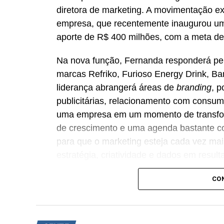
diretora de marketing. A movimentação e
empresa, que recentemente inaugurou um
aporte de R$ 400 milhões, com a meta de
Na nova função, Fernanda responderá pe
marcas Refriko, Furioso Energy Drink, B
liderança abrangerá áreas de
branding
, 
publicitárias, relacionamento com consum
uma empresa em um momento de transfo
de crescimento e uma agenda bastante co
para que o marketing esteja cada vez ma
estratégia, criatividade e dados em resul
Fernanda Beneli Vicente.
CO
A executiva possui mais de 20 anos de at
comunicação e
growth
. Antes de integra
Madero, onde liderou iniciativas de
brand