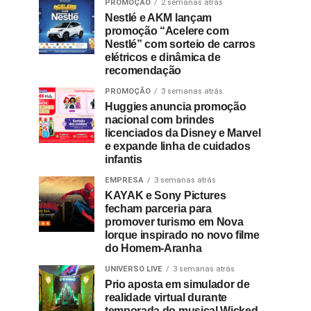
PROMOÇÃO
2 semanas atrás
Nestlé e AKM lançam
promoção “Acelere com
Nestlé” com sorteio de carros
elétricos e dinâmica de
recomendação
PROMOÇÃO
3 semanas atrás
Huggies anuncia promoção
nacional com brindes
licenciados da Disney e Marvel
e expande linha de cuidados
infantis
EMPRESA
3 semanas atrás
KAYAK e Sony Pictures
fecham parceria para
promover turismo em Nova
Iorque inspirado no novo filme
do Homem-Aranha
UNIVERSO LIVE
3 semanas atrás
Prio aposta em simulador de
realidade virtual durante
temporada do musical Wicked