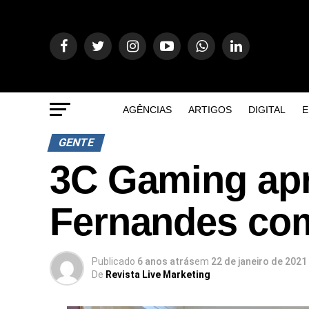
AGÊNCIAS
ARTIGOS
DIGITAL
E
GENTE
3C Gaming apr
Fernandes co
Publicado
6 anos atrás
em
22 de janeiro de 2021
De
Revista Live Marketing