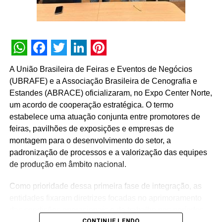
TÓPICOS RELACIONADOS:
A SEGUIR
Agência .be comunica vai mapear as tendências
do setor de Live Marketing
NÃO PERCA
WhatsApp
Facebook
Twitter
LinkedIn
Pinterest
AMPRO inaugura série de entrevistas visando
A União Brasileira de Feiras e Eventos de Negócios
retomada pós-crise
(UBRAFE) e a Associação Brasileira de Cenografia e
Estandes (ABRACE) oficializaram, no Expo Center Norte,
um acordo de cooperação estratégica. O termo
estabelece uma atuação conjunta entre promotores de
feiras, pavilhões de exposições e empresas de
montagem para o desenvolvimento do setor, a
padronização de processos e a valorização das equipes
de produção em âmbito nacional.
Como prioridade dessa primeira fase de integração, as
entidades fixaram diretrizes focadas no aprimoramento
das condições operacionais e de trabalho nos períodos
CONTINUE LENDO
de montagem e desmontagem das feiras. O plano prevê