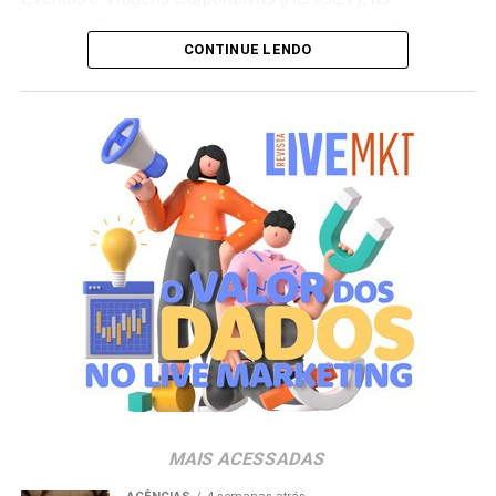
organizações expandiram a métrica de retorno desses
CONTINUE LENDO
investimentos. Além dos indicadores financeiros diretos, a
estratégia passa a computar ganhos de
branding
,
integração de times e retenção de talentos.v”Quando
existe estratégia e um bom planejamento, a viagem deixa
de cumprir apenas uma função operacional, como a de
ser um prêmio pontual, e passa a fazer parte da
construção da experiência da marca e gerar valor para o
negócio. Grandes eventos podem reunir colaboradores,
clientes, fornecedores, investidores e lideranças em um
mesmo ambiente, criando oportunidades para fortalecer
relacionamentos, ampliar o
networking
e gerar novos
negócios. As possibilidades de ativação e experiência de
marca em eventos são infinitas”, analisa Luciana Dantas,
vice-presidente da ALAGEV.
A preferência por experiências presenciais também é
MAIS ACESSADAS
chancelada por pesquisas do setor. Dados do
Incentive