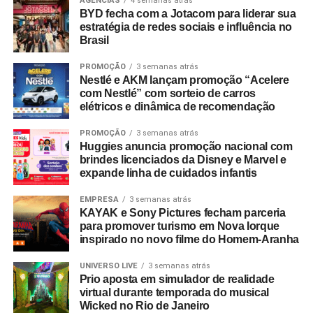
Travel Index
apontam que 80% dos colaboradores
AGÊNCIAS
4 semanas atrás
BYD fecha com a Jotacom para liderar sua
consideram viagens de incentivo a forma mais relevante
estratégia de redes sociais e influência no
de reconhecimento profissional — contra 20% que optam
Brasil
por bonificações financeiras ou bens materiais. A
PROMOÇÃO
3 semanas atrás
pesquisa revela ainda que essas ativações aumentam a
Nestlé e AKM lançam promoção “Acelere
retenção de lembrança de marca em até 35%, além de
com Nestlé” com sorteio de carros
96% dos entrevistados relatarem incremento na
elétricos e dinâmica de recomendação
motivação.
PROMOÇÃO
3 semanas atrás
Huggies anuncia promoção nacional com
No âmbito comercial, organizações com programas
brindes licenciados da Disney e Marvel e
estruturados de viagens de incentivo registram até três
expande linha de cuidados infantis
vezes mais chances de ultrapassar suas metas de
vendas em comparação com concorrentes sem
EMPRESA
3 semanas atrás
KAYAK e Sony Pictures fecham parceria
programas similares.
para promover turismo em Nova Iorque
inspirado no novo filme do Homem-Aranha
A Copa do Mundo do México, Estados Unidos e Canadá
figurou como um dos grandes catalisadores do setor.
UNIVERSO LIVE
3 semanas atrás
Prio aposta em simulador de realidade
Segundo números da FIFA, foram comercializados mais
virtual durante temporada do musical
de 607 mil pacotes de hospitalidade durante o torneio
Wicked no Rio de Janeiro