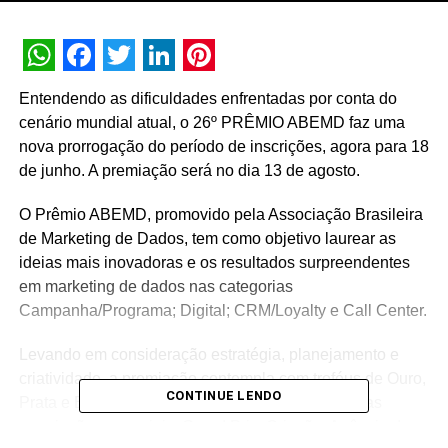
WhatsApp
Facebook
Twitter
LinkedIn
Pinterest
Entendendo as dificuldades enfrentadas por conta do
cenário mundial atual, o 26º PRÊMIO ABEMD faz uma
nova prorrogação do período de inscrições, agora para 18
de junho. A premiação será no dia 13 de agosto.
O Prêmio ABEMD, promovido pela Associação Brasileira
de Marketing de Dados, tem como objetivo laurear as
ideias mais inovadoras e os resultados surpreendentes
em marketing de dados nas categorias
Campanha/Programa; Digital; CRM/Loyalty e Call Center.
Levando em consideração estratégia, planejamento e
criatividade, a premiação contempla com troféus de Ouro,
CONTINUE LENDO
Prata e Bronze os cases vencedores, além de suas
premiações especiais: Grand Prix, Criação, Agência do