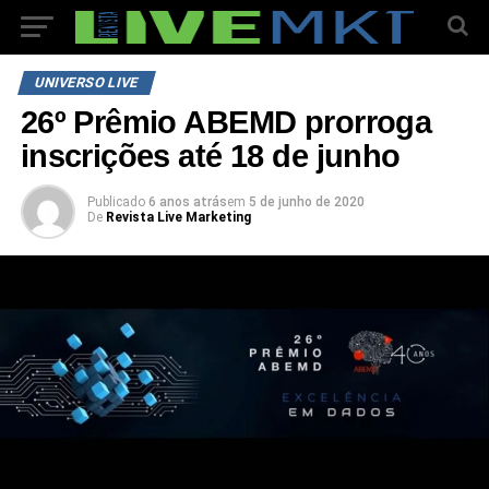
UNIVERSO LIVE
26º Prêmio ABEMD prorroga
inscrições até 18 de junho
Publicado
6 anos atrás
em
5 de junho de 2020
De
Revista Live Marketing