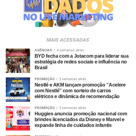
relacionamentos, ampliar o
networking
e gerar novos
negócios. As possibilidades de ativação e experiência de
marca em eventos são infinitas”, analisa Luciana Dantas,
vice-presidente da ALAGEV.
A preferência por experiências presenciais também é
MAIS ACESSADAS
chancelada por pesquisas do setor. Dados do
Incentive
AGÊNCIAS
4 semanas atrás
Travel Index
apontam que 80% dos colaboradores
BYD fecha com a Jotacom para liderar sua
consideram viagens de incentivo a forma mais relevante
estratégia de redes sociais e influência no
de reconhecimento profissional — contra 20% que optam
Brasil
por bonificações financeiras ou bens materiais. A
PROMOÇÃO
3 semanas atrás
pesquisa revela ainda que essas ativações aumentam a
Nestlé e AKM lançam promoção “Acelere
retenção de lembrança de marca em até 35%, além de
com Nestlé” com sorteio de carros
96% dos entrevistados relatarem incremento na
elétricos e dinâmica de recomendação
motivação.
PROMOÇÃO
3 semanas atrás
Huggies anuncia promoção nacional com
No âmbito comercial, organizações com programas
brindes licenciados da Disney e Marvel e
estruturados de viagens de incentivo registram até três
expande linha de cuidados infantis
vezes mais chances de ultrapassar suas metas de