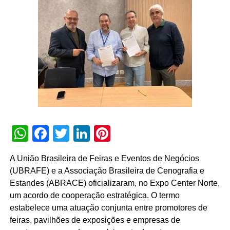
bilhões, prevendo, em média, 700 eventos de grande
porte e 5 milhões de visitantes esperados nesses eventos
e feiras B2B”, pontua o diretor-executivo da Ubrafe, Paulo
Octávio Pereira de Almeida (P.O.).
TÓPICOS RELACIONADOS:
DESTAQUE
A SEGUIR
Música Sem Parar: marca fecha a programação
de rádio para comemorar o Dia Nacional do
Trânsito
WhatsApp
Facebook
Twitter
LinkedIn
Pinterest
NÃO PERCA
Socios.com leva torcedores do Palmeiras para
workshop de pênaltis com Raphael Veiga
A União Brasileira de Feiras e Eventos de Negócios
(UBRAFE) e a Associação Brasileira de Cenografia e
Estandes (ABRACE) oficializaram, no Expo Center Norte,
um acordo de cooperação estratégica. O termo
estabelece uma atuação conjunta entre promotores de
feiras, pavilhões de exposições e empresas de