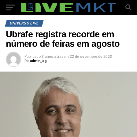
UNIVERSO LIVE
Ubrafe registra recorde em
número de feiras em agosto
Publicado
3 anos atrás
em
22 de setembro de 2023
De
admin_ag