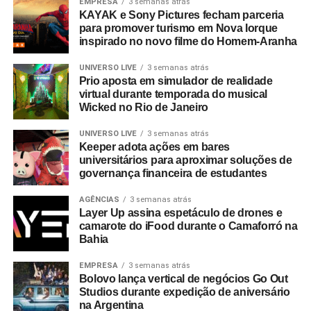
EMPRESA
3 semanas atrás
vendas em comparação com concorrentes sem
KAYAK e Sony Pictures fecham parceria
programas similares.
para promover turismo em Nova Iorque
inspirado no novo filme do Homem-Aranha
A Copa do Mundo do México, Estados Unidos e Canadá
figurou como um dos grandes catalisadores do setor.
UNIVERSO LIVE
3 semanas atrás
Prio aposta em simulador de realidade
Segundo números da FIFA, foram comercializados mais
virtual durante temporada do musical
de 607 mil pacotes de hospitalidade durante o torneio
Wicked no Rio de Janeiro
mundial. Do total de compradores corporativos do
UNIVERSO LIVE
3 semanas atrás
programa oficial, 40% integravam o segmento B2B,
Keeper adota ações em bares
figurando o Brasil entre os dez principais mercados
universitários para aproximar soluções de
globais consumidores da modalidade.
governança financeira de estudantes
A relevância das experiências esportivas de grande porte
AGÊNCIAS
3 semanas atrás
Layer Up assina espetáculo de drones e
exige planejamento de longo prazo, com marcas já
camarote do iFood durante o Camaforró na
estruturando ações voltadas para a Copa do Mundo de
Bahia
2030, que terá partidas distribuídas entre Espanha,
Portugal, Marrocos, Uruguai, Argentina e Paraguai.
EMPRESA
3 semanas atrás
Bolovo lança vertical de negócios Go Out
Studios durante expedição de aniversário
Entre as sedes, o governo do Marrocos antecipou
na Argentina