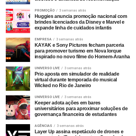
operacional e geração de valor. Quem ainda não
do perfil do investidor brasileiro e a própria maturidade do
entendeu isso talvez não esteja fazendo marketing, mas,
PROMOÇÃO
3 semanas atrás
ecossistema financeiro fizeram surgir algo raro: um
Huggies anuncia promoção nacional com
sim, apenas propaganda.
evento capaz de atrair atenção não apenas do público
brindes licenciados da Disney e Marvel e
local, mas também de lideranças globais. Em poucos
expande linha de cuidados infantis
*Vinicius Maritan – Diretor de marketing da Foursys,
anos, aquela iniciativa se transformaria no maior festival
consultoria de tecnologia e negócio.
EMPRESA
3 semanas atrás
de investimentos do mundo.
KAYAK e Sony Pictures fecham parceria
para promover turismo em Nova Iorque
Hoje, o evento reúne cerca de 50 mil participantes, mais
inspirado no novo filme do Homem-Aranha
de 200 patrocinadores e 350 palestrantes distribuídos em
mais de 120 horas de conteúdo. Mas o impacto desse
UNIVERSO LIVE
3 semanas atrás
Prio aposta em simulador de realidade
evento não está apenas nos números. Está em promover
virtual durante temporada do musical
debates que frequentemente antecipam movimentos do
Wicked no Rio de Janeiro
mercado.
UNIVERSO LIVE
3 semanas atrás
Keeper adota ações em bares
E talvez seja justamente aí que esteja a resposta para a
universitários para aproximar soluções de
pergunta inicial.
governança financeira de estudantes
Eventos se tornam relevantes quando deixam de
AGÊNCIAS
3 semanas atrás
Layer Up assina espetáculo de drones e
acompanhar tendências e passam a influenciá-las.