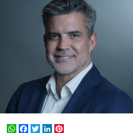
problema do cliente antes mesmo da narrativa e, talvez,
este seja um dos movimentos mais importantes do setor
atualmente.
Não é só fazer um bom ABM (Account-Based Marketing),
uma experiência de vinhos e enviar alguns emails
automáticos agradecendo a participação. O marketing
precisa conhecer e influenciar, de fato, o negócio. A
receita não nasce apenas da venda, ela nasce da
construção de confiança.
Globalmente, esse avanço já aparece na consolidação
de estruturas de Marketing Operations (MktOps), que
integra sistemas, automatiza processos, otimiza custos e
gera insights através de dados, e Revenue Operations
(RevOps), que conectam marketing, vendas, customer
success e operação em torno de uma mesma lógica de
performance e geração de valor. Talvez esse seja um dos
movimentos mais importantes do mercado atualmente: a