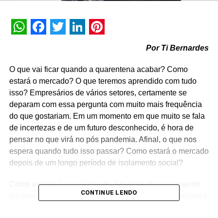
WhatsApp
Facebook
Twitter
LinkedIn
Pinterest
Por Ti Bernardes
O que vai ficar quando a quarentena acabar? Como
estará o mercado? O que teremos aprendido com tudo
isso? Empresários de vários setores, certamente se
deparam com essa pergunta com muito mais frequência
do que gostariam. Em um momento em que muito se fala
de incertezas e de um futuro desconhecido, é hora de
pensar no que virá no pós pandemia. Afinal, o que nos
espera quando tudo isso passar? Como estará o mercado
depois de um longo período de isolamento social?
Como empresário no setor de live marketing e presente
CONTINUE LENDO
no mercado há anos, posso afirmar que essa é a primeira
crise que mexe com a nossa categoria de forma global.