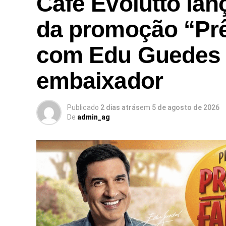
Café Evolutto la
da promoção “Pr
com Edu Guedes
embaixador
Publicado
2 dias atrás
em
5 de agosto de 2026
De
admin_ag