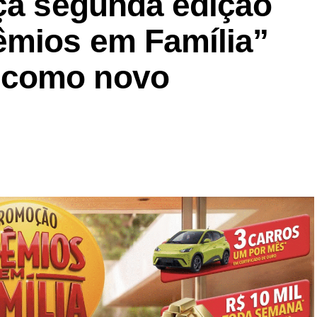
nça segunda edição
êmios em Família”
 como novo