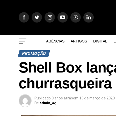
AGÊNCIAS
ARTIGOS
DIGITAL
E
PROMOÇÃO
Shell Box lan
churrasqueira 
Publicado
3 anos atrás
em
13 de março de 2023
De
admin_ag