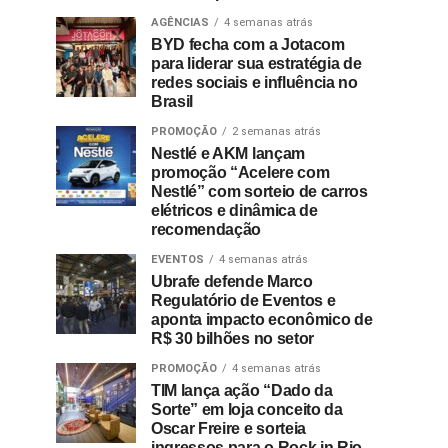
AGÊNCIAS
4 semanas atrás
BYD fecha com a Jotacom
para liderar sua estratégia de
redes sociais e influência no
Brasil
PROMOÇÃO
2 semanas atrás
Nestlé e AKM lançam
promoção “Acelere com
Nestlé” com sorteio de carros
elétricos e dinâmica de
recomendação
EVENTOS
4 semanas atrás
Ubrafe defende Marco
Regulatório de Eventos e
aponta impacto econômico de
R$ 30 bilhões no setor
PROMOÇÃO
4 semanas atrás
TIM lança ação “Dado da
Sorte” em loja conceito da
Oscar Freire e sorteia
ingressos para o Rock in Rio